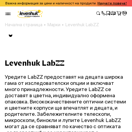
Важна информация за цени и наличност на продукти.
Научете повече!
Начална страница
Марки
Levenhuk LabZZ
Levenhuk LabZZ
Уредите LabZZ предоставят на децата широка
гама от изследователски опции и включват
много принадлежности. Уредите LabZZ се
доставят в цветна, индивидуално оформена
опаковка. Висококачествените оптични системи
и цветните корпуси ще впечатлят и децата, и
родителите. Забележителните телескопи,
микроскопи, бинокли и лупите Levenhuk LabZZ
могат да се сравняват по качество с оптиката