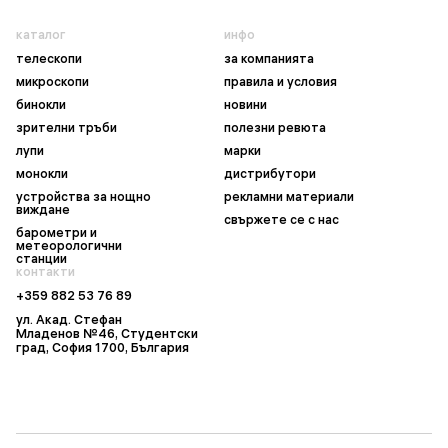
каталог
инфо
телескопи
за компанията
микроскопи
правила и условия
бинокли
новини
зрителни тръби
полезни ревюта
лупи
марки
монокли
дистрибутори
устройства за нощно
рекламни материали
виждане
свържете се с нас
барометри и
метеорологични
станции
контакти
+359 882 53 76 89
ул. Акад. Стефан
Младенов №46, Студентски
град, София 1700, България