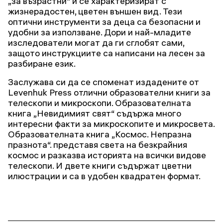
„за възрастни“ и се характеризират с
жизнерадостен, цветен външен вид. Тези
оптични инструменти за деца са безопасни и
удобни за използване. Дори и най-младите
изследователи могат да ги сглобят сами,
защото инструкциите са написани на лесен за
разбиране език.
Заслужава си да се споменат издадените от
Levenhuk Press отлични образователни книги за
телескопи и микроскопи. Образователната
книга „Невидимият свят“ съдържа много
интересни факти за микроскопите и микросвета.
Образователната книга „Космос. Непразна
празнота“. представя света на безкрайния
космос и разказва историята на всички видове
телескопи. И двете книги съдържат цветни
илюстрации и са в удобен квадратен формат.