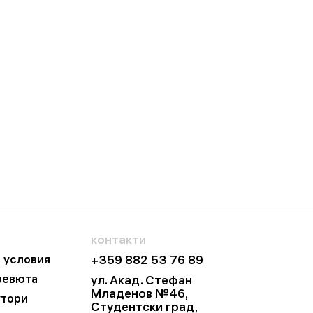
контакти
и условия
+359 882 53 76 89
ревюта
ул. Акад. Стефан
Младенов №46,
утори
Студентски град,