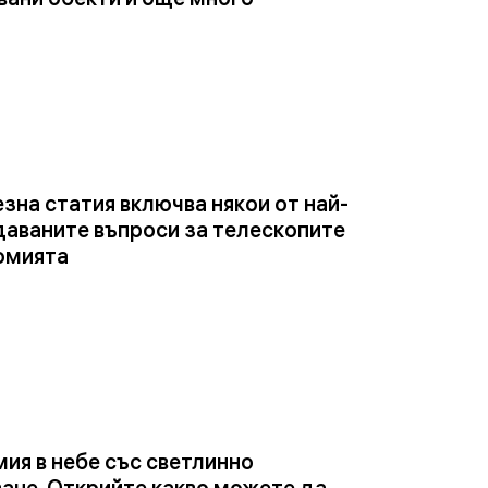
зна статия включва някои от най-
даваните въпроси за телескопите
омията
ия в небе със светлинно
ане. Открийте какво можете да