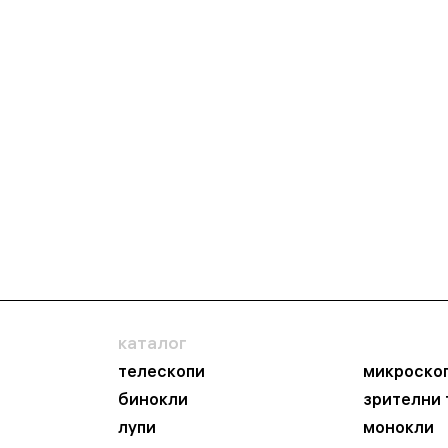
каталог
телескопи
микроско
бинокли
зрителни
лупи
монокли