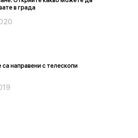
ате в града
2020
 са направени с телескопи
019