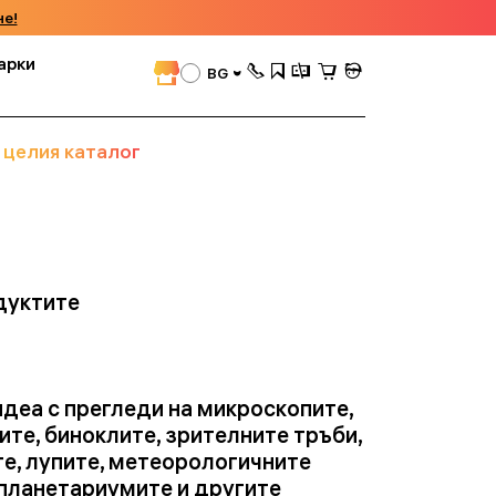
че!
арки
BG
 целия каталог
дуктите
идеа с прегледи на микроскопите,
ите, биноклите, зрителните тръби,
е, лупите, метеорологичните
 планетариумите и другите