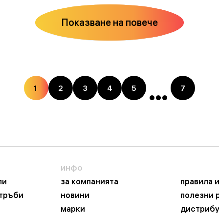
Показване на повече
1
2
3
4
5
7
инфо
пи
за компанията
правила 
 тръби
новини
полезни 
марки
дистриб