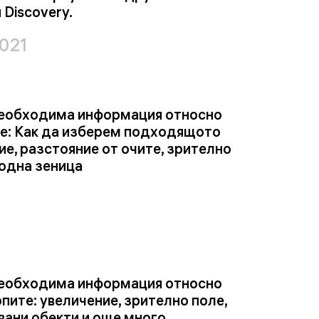
 Discovery.
2021
еобходима информация относно
е: Как да изберем подходящото
ие, разстояние от очите, зрително
ходна зеница
еобходима информация относно
пите: увеличение, зрително поле,
ани обекти и още много