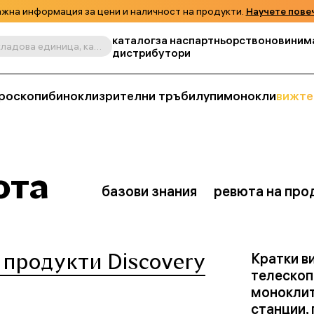
жна информация за цени и наличност на продукти.
Научете пове
каталог
за нас
партньорство
новини
м
Търсене по продукт, складова единица, категория и т.н.
дистрибутори
роскопи
бинокли
зрителни тръби
лупи
монокли
вижте
юта
базови знания
ревюта на про
продукти Discovery
Кратки в
телескоп
моноклит
станции,