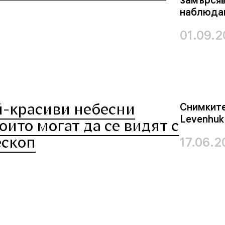
наблюдав
01.09.
й-красиви небесни
Снимките
Levenhuk
оито могат да се видят с
ескоп
17.06.2