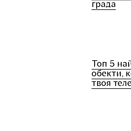
града
Топ 5 на
обекти, к
твоя тел