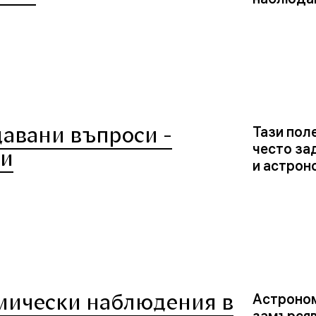
давани въпроси -
Тази поле
често за
пи
и астрон
мически наблюдения в
Астроном
замърсяв