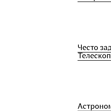
Често за
Телеско
Астроно