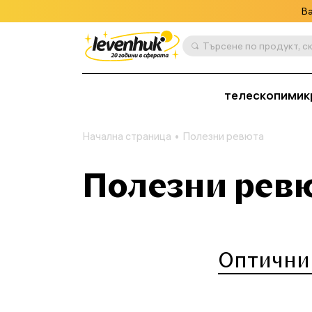
Ва
телескопи
мик
Начална страница
Полезни ревюта
Полезни рев
Оптични 