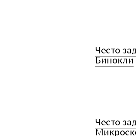
Често за
Бинокли
Често за
Микроск