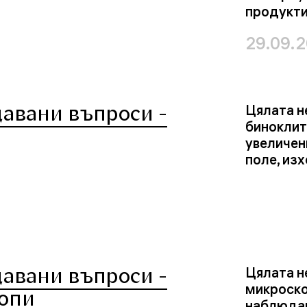
продукти
29.09.
давани въпроси -
Цялата н
биноклит
увеличен
поле, из
давани въпроси -
Цялата н
микроско
опи
наблюдав