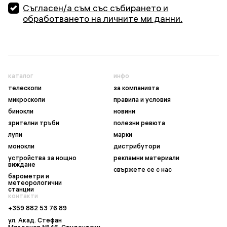
Съгласен/а съм със събирането и
обработването на личните ми данни.
каталог
инфо
телескопи
за компанията
микроскопи
правила и условия
бинокли
новини
зрителни тръби
полезни ревюта
лупи
марки
монокли
дистрибутори
устройства за нощно
рекламни материали
виждане
свържете се с нас
барометри и
метеорологични
станции
контакти
+359 882 53 76 89
ул. Акад. Стефан