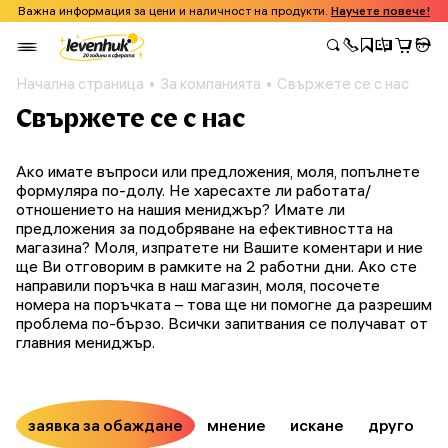
Важна информация за цени и наличност на продукти.
Научете повече!
Начална страница
За компанията
Свържете се с нас
Свържете се с нас
Ако имате въпроси или предложения, моля, попълнете
формуляра по-долу. Не харесахте ли работата/
отношението на нашия мениджър? Имате ли
предложения за подобряване на ефективността на
магазина? Моля, изпратете ни Вашите коментари и ние
ще Ви отговорим в рамките на 2 работни дни. Ако сте
направили поръчка в наш магазин, моля, посочете
номера на поръчката – това ще ни помогне да разрешим
проблема по-бързо. Всички запитвания се получават от
главния мениджър.
заявка за обаждане
мнение
искане
друго