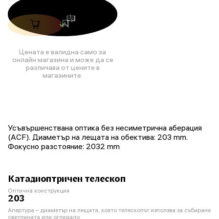
Цената е валидна само за
онлайн магазина и може да се
различава от цените в
магазините.
Усъвършенствана оптика без несиметрична аберация
(ACF). Диаметър на лещата на обектива: 203 mm.
Фокусно разстояние: 2032 mm
Катадиоптричен телескоп
Оптична конструкция
203
Апертура – диаметър на лещата, която телескопът използва за събиране
светлината или огледало