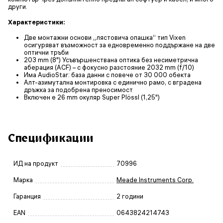
други.
Характеристики:
Две монтажни основи „лястовича опашка“ тип Vixen
осигуряват възможност за едновременно поддържане на две
оптични тръби
203 mm (8") Усъвършенствана оптика без несиметрична
аберация (ACF) – с фокусно разстояние 2032 mm (f/10)
Има AudioStar: база данни с повече от 30 000 обекта
Алт-азимутална монтировка с единично рамо, с вградена
дръжка за подобрена преносимост
Включен е 26 mm окуляр Super Plössl (1,25")
Спецификации
ИД на продукт
70996
Марка
Meade Instruments Corp.
Гаранция
2 години
EAN
0643824214743