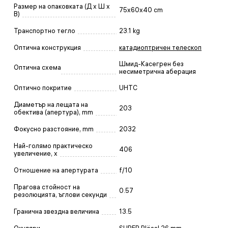
Размер на опаковката (Д x Ш x
75x60x40 cm
В)
Транспортно тегло
23.1 kg
Оптична конструкция
катадиоптричен телескоп
Шмид-Касегрен без
Оптична схема
несиметрична аберация
Оптично покритие
UHTC
Диаметър на лещата на
203
обектива (апертура), mm
Фокусно разстояние, mm
2032
Най-голямо практическо
406
увеличение, x
Отношение на апертурата
f/10
Прагова стойност на
0.57
резолюцията, ъглови секунди
Гранична звездна величина
13.5