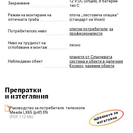
12 V DC (опция), 8 батерии
Захранване
тип C
Режим на монтиране на
плоча „лястовича опашка“
оптичната тръба
(стандарт на Vixen)
опитни потребители
,
за
Потребителско ниво
професионалисти
Ниво на трудност на
лесно
сглобяване и монтаж
планети от Слънчевата
Наблюдаван обект
система и обекти в далечния
Космос
,
наземни обекти
Препратки
и изтегляния
Ръководство за потребителя: телескопи
щракнете за
Meade LX65 (pdf) EN
(PDF, 1.12 Mb)
изтегляне