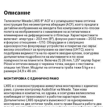
Описание
Телескопът Meade LX65 8" ACF е с усъвършенствана оптична
конструкция без несиметрична аберация (ACF), която предлага
детайлни изображения на звездите без компромиси и по-плоски
полета на изображенията с намаляване на астигматизма и
елиминиране на дифракционните отблясъци. Характеристиките
включват: апертура – 203 mm (8"), фокусно разстояние – 2032 mm
и фокусно отношение – f/10. Оборудван е с вътрешно
едноскоростно фокусиращо устройство и покритие със свръх
висока способност за пропускане на светлина (UHTC), което
подобрява видимостта на по-ярките звездни купове, осигурява
допълнителни подробности на мъглявините и по-ясни
повърхности на планетите. Включва (1) 26 mm, 1,25" окуляр Super
Plössl и оптичен визьор с червена точка, заедно с лястовича
опашка тип Vixen. Модулът на оптичната тръба тежи 5 kg и е с
размери 24,9 x 46 cm.
МОНТИРОВКА С ЕДИНИЧНО РАМО
LX65 е с новоконструирана азимутална монтировка с единично
рамо, с ръчен контролер AudioStar на Meade. Тази нова
монтировка е компактна, но здрава, и осигурява великолепна
комбинация от преносимост и работни характеристики.
Допълнително LX65 предлага възможност за едновременно
монтиране на две оптични тръби, което прави Вашата работа два