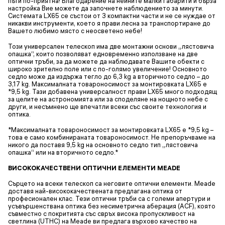
пъти по-приятна! Благодарение на нейните малки габарити и бърза
настройка Вие можете да започнете наблюдението за минути.
Системата LX65 се състои от 3 компактни части и не се нуждае от
никакви инструменти, което я прави лесна за транспортиране до
Вашето любимо място с неосветено небе!
Този универсален телескоп има две монтажни основи „лястовича
опашка“, които позволяват едновременно използване на две
оптични тръби, за да можете да наблюдавате Вашите обекти с
широко зрително поле или с по-голямо увеличение! Основното
седло може да издържа тегло до 6,3 kg а вторичното седло – до
3,17 kg. Максималната товароносимост за монтировката LX65 е
*9,5 kg. Тази добавена универсалност прави LX65 много подходящ
за целите на астрономията или за споделяне на нощното небе с
други, и несъмнено ще впечатли всеки със своите технология и
оптика.
*Максималната товароносимост за монтировката LX65 е *9,5 kg –
това е само комбинираната товароносимост. Не препоръчваме на
никого да поставя 9,5 kg на основното седло тип „лястовича
опашка“ или на вторичното седло.*
ВИСОКОКАЧЕСТВЕНИ ОПТИЧНИ ЕЛЕМЕНТИ MEADE
Сърцето на всеки телескоп са неговите оптични елементи. Meade
доставя най-висококачествената предлагана оптика от
професионален клас. Тези оптични тръби са с големи апертури и
усъвършенствана оптика без несиметрична аберация (ACF), която
съвместно с покритията със свръх висока пропускливост на
светлина (UTHC) на Meade ви предлага върхово качество на