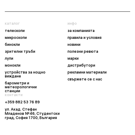
каталог
инфо
телескопи
за компанията
микроскопи
правила и условия
бинокли
новини
зрителни тръби
полезни ревюта
лупи
марки
монокли
дистрибутори
устройства за нощно
рекламни материали
виждане
свържете се с нас
барометри и
метеорологични
станции
контакти
+359 882 53 76 89
ул. Акад. Стефан
Младенов №46, Студентски
град, София 1700, България