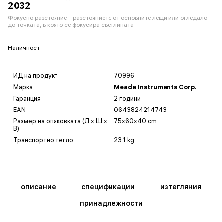
2032
Фокусно разстояние – разстоянието от основните лещи или огледало
до точката, в която се фокусира светлината
Наличност
ИД на продукт
70996
Марка
Meade Instruments Corp.
Гаранция
2 години
EAN
0643824214743
Размер на опаковката (Д x Ш x
75x60x40 cm
В)
Транспортно тегло
23.1 kg
описание
спецификации
изтегляния
принадлежности