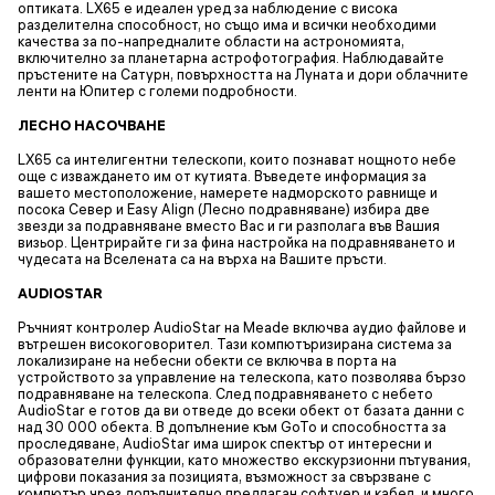
оптиката. LX65 е идеален уред за наблюдение с висока
разделителна способност, но също има и всички необходими
качества за по-напредналите области на астрономията,
включително за планетарна астрофотография. Наблюдавайте
пръстените на Сатурн, повърхността на Луната и дори облачните
ленти на Юпитер с големи подробности.
ЛЕСНО НАСОЧВАНЕ
LX65 са интелигентни телескопи, които познават нощното небе
още с изваждането им от кутията. Въведете информация за
вашето местоположение, намерете надморското равнище и
посока Север и Easy Align (Лесно подравняване) избира две
звезди за подравняване вместо Вас и ги разполага във Вашия
визьор. Центрирайте ги за фина настройка на подравняването и
чудесата на Вселената са на върха на Вашите пръсти.
AUDIOSTAR
Ръчният контролер AudioStar на Meade включва аудио файлове и
вътрешен високоговорител. Тази компютъризирана система за
локализиране на небесни обекти се включва в порта на
устройството за управление на телескопа, като позволява бързо
подравняване на телескопа. След подравняването с небето
AudioStar е готов да ви отведе до всеки обект от базата данни с
над 30 000 обекта. В допълнение към GoTo и способността за
проследяване, AudioStar има широк спектър от интересни и
образователни функции, като множество екскурзионни пътувания,
цифрови показания за позицията, възможност за свързване с
компютър чрез допълнително предлаган софтуер и кабел, и много