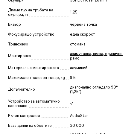
Окуляри
SUPER Plössl 26 mm
Диаметър на тръбата на
1,25
окуляра, in
Визьор
червена точка
Фокусиращо устройство
една скорост
Триножник
стомана
азимутална, вилка, единично
Монтировка
рамо
Материал на монтировката
алуминий
Максимален полезен товар, kg
9.5
диагонално огледало 90°
Допълнително
(1,25")
Устройство за автоматично
✓
насочване
Ръчен контролер
AudioStar
База данни на обектите
30 000