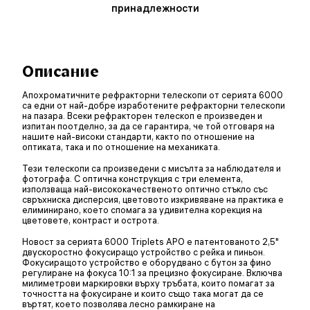
принадлежности
Описание
Апохроматичните рефракторни телескопи от серията 6000
са едни от най-добре изработените рефракторни телескопи
на пазара. Всеки рефракторен телескоп е произведен и
изпитан поотделно, за да се гарантира, че той отговаря на
нашите най-високи стандарти, както по отношение на
оптиката, така и по отношение на механиката.
Тези телескопи са произведени с мисълта за наблюдателя и
фотографа. С оптична конструкция с три елемента,
използваща най-висококачественото оптично стъкло със
свръхниска дисперсия, цветовото изкривяване на практика е
елиминирано, което спомага за удивителна корекция на
цветовете, контраст и острота.
Новост за серията 6000 Triplets APO е патентованото 2,5"
двускоростно фокусиращо устройство с рейка и пиньон.
Фокусиращото устройство е оборудвано с бутон за фино
регулиране на фокуса 10:1 за прецизно фокусиране. Включва
милиметрови маркировки върху тръбата, които помагат за
точността на фокусиране и които също така могат да се
въртят, което позволява лесно рамкиране на