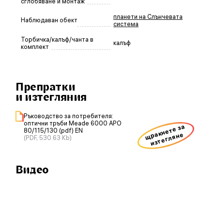
сглобяване и монтаж
планети на Слънчевата
Наблюдаван обект
система
Торбичка/калъф/чанта в
калъф
комплект
Препратки
и изтегляния
Ръководство за потребителя:
оптични тръби Meade 6000 APO
щракнете за
80/115/130 (pdf) EN
изтегляне
(PDF, 530.63 Kb)
Видео