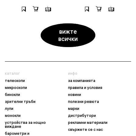
вижте
всички
каталог
инфо
телескопи
за компанията
микроскопи
правила и условия
бинокли
новини
зрителни тръби
полезни ревюта
лупи
марки
монокли
дистрибутори
устройства за нощно
рекламни материали
виждане
свържете се с нас
барометри и