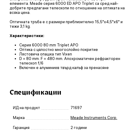
елемента. Meade серия 6000 ED APO Triplet са сред най-
добрите предлагани телескопи по отношение на оптиката на
всяка цена.
Оптичната тръба е с размери приблизително 15,5"x4,5"x6" и
тежи 3,1 kg.
Характеристики:
Серия 6000 80 mm Triplet APO
Оптика с цялостно многослойно покритие
Лястовича опашка тип Vixen
D = 80 mm. F = 480 mm. Апохроматичен рефракторен
телескоп f/6
Включен е алуминиев твърд калъф за пренасяне
Спецификации
ИД на продукт
71697
Марка
Meade Instruments Corp.
Гаранция
2 години