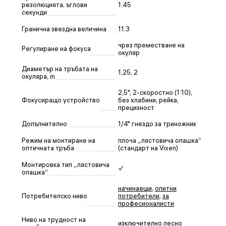
резолюцията, ъглови
1.45
секунди
Гранична звездна величина
11.3
чрез преместване на
Регулиране на фокуса
окуляр
Диаметър на тръбата на
1,25, 2
окуляра, in
2,5", 2-скоростно (1:10),
Фокусиращо устройство
без хлабини, рейка,
прецизност
Допълнително
1/4" гнездо за триножник
Режим на монтиране на
плоча „лястовича опашка“
оптичната тръба
(стандарт на Vixen)
Монтировка тип „лястовича
✓
опашка“
начинаещи
,
опитни
Потребителско ниво
потребители
,
за
професионалисти
Ниво на трудност на
изключително лесно