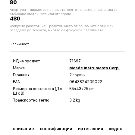
80
Апертура – диаметър на лещата, която телескопът използва за
събиране светлината или огледало
480
Фокусно разстояние – разстоянието от основните лещи или
огледало до точката, в която се фокусира светлината
Наличност
ИД на продукт
71697
Марка
Meade Instruments Corp.
Гаранция
2 години
EAN
0643824209022
Размер на опаковката (Д x
55x43x25 cm
Ш x В)
Транспортно тегло
3.2 kg
описание
спецификации
изтегляния
видео