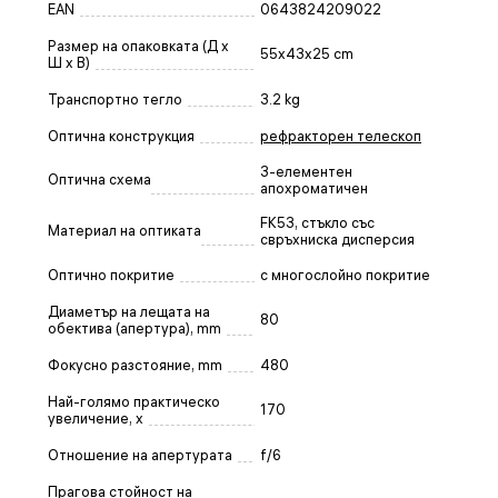
EAN
0643824209022
Размер на опаковката (Д x
55x43x25 cm
Ш x В)
Транспортно тегло
3.2 kg
Оптична конструкция
рефракторен телескоп
3-елементен
Оптична схема
апохроматичен
FK53, стъкло със
Материал на оптиката
свръхниска дисперсия
Оптично покритие
с многослойно покритие
Диаметър на лещата на
80
обектива (апертура), mm
Фокусно разстояние, mm
480
Най-голямо практическо
170
увеличение, x
Отношение на апертурата
f/6
Прагова стойност на