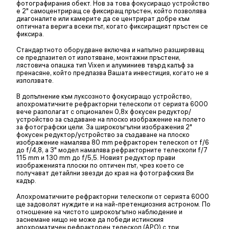
фотографирания обект. Нов за това фокусиращо устройство
е 2" самоцентриращ се фиксиращ пръстен, който позволява
диагоналите или камерите да се центрират добре към
оптичната верига всеки път, когато фиксиращият пръстен се
фиксира.
Стандартното оборудване включва и напълно разширяващ
се предпазител от изпотяване, монтажни пръстени,
лястовича опашка тип Vixen и алуминиев твърд калъф за
пренасяне, който предпазва Вашата инвестиция, когато не я
използвате.
В допълнение към луксозното фокусиращо устройство,
апохроматичните рефракторни телескопи от серията 6000
вече разполагат с опционален 0,8x фокусен редуктор/
устройство за създаване на плоско изображение на полето
за фотографски цели. За широкоъгълни изображения 2"
фокусен редуктор/устройство за създаване на плоско
изображение намалява 80 mm рефракторен телескоп от f/6
до f/4,8, а 3" модел намалява рефракторните телескопи f/7
115 mm и 130 mm до f/5,5. Новият редуктор прави
изображенията плоски по оптичен път, чрез което се
получават детайлни звезди до края на фотографския Ви
кадър.
Апохроматичните рефракторни телескопи от серията 6000
ще задоволят нуждите и на най-претенциозния астроном. По
отношение на чистото широкоъгълно наблюдение и
заснемане нищо не може да победи истинския
апохроматичен рефракторен телескоп (APO) с три