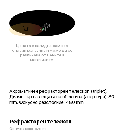
Цената е валидна само за
онлайн магазина и може да се
различава от цените в
магазините.
Ахроматичен рефракторен телескоп (triplet).
Диаметър на лещата на обектива (апертура): 80
mm. Фокусно разстояние: 480 mm
Рефракторен телескоп
Оптична конструкция