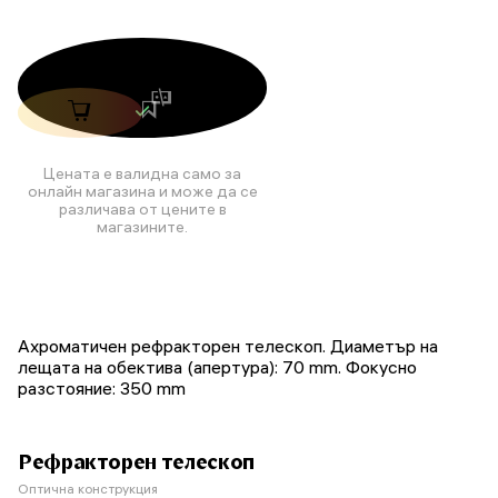
Цената е валидна само за
онлайн магазина и може да се
различава от цените в
магазините.
Ахроматичен рефракторен телескоп. Диаметър на
лещата на обектива (апертура): 70 mm. Фокусно
разстояние: 350 mm
Рефракторен телескоп
Оптична конструкция