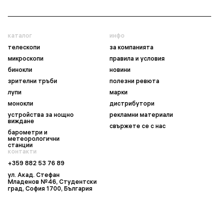
каталог
инфо
телескопи
за компанията
микроскопи
правила и условия
бинокли
новини
зрителни тръби
полезни ревюта
лупи
марки
монокли
дистрибутори
устройства за нощно
рекламни материали
виждане
свържете се с нас
барометри и
метеорологични
станции
контакти
+359 882 53 76 89
ул. Акад. Стефан
Младенов №46, Студентски
град, София 1700, България