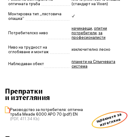
оптичната тръба
(стандарт на Vixen)
Монтировка тип „лястовича
✓
опашка“
начинаещи
,
опитни
Потребителско ниво
потребители
,
за
професионалисти
Ниво на трудност на
изключително лесно
сглобяване и монтаж
планети на Слънчевата
Наблюдаван обект
система
Препратки
и изтегляния
Ръководство за потребителя: оптична
щракнете за
тръба Meade 6000 APO 70 (pdf) EN
(PDF, 411.34 Kb)
изтегляне