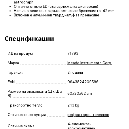
astrograph
Оптично стъкло ED (със свръхмалка дисперсия)
Напълно осветена окръжност на изображението: 42 mm
Включен е алуминиев твърд калъф за пренасяне
Спецификации
ИД на продукт
71793
Марка
Meade Instruments Corp.
Гаранция
2 години
EAN
0643824209596
Размер на опаковката (Д x Ш x
50x20x62 cm
В)
Транспортно тегло
2.13 kg
Оптична конструкция
рефракторен телескоп
4-елементен
Оптична схема
апохроматичен