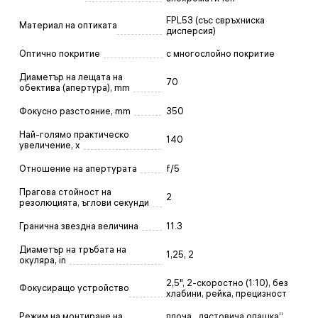
FPL53 (със свръхниска
Материал на оптиката
дисперсия)
Оптично покритие
с многослойно покритие
Диаметър на лещата на
70
обектива (апертура), mm
Фокусно разстояние, mm
350
Най-голямо практическо
140
увеличение, x
Отношение на апертурата
f/5
Прагова стойност на
2
резолюцията, ъглови секунди
Гранична звездна величина
11.3
Диаметър на тръбата на
1,25, 2
окуляра, in
2,5", 2-скоростно (1:10), без
Фокусиращо устройство
хлабини, рейка, прецизност
Режим на монтиране на
плоча „лястовича опашка“