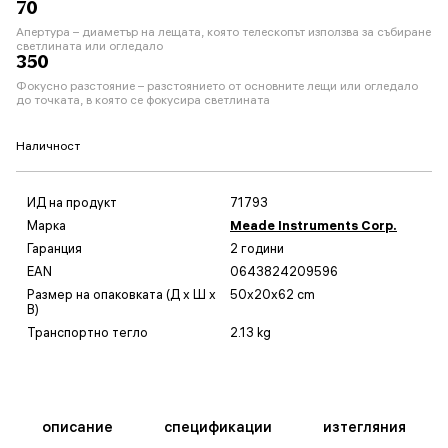
70
Апертура – диаметър на лещата, която телескопът използва за събиране
светлината или огледало
350
Фокусно разстояние – разстоянието от основните лещи или огледало
до точката, в която се фокусира светлината
Наличност
ИД на продукт
71793
Марка
Meade Instruments Corp.
Гаранция
2 години
EAN
0643824209596
Размер на опаковката (Д x Ш x
50x20x62 cm
В)
Транспортно тегло
2.13 kg
описание
спецификации
изтегляния