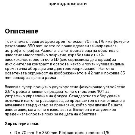
принадлежности
Описание
Този впечатляващ рефракторен телескоп 70 mm, f/5 има фокусно
разстояние 350 mm, което го прави идеален за напреднала
астрофотография. Разполага с четворна леща на обектива с
цялостно многослойно покритие, изработена от най-
висококачествено стъкло ED (със свръхниска дисперсия) за
изключителен контраст и острота, както и почти нулева видима
хроматична аберация или „цветово изкривяване“. Напълно
осветената окръжност на изображението е 42 mm и покрива 35
mm сензор за цялата рамка.
Включва супер прецизно двускоростно фокусиращо устройство
2,5" с рейка и пиньон с предавателно отношение 10:1 за
ултрафино управление на фокуса. Стандартното оборудване
включва и напълно разширяващ се предпазител от изпотяване и
алуминиев твърд калъф за пренасяне, който предпазва Вашата
инвестиция, когато не я използвате. Включен е и алуминиев
преден капак против прах за лещата на обектива.
Характеристики:
D = 70 mm. F = 350 mm. Рефракторен телескоп f/5