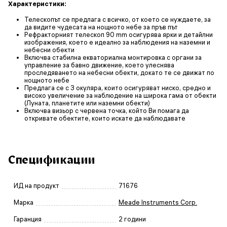
Характеристики:
Телескопът се предлага с всичко, от което се нуждаете, за
да видите чудесата на нощното небе за пръв път
Рефракторният телескоп 90 mm осигурява ярки и детайлни
изображения, което е идеално за наблюдения на наземни и
небесни обекти
Включва стабилна екваториална монтировка с органи за
управление за бавно движение, което улеснява
проследяването на небесни обекти, докато те се движат по
нощното небе
Предлага се с 3 окуляра, които осигуряват ниско, средно и
високо увеличение за наблюдение на широка гама от обекти
(Луната, планетите или наземни обекти)
Включва визьор с червена точка, който Ви помага да
откривате обектите, които искате да наблюдавате
Спецификации
ИД на продукт
71676
Марка
Meade Instruments Corp.
Гаранция
2 години