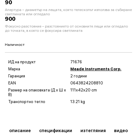
90
Апертура – диаметър на лещата, която телескопът използва за събиране
светлината или огледало
900
Фокусно разстояние – разстоянието от основните лещи или огледало
до точката, в която се фокусира светлината
Наличност
ИД на продукт
71676
Марка
Meade Instruments Corp.
Гаранция
2 години
EAN
0643824208810
Размер на опаковката (Д x Ш x
111x42x20 cm
В)
Транспортно тегло
13.21 kg
описание
спецификации
изтегляния
видео