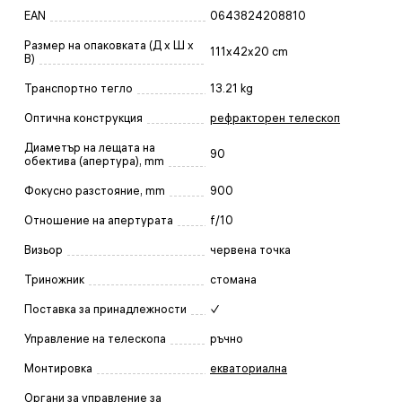
EAN
0643824208810
Размер на опаковката (Д x Ш x
111x42x20 cm
В)
Транспортно тегло
13.21 kg
Оптична конструкция
рефракторен телескоп
Диаметър на лещата на
90
обектива (апертура), mm
Фокусно разстояние, mm
900
Отношение на апертурата
f/10
Визьор
червена точка
Триножник
стомана
Поставка за принадлежности
✓
Управление на телескопа
ръчно
Монтировка
екваториална
Органи за управление за