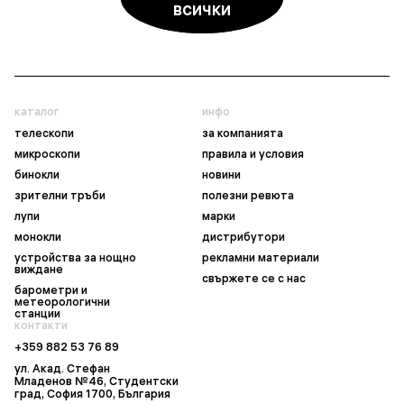
всички
каталог
инфо
телескопи
за компанията
микроскопи
правила и условия
бинокли
новини
зрителни тръби
полезни ревюта
лупи
марки
монокли
дистрибутори
устройства за нощно
рекламни материали
виждане
свържете се с нас
барометри и
метеорологични
станции
контакти
+359 882 53 76 89
ул. Акад. Стефан
Младенов №46, Студентски
град, София 1700, България