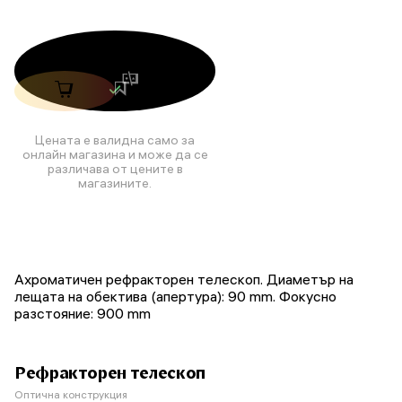
Цената е валидна само за
онлайн магазина и може да се
различава от цените в
магазините.
Ахроматичен рефракторен телескоп. Диаметър на
лещата на обектива (апертура): 90 mm. Фокусно
разстояние: 900 mm
Рефракторен телескоп
Оптична конструкция