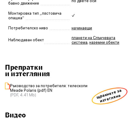
по двете оси
бавно движение
Монтировка тип „лястовича
✓
опашка“
Потребителско ниво
начинаещи
планети на Слънчевата
Наблюдаван обект
система
,
наземни обекти
Препратки
и изтегляния
Ръководство за потребителя: телескопи
щракнете за
Meade Polaris (pdf) EN
(PDF, 4.41 Mb)
изтегляне
Видео