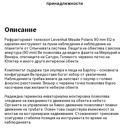
принадлежности
Описание
Рефракторният телескоп Levenhuk Meade Polaris 90 mm EQ е
идеален инструмент за лунни наблюдения и наблюдение на
планетите от Слънчевата система. Лещата на обектива с висока
апертура (90 mm) Ви позволява да видите фазите на Меркурий и
Венера, спътниците на Сатурн, Голямото червено петно на
Юпитер и много други интересни обекти.
Комплектът съдържа три окуляра и леща на Барлоу – основната
конфигурация Ви предоставя богат избор от увеличения.
Наблюденията трябва винаги да започват с окуляр с голямо
фокусно разстояние. Визьор с червена точка позволява бързо
насочване към желаните небесни обекти.
Надеждна германска екваториална монтировка позволява
следване на ежедневното движение на обекти в небето.
Органите за управление за бавно движение позволяват плавно
движение на тръбата. Освен това съществува възможност за
монтаж на моторизирани задвижвания. Стоманеният триножник
осигурява стабилна позиция на инструмента по време на
наблюденията.