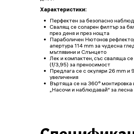
Характеристики:
Перфектен за безопасно наблюд
Свалящ се соларен филтър за бя
през деня и през нощта
Параболичен Нютонов рефлектор
апертура 114 mm за чудесна гле
мъглявини и Слънцето
Лек и компактен, със сваляща с
(f/3,95) за преносимост
Предлага се с окуляри 26 mm и 9
увеличения
Въртяща се на 360° монтировка 
„Насочи и наблюдавай“ за лесна
Специфика