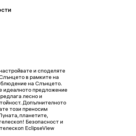
ости
 настройвате и споделяте
Слънцето в рамките на
аблюдение на Слънцето.
w е идеалното предложение
предлага лесно и
тойност. Допълнителното
ате този преносим
Луната, планетите,
телескоп! Безопасност и
телескоп EclipseView