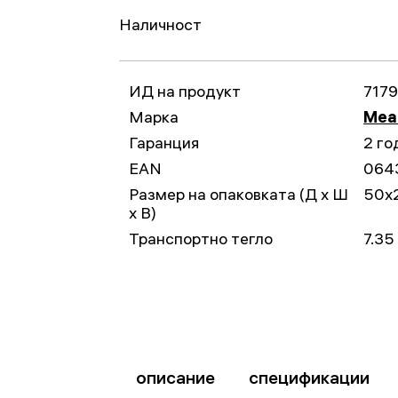
Наличност
ИД на продукт
717
Марка
Mead
Гаранция
2 го
EAN
064
Размер на опаковката (Д x Ш
50x
x В)
Транспортно тегло
7.35
описание
спецификации