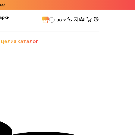
че!
арки
BG
 целия каталог