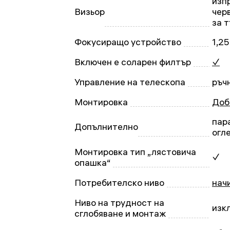
изп
Визьор
чер
за 
Фокусиращо устройство
1,25
Включен е соларен филтър
✓
Управление на телескопа
ръч
Монтировка
Доб
пар
Допълнително
огл
Монтировка тип „лястовича
✓
опашка“
Потребителско ниво
нач
Ниво на трудност на
изк
сглобяване и монтаж