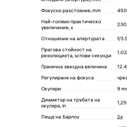
Фокусно разстояние, mm
450
Най-голямо практическо
230
увеличение, x
Отношение на апертурата
f/3.
Прагова стойност на
1.02
резолюцията, ъглови секунди
Гранична звездна величина
12.4
Регулиране на фокуса
чре
Окуляри
9 mm
Диаметър на тръбата на
1,25
окуляра, in
Леща на Барлоу
2x