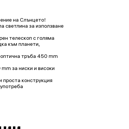
ение на Слънцето!
ла светлина за използване
ен телескоп с голяма
дка към планети,
е оптична тръба 450 mm
 mm за ниски и високи
и проста конструкция
 употреба
ции