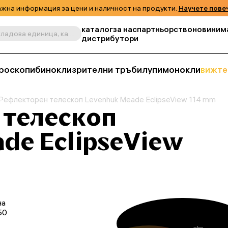
жна информация за цени и наличност на продукти.
Научете пове
каталог
за нас
партньорство
новини
м
Търсене по продукт, складова единица, категория и т.н.
дистрибутори
роскопи
бинокли
зрителни тръби
лупи
монокли
вижте
Рефлекторен телескоп Levenhuk Meade EclipseView 114 mm
 телескоп
de EclipseView
на
50