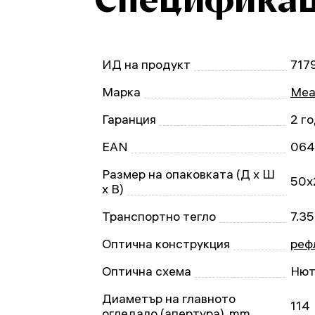
ИД на продукт
717
Марка
Mea
Гаранция
2 г
EAN
064
Размер на опаковката (Д x Ш
50x
x В)
Транспортно тегло
7.35
Оптична конструкция
реф
Оптична схема
Нют
Диаметър на главното
114
огледало (апертура), mm