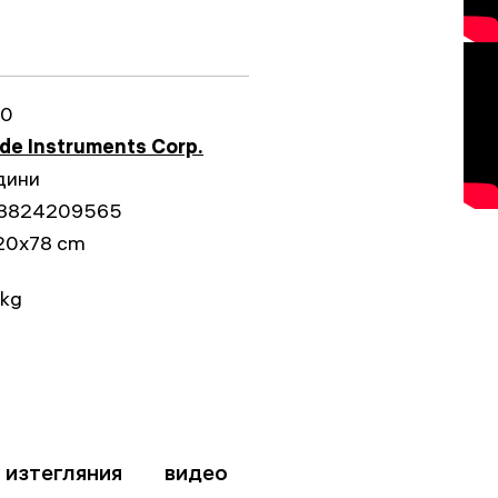
90
e Instruments Corp.
дини
3824209565
20x78 cm
 kg
изтегляния
видео