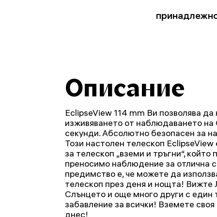
принадлежн
Описание
EclipseView 114 mm Ви позволява да
изживяването от наблюдаването на 
секунди. Абсолютно безопасен за н
Този настолен телескоп EclipseVie
за телескоп „вземи и тръгни“, който 
преносимо наблюдение за отлична с
предимство е, че можете да използв
телескоп през деня и нощта! Вижте 
Слънцето и още много други с един 
забавление за всички! Вземете своя 
днес!