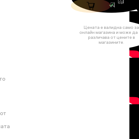
Цената е валидна само за
онлайн магазина и може да 
различава от цените в
магазините.
то
 от
ната