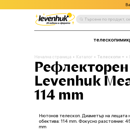
Ва
телескопи
мик
Начална страница
Каталог
Телескопи
Рефлекторен
Levenhuk Mea
114 mm
Нютонов телескоп. Диаметър на лещата 
обектива: 114 mm. Фокусно разстояние: 4
mm