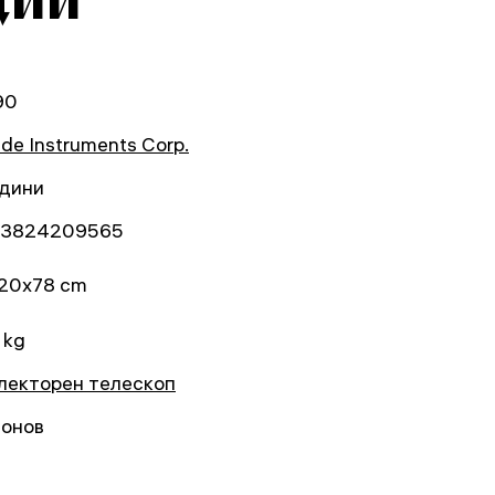
90
de Instruments Corp.
одини
3824209565
20x78 cm
 kg
лекторен телескоп
онов