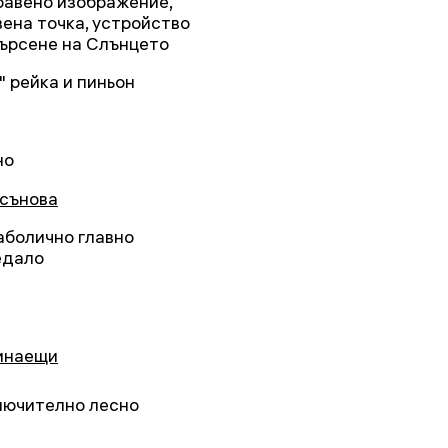
равено изображение,
вена точка, устройство
търсене на Слънцето
" рейка и пиньон
но
сънова
аболично главно
едало
инаещи
лючително лесно