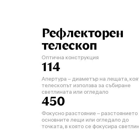
Рефлекторен
телескоп
Оптична конструкция
114
Апертура – диаметър на лещата, коя
телескопът използва за събиране
светлината или огледало
450
Фокусно разстояние – разстоянието
основните лещи или огледало до
точката, в която се фокусира светли