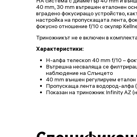
HA система с диаметър 40 mm и външ
40 mm, 30 mm вътрешен еталонен осн
вградено фокусиращо устройство, как
настройка на пропускащата лента, фо
фокусно отношение f/10 с окуляр Kelln
Триножникът не е включен в комплекта
Характеристики:
H-алфа телескоп 40 mm f/10 – фо
Вътрешна несваляща се филтриращ
наблюдение на Слънцето
40 mm външен регулируем еталон
Пропускаща лента водород-алфа (
Показан на триножник Infinity AZ (