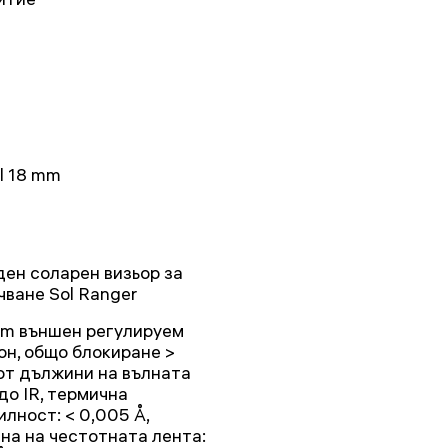
sl 18 mm
ден соларен визьор за
чване Sol Ranger
m външен регулируем
он, общо блокиране >
 от дължини на вълната
до IR, термична
илност: < 0,005 Å,
на на честотната лента: