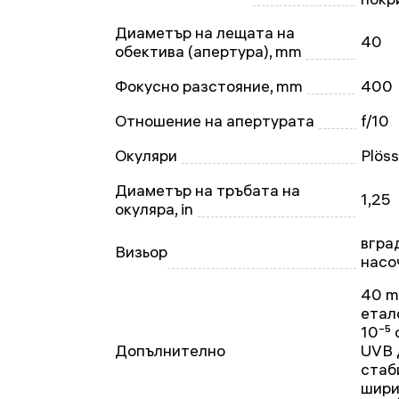
Диаметър на лещата на
40
обектива (апертура), mm
Фокусно разстояние, mm
400
Отношение на апертурата
f/10
Окуляри
Plös
Диаметър на тръбата на
1,25
окуляра, in
вгра
Визьор
насо
40 m
етал
10⁻⁵
Допълнително
UVB 
стаб
шири