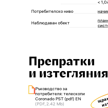
< 1,0
Потребителско ниво
начи
план
Наблюдаван обект
сист
Препратки
и изтегляни
Ръководство за
потребителя: телескопи
щрак
Coronado PST (pdf) EN
из
(PDF, 2.42 Mb)