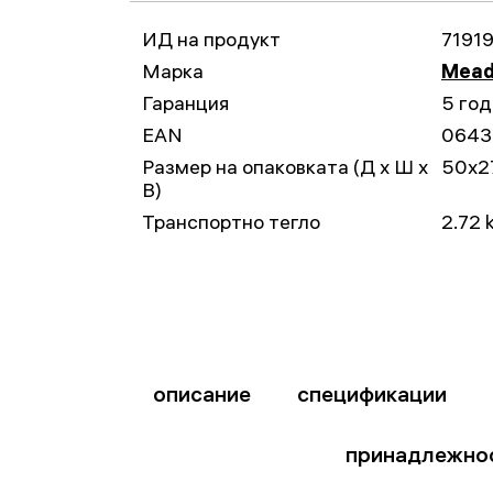
ИД на продукт
7191
Марка
Mead
Гаранция
5 го
EAN
0643
Размер на опаковката (Д x Ш x
50x2
В)
Транспортно тегло
2.72 
описание
спецификации
принадлежно