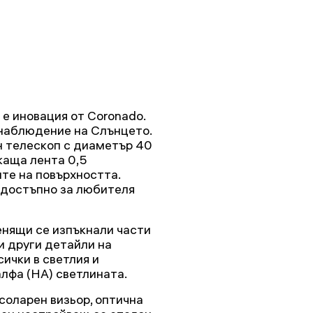
е иновация от Coronado.
 наблюдение на Слънцето.
н телескоп с диаметър 40
каща лента 0,5
те на повърхността.
е достъпно за любителя
нящи се изпъкнали части
и други детайли на
ички в светлия и
лфа (HA) светлината.
соларен визьор, оптична