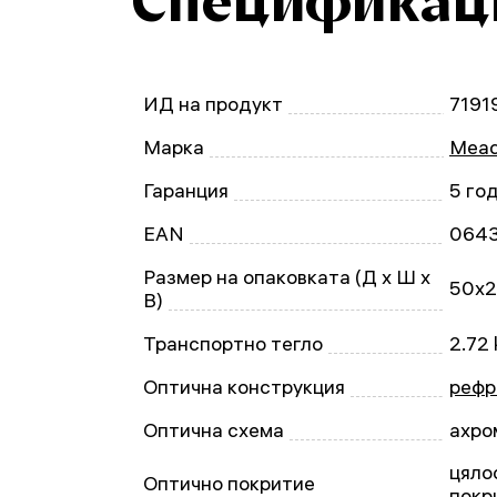
Спецификац
ИД на продукт
7191
Марка
Mead
Гаранция
5 го
EAN
064
Размер на опаковката (Д x Ш x
50x2
В)
Транспортно тегло
2.72 
Оптична конструкция
рефр
Оптична схема
ахро
цяло
Оптично покритие
покр