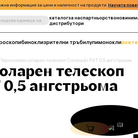
жна информация за цени и наличност на продукти.
Научете пове
каталог
за нас
партньорство
новини
м
Търсене по продукт, складова единица, категория и т.н.
дистрибутори
роскопи
бинокли
зрителни тръби
лупи
монокли
вижте
Персонален соларен телескоп Coronado PST 0,5 ангстрьома
оларен телескоп
 0,5 ангстрьома