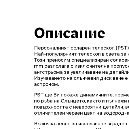
Описание
Персоналният соларен телескоп (PST) 
Най-популярният телескоп в света за
Този преносим специализиран соларе
mm разполага с изключителна пропус
ангстрьома за увеличаване на детайли
Изучаването на слънчевия диск вече 
астроном.
PST ще Ви покаже динамичните, проме
по ръба на Слънцето, както и пълнежи 
повърхността с невероятни детайли, вс
отличителен червен цвят на водород-а
Включва лесен за използване вграден 