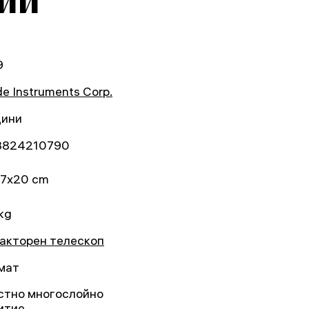
ии
9
e Instruments Corp.
дини
3824210790
7x20 cm
kg
акторен телескоп
мат
стно многослойно
итие