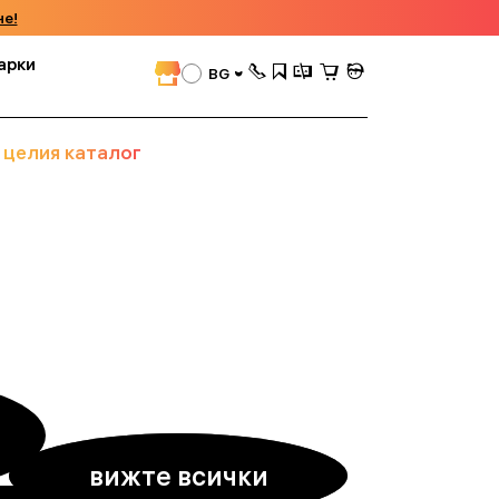
че!
арки
BG
 целия каталог
вижте всички