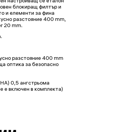
ен настройващ се еталон
овен блокиращ филтър и
то и елементи за фина
кусно разстояние 400 mm,
er 20 mm.
.
кусно разстояние 400 mm
а оптика за безопасно
HA) 0,5 ангстрьома
не е включен в комплекта)