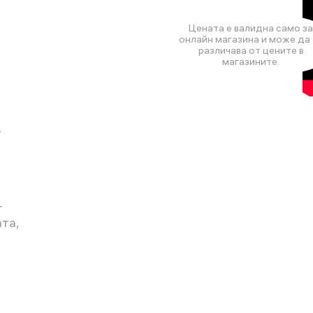
Цената е валидна само за
онлайн магазина и може да 
различава от цените в
магазините.
о
т
та,