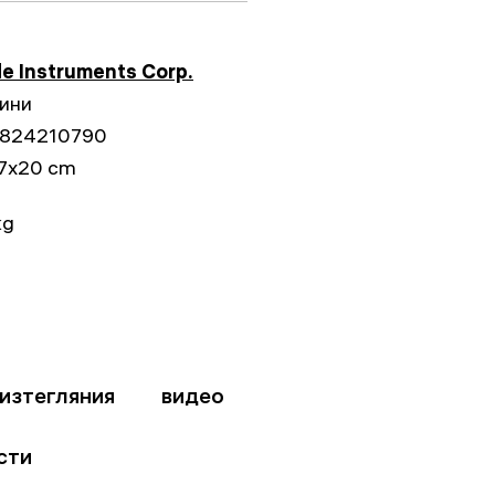
9
e Instruments Corp.
дини
824210790
7x20 cm
kg
изтегляния
видео
сти