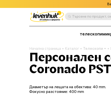
Ва
телескопи
мик
Начална страница
Каталог
Телескопи
Персонален с
Coronado PST
Диаметър на лещата на обектива: 40 mm.
Фокусно разстояние: 400 mm