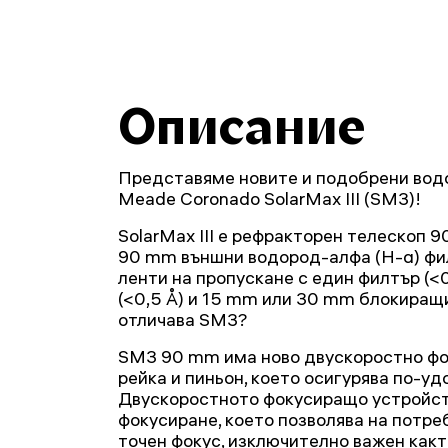
Описание
Представяме новите и подобрени вод
Meade Coronado SolarMax III (SM3)!
SolarMax III е рефракторен телескоп 90
90 mm външни водород-алфа (H-α) фил
ленти на пропускане с един филтър (<0
(<0,5 Å) и 15 mm или 30 mm блокиращи
отличава SM3?
SM3 90 mm има ново двускоростно фо
рейка и пиньон, което осигурява по-уд
Двускоростното фокусиращо устройств
фокусиране, което позволява на потре
точен фокус, изключително важен какт