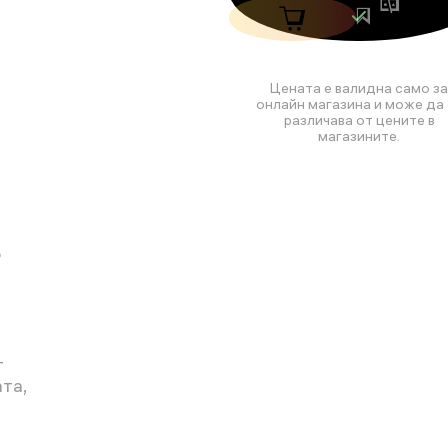
Цената е валидна само за
онлайн магазина и може да 
различава от цените в
магазините.
о
т
та,