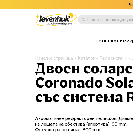
Ва
телескопи
мик
Начална страница
Каталог
Телескопи
Двоен соларе
Coronado Sol
със система 
Ахроматичен рефракторен телескоп. Диам
на лещата на обектива (апертура): 90 mm.
Фокусно разстояние: 800 mm