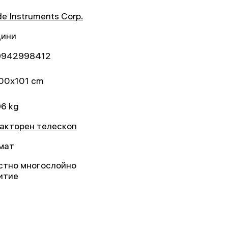
e Instruments Corp.
дини
9942998412
00x101 cm
96 kg
акторен телескоп
мат
стно многослойно
итие