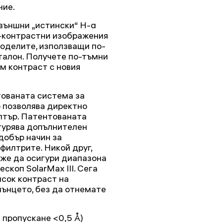
ние.
външни „истински“ H-α
о-контрастни изображения
моделите, използващи по-
талон. Получете по-тъмни
ям контраст с новия
ованата система за
о позволява директно
лтър. Патентованата
игурява допълнителен
добър начин за
филтрите. Никой друг,
оже да осигури диапазона
скоп SolarMax III. Сега
исок контраст на
ънцето, без да отнемате
 пропускане <0,5 Å)