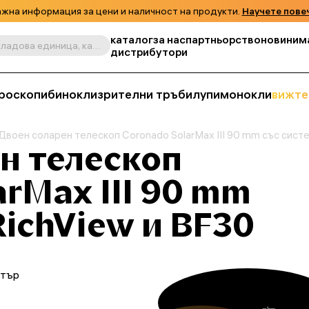
жна информация за цени и наличност на продукти.
Научете пове
каталог
за нас
партньорство
новини
м
Търсене по продукт, складова единица, категория и т.н.
дистрибутори
роскопи
бинокли
зрителни тръби
лупи
монокли
вижте
Двоен соларен телескоп Coronado SolarMax III 90 mm със сист
н телескоп
arMax III 90 mm
RichView и BF30
етър