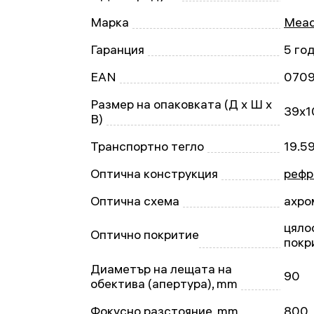
Марка
Mead
Гаранция
5 го
EAN
070
Размер на опаковката (Д x Ш x
39x1
В)
Транспортно тегло
19.5
Оптична конструкция
рефр
Оптична схема
ахро
цяло
Оптично покритие
покр
Диаметър на лещата на
90
обектива (апертура), mm
Фокусно разстояние, mm
800