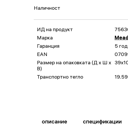
Наличност
ИД на продукт
7563
Марка
Mead
Гаранция
5 го
EAN
0709
Размер на опаковката (Д x Ш x
39x1
В)
Транспортно тегло
19.59
описание
спецификации