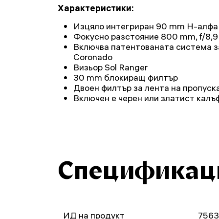
Характеристики:
Изцяло интегриран 90 mm H-алфа
Фокусно разстояние 800 mm, f/8,9
Включва патентованата система з
Coronado
Визьор Sol Ranger
30 mm блокиращ филтър
Двоен филтър за лента на пропуск
Включен е черен или златист калъ
Спецификац
ИД на продукт
756