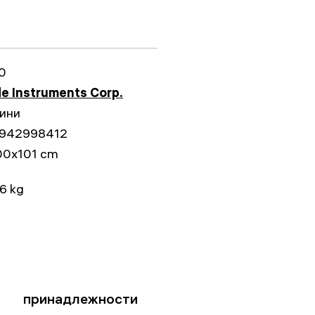
0
e Instruments Corp.
дини
942998412
00x101 cm
6 kg
принадлежности