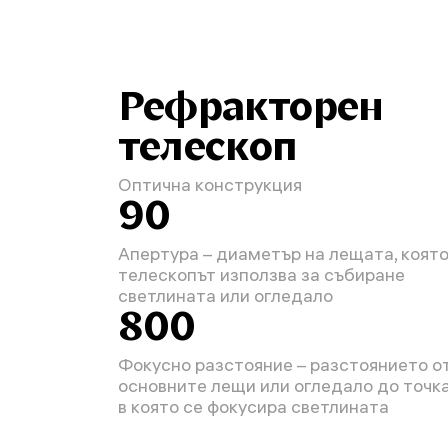
Рефракторен
телескоп
Оптична конструкция
90
Апертура – диаметър на лещата, коят
телескопът използва за събиране
светлината или огледало
800
Фокусно разстояние – разстоянието о
основните лещи или огледало до точка
в която се фокусира светлината