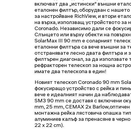
включват два „истински“ външни етал
еталонен филтър, оборудван с нашето
за настройване RichView, и втори етал
на върха, използващ устройството за 
Coronado. Независимо дали се фокуси
Слънцето или върху обекти на повърх
SolarMax III 90 mm е соларният телеск
еталонни филтъра са вече външни за т
отстранявате лесно двата филтъра и 
филтърен диагонал, за да използвате
рефракторен телескоп за нощна астрон
имате два телескопа в един!
Новият телескоп Coronado 90 mm Solar
фокусиращо устройство с рейка и пинь
вече е идеалният начин да наблюдава
SM3 90 mm се доставя с включени ок
mm, 25 mm, CEMAX 2x Barlow,оптичен в
монтажна рейка лястовича опашка тип 
алуминиев калъф за пренасяне в черно 
22 x 22 cm).