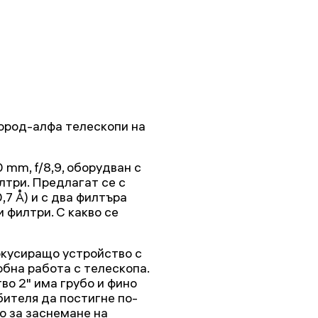
ород-алфа телескопи на
 mm, f/8,9, оборудван с
три. Предлагат се с
,7 Å) и с два филтъра
 филтри. С какво се
кусиращо устройство с
обна работа с телескопа.
о 2" има грубо и фино
бителя да постигне по-
о за заснемане на