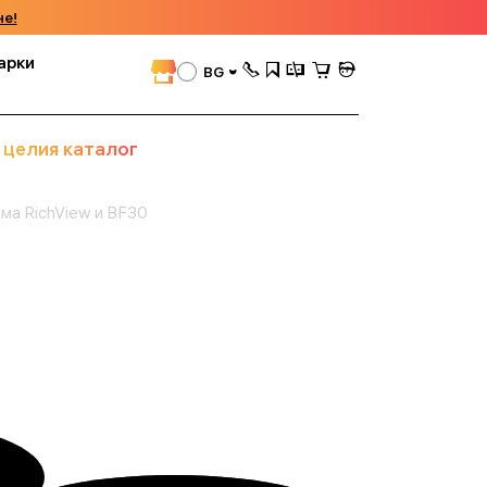
че!
арки
BG
 целия каталог
ема RichView и BF30