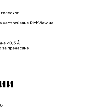
 телескоп
а настройване RichView на
ане <0,5 Å
ф за пренасяне
ии
30