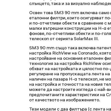
слънцето, така и за визуално наблюде
Освен това SM3 90 mm включва само 
еталонни филтри, които осигуряват п
и по-отчетливи обекти в сравнение с 
малки вътрешни конструкции на H-α е
фонове, по-отчетливи обекти и по-гол
телескоп от серията SolarMax III.
SM3 90 mm също така включва патент
настройка RichView на Coronado, коят
настройване на основния еталонен фи
технология за настройка RichView ос
обхват на настройката и цялостно по-
регулиране на пропускащата лента на 
наличен на пазара H-α телескоп, не м
на настройка и точността на новия теле
можете да настроите изгледа с най-в
предпочитаните характеристики на Сл
от качеството на изображението.
Тези модели с два филтъра (с лента на