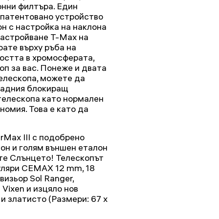
онни филтъра. Един
 патентовано устройство
он с настройка на наклона
настройване T-Max на
рате върху ръба на
ността в хромосферата,
оп за вас. Понеже и двата
елескопа, можете да
задния блокиращ
 телескопа като нормален
омия. Това е като да
Max III с подобрено
он и голям външен еталон
те Слънцето! Телескопът
уляри CEMAX 12 mm, 18
изьор Sol Ranger,
Vixen и изцяло нов
и златисто (Размери: 67 x