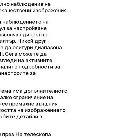
ално наблюдение на
кокачествени изображения.
ри наблюдението на
ул за настройване
озволява директно
илтър. Никой друг
же да осигури диапазона
II. Сега можете да
згледи на активните
аналите подробности за
енастроите за
.
стема има допълнителното
алко ограничение на
о се премахне външният
ркостта на изображението,
абите детайли в
 през Ha телескопа