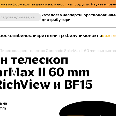
жна информация за цени и наличност на продукти.
Научете пове
каталог
за нас
партньорство
новини
м
Търсене по продукт, складова единица, категория и т.н.
дистрибутори
роскопи
бинокли
зрителни тръби
лупи
монокли
вижте
Двоен соларен телескоп Coronado SolarMax II 60 mm със систе
н телескоп
arMax II 60 mm
RichView и BF15
а на
 mm