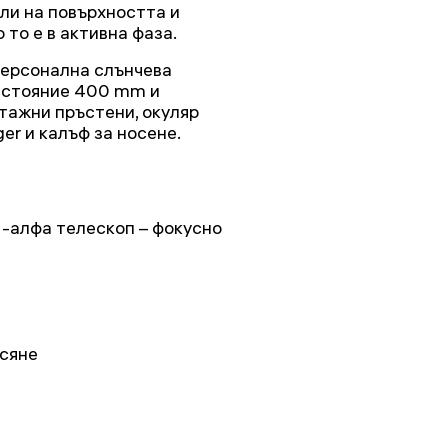
ли на повърхността и
то е в активна фаза.
персонална слънчева
зстояние 400 mm и
тажни пръстени, окуляр
er и калъф за носене.
-алфа телескоп – фокусно
асяне