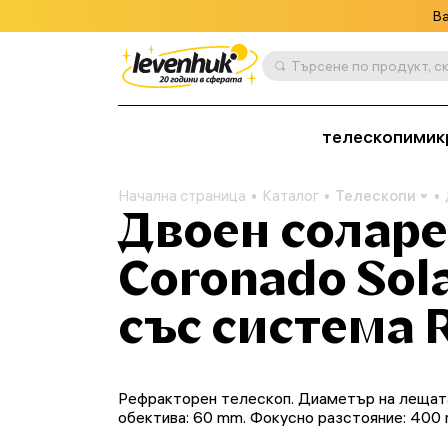
Ва
телескопи
мик
Начална страница
Каталог
Телескопи
Двоен соларе
Coronado Sol
със система 
Рефракторен телескоп. Диаметър на лещат
обектива: 60 mm. Фокусно разстояние: 400