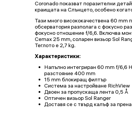
Coronado показват поразителни детай
краищата на Слънцето, особено когато 
Тази много висококачествена 60 mm 
обсерватория разполага с фокусно ра
фокусно отношение f/6,6. Включва мон
Cemax 25 mm, соларен визьор Sol Rang
Теглото е 2,7 kg.
Характеристики:
Напълно интегриран 60 mm f/6,6 H
разстояние 400 mm
15 mm блокиращ филтър
Система за настройване RichView
Двоен за пропускаща лента 0,5 Å
Оптичен визьор Sol Ranger
Доставя се с твърд калъф за прен