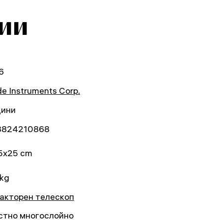
ии
6
e Instruments Corp.
дини
3824210868
5x25 cm
 kg
акторен телескоп
стно многослойно