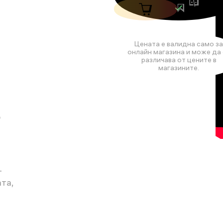
Цената е валидна само за
онлайн магазина и може да 
различава от цените в
магазините.
о
т
та,