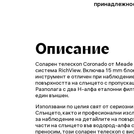
принадлежно
Описание
Соларен телескоп Coronado от Meade 
система RichView. Включва 15 mm бло
инструмент е отличен при наблюдение
повърхността на слънцето с пропускащ
Разполага с два H-алфа еталонни фил
един външен.
Използвани по целия свят от сериозн
Слънцето, както и професионални из
за наблюдение на детайлите на повър
части на слънцето във водород-алфа с
преносим, този соларен телескоп с в