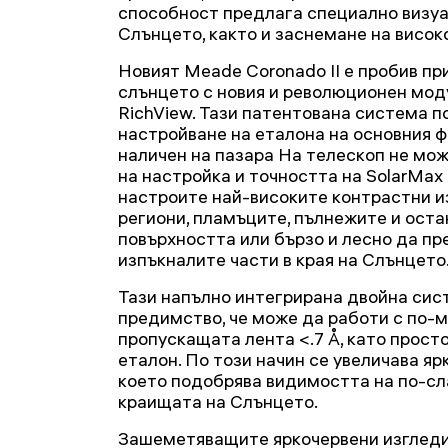
способност предлага специално визу
Слънцето, както и заснемане на висо
Новият Meade Coronado II е пробив п
слънцето с новия и революционен мод
RichView. Тази патентована система п
настройване на еталона на основния ф
наличен на пазара Ha телескоп не мо
на настройка и точността на SolarMax 
настроите най-високите контрастни и
региони, пламъците, пълнежите и ост
повърхността или бързо и лесно да пр
изпъкналите части в края на Слънцето
Тази напълно интегрирана двойна си
предимство, че може да работи с по-м
пропускащата лента <.7 Å, като прост
еталон. По този начин се увеличава я
което подобрява видимостта на по-сл
краищата на Слънцето.
Зашеметяващите яркочервени изгледи