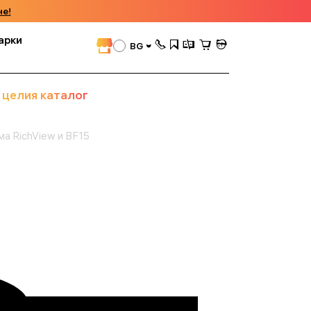
че!
арки
BG
 целия каталог
ма RichView и BF15