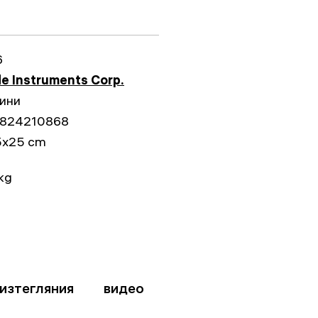
6
e Instruments Corp.
дини
824210868
5x25 cm
kg
изтегляния
видео