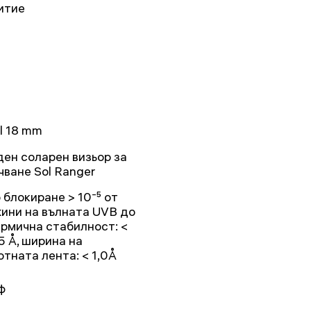
итие
sl 18 mm
ден соларен визьор за
чване Sol Ranger
 блокиране > 10⁻⁵ от
ини на вълната UVB до
термична стабилност: <
5 Å, ширина на
отната лента: < 1,0Å
ф