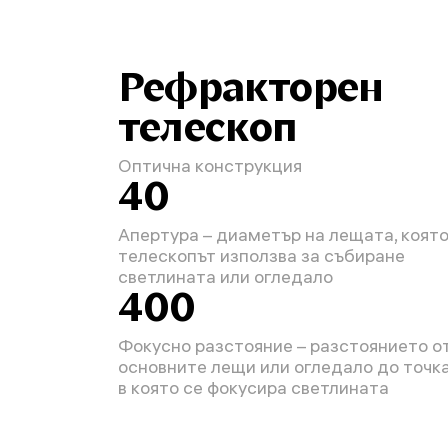
Рефракторен
телескоп
Оптична конструкция
40
Апертура – диаметър на лещата, коят
телескопът използва за събиране
светлината или огледало
400
Фокусно разстояние – разстоянието о
основните лещи или огледало до точка
в която се фокусира светлината