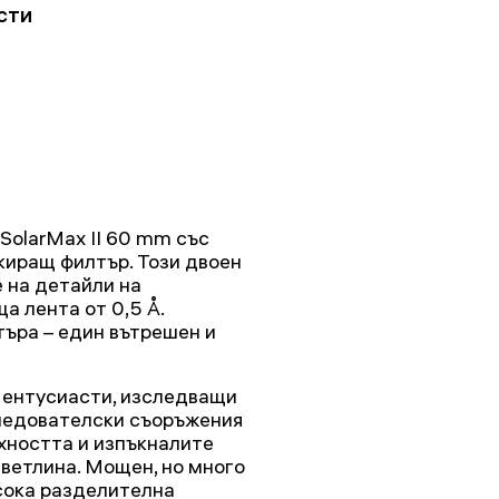
сти
SolarMax II 60 mm със
киращ филтър. Този двоен
 на детайли на
а лента от 0,5 Å.
търа – един вътрешен и
и ентусиасти, изследващи
следователски съоръжения
хността и изпъкналите
ветлина. Мощен, но много
исока разделителна