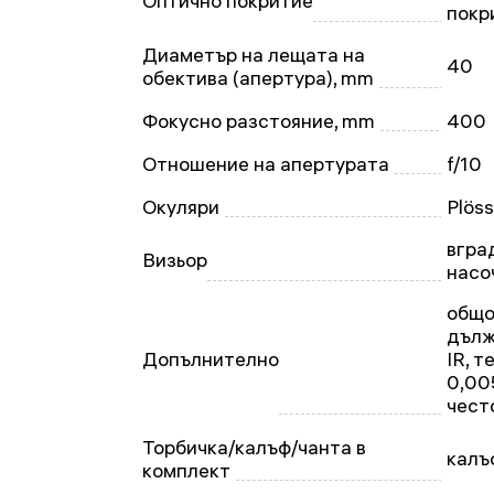
Оптично покритие
покр
Диаметър на лещата на
40
обектива (апертура), mm
Фокусно разстояние, mm
400
Отношение на апертурата
f/10
Окуляри
Plös
вгра
Визьор
насо
общо
дълж
Допълнително
IR, 
0,00
чест
Торбичка/калъф/чанта в
калъ
комплект