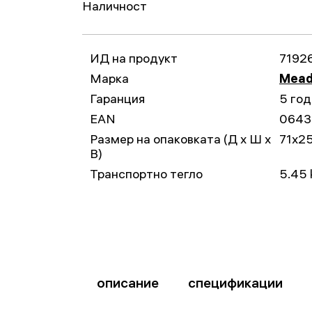
Наличност
ИД на продукт
7192
Марка
Mead
Гаранция
5 го
EAN
0643
Размер на опаковката (Д x Ш x
71x2
В)
Транспортно тегло
5.45 
описание
спецификации