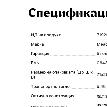
Спецификац
ИД на продукт
7192
Марка
Mead
Гаранция
5 го
EAN
064
Размер на опаковката (Д x Ш x
71x2
В)
Транспортно тегло
5.45
Оптична конструкция
рефр
цяло