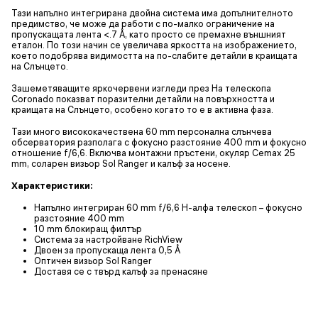
Тази напълно интегрирана двойна система има допълнителното
предимство, че може да работи с по-малко ограничение на
пропускащата лента <.7 Å, като просто се премахне външният
еталон. По този начин се увеличава яркостта на изображението,
което подобрява видимостта на по-слабите детайли в краищата
на Слънцето.
Зашеметяващите яркочервени изгледи през Ha телескопа
Coronado показват поразителни детайли на повърхността и
краищата на Слънцето, особено когато то е в активна фаза.
Тази много висококачествена 60 mm персонална слънчева
обсерватория разполага с фокусно разстояние 400 mm и фокусно
отношение f/6,6. Включва монтажни пръстени, окуляр Cemax 25
mm, соларен визьор Sol Ranger и калъф за носене.
Характеристики:
Напълно интегриран 60 mm f/6,6 H-алфа телескоп – фокусно
разстояние 400 mm
10 mm блокиращ филтър
Система за настройване RichView
Двоен за пропускаща лента 0,5 Å
Оптичен визьор Sol Ranger
Доставя се с твърд калъф за пренасяне