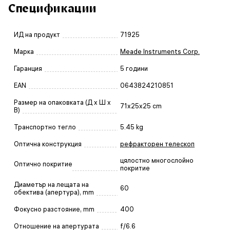
Спецификации
ИД на продукт
71925
Марка
Meade Instruments Corp.
Гаранция
5 години
EAN
0643824210851
Размер на опаковката (Д x Ш x
71x25x25 cm
В)
Транспортно тегло
5.45 kg
Оптична конструкция
рефракторен телескоп
цялостно многослойно
Оптично покритие
покритие
Диаметър на лещата на
60
обектива (апертура), mm
Фокусно разстояние, mm
400
Отношение на апертурата
f/6.6