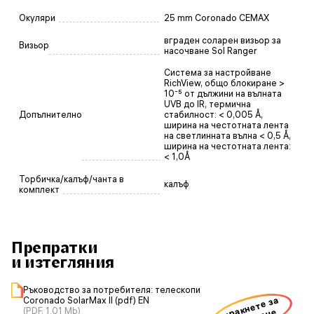
Окуляри
25 mm Coronado CEMAX
вграден соларен визьор за
Визьор
насочване Sol Ranger
Система за настройване
RichView, общо блокиране >
10⁻⁵ от дължини на вълната
UVB до IR, термична
Допълнително
стабилност: < 0,005 Å,
ширина на честотната лента
на светлинната вълна < 0,5 Å,
ширина на честотната лента:
< 1,0Å
Торбичка/калъф/чанта в
калъф
комплект
Препратки
и изтегляния
Ръководство за потребителя: телескопи
щракнете за
Coronado SolarMax II (pdf) EN
(PDF, 1.01 Mb)