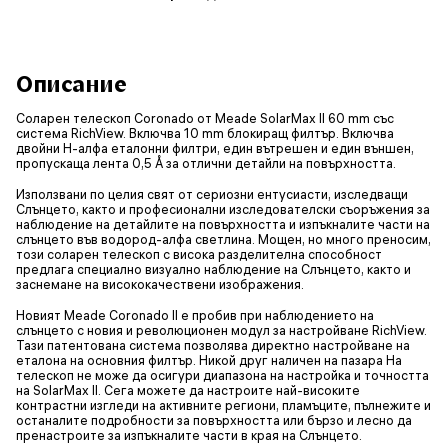
Описание
Соларен телескоп Coronado от Meade SolarMax II 60 mm със
система RichView. Включва 10 mm блокиращ филтър. Включва
двойни H-алфа еталонни филтри, един вътрешен и един външен,
пропускаща лента 0,5 Å за отлични детайли на повърхността.
Използвани по целия свят от сериозни ентусиасти, изследващи
Слънцето, както и професионални изследователски съоръжения за
наблюдение на детайлите на повърхността и изпъкналите части на
слънцето във водород-алфа светлина. Мощен, но много преносим,
този соларен телескоп с висока разделителна способност
предлага специално визуално наблюдение на Слънцето, както и
заснемане на висококачествени изображения.
Новият Meade Coronado II е пробив при наблюдението на
слънцето с новия и революционен модул за настройване RichView.
Тази патентована система позволява директно настройване на
еталона на основния филтър. Никой друг наличен на пазара Ha
телескоп не може да осигури диапазона на настройка и точността
на SolarMax II. Сега можете да настроите най-високите
контрастни изгледи на активните региони, пламъците, пълнежите и
останалите подробности за повърхността или бързо и лесно да
пренастроите за изпъкналите части в края на Слънцето.