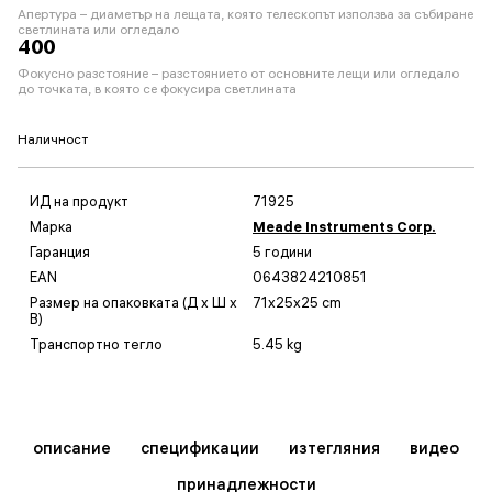
Апертура – диаметър на лещата, която телескопът използва за събиране
светлината или огледало
400
Фокусно разстояние – разстоянието от основните лещи или огледало
до точката, в която се фокусира светлината
Наличност
ИД на продукт
71925
Марка
Meade Instruments Corp.
Гаранция
5 години
EAN
0643824210851
Размер на опаковката (Д x Ш x
71x25x25 cm
В)
Транспортно тегло
5.45 kg
описание
спецификации
изтегляния
видео
принадлежности