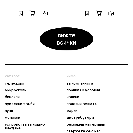
вижте
всички
каталог
инфо
телескопи
за компанията
микроскопи
правила и условия
бинокли
новини
зрителни тръби
полезни ревюта
лупи
марки
монокли
дистрибутори
устройства за нощно
рекламни материали
виждане
свържете се с нас