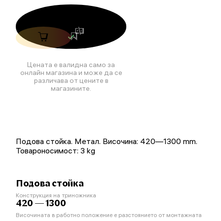
Цената е валидна само за
онлайн магазина и може да се
различава от цените в
магазините.
Подова стойка. Метал. Височина: 420—1300 mm.
Товароносимост: 3 kg
Подова стойка
Конструкция на триножника
420 — 1300
Височината в работно положение е разстоянието от монтажната