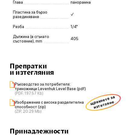
Глава
панорамна
Пластина за бързо
✓
разединяване
Резба
1/4"
Дължина (в сгънато
405
състояние), mm
Препратки
и изтегляния
Ръководство за потребителя:
триножници Levenhuk Level Base (pdf)
(PDF, 197.57 Kb)
щракнете за
изтегляне
Изображения с висока разделителна
способност (zip)
(ZIP, 20.29 Mb)
Принадлежности