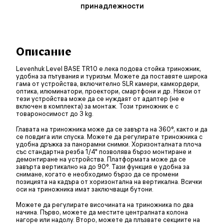
принадлежности
Описание
Levenhuk Level BASE TR10 е лека подова стойка триножник,
удобна за пътувания и туризъм. Можете да поставяте широка
гама от устройства, включително SLR камери, камкордери,
оптика, илюминатори, проектори, смартфони и др. Някои от
тези устройства може да се нуждаят от адаптер (не е
включен в комплекта) за монтаж. Този триножник е с
товароносимост до 3 kg.
Главата на триножника може да се завърта на 360°, както и да
се повдига или спуска. Можете да регулирате триножника с
удобна дръжка за панорамни снимки. Хоризонталната плоча
със стандартна резба 1/4" позволява бързо монтиране и
демонтиране на устройства. Платформата може да се
завърта вертикално на до 90°. Тази функция е удобна за
снимане, когато е необходимо бързо да се промени
позицията на кадъра от хоризонтална на вертикална. Всички
оси на триножника имат заключващи бутони.
Можете да регулирате височината на триножника по два
начина. Първо, можете да местите централната колона
нагоре или надолу. Второ, можете да плъзвате секциите на