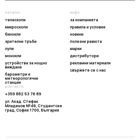
каталог
инфо
телескопи
за компанията
микроскопи
правила и условия
бинокли
новини
зрителни тръби
полезни ревюта
лупи
марки
монокли
дистрибутори
устройства за нощно
рекламни материали
виждане
свържете се с нас
барометри и
метеорологични
станции
контакти
+359 882 53 76 89
ул. Акад. Стефан
Младенов №46, Студентски
град, София 1700, България