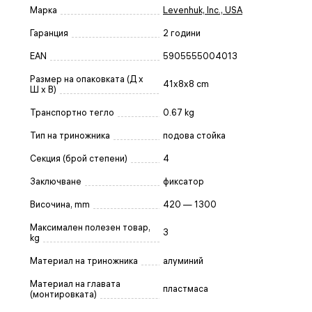
Марка
Levenhuk, Inc., USA
Гаранция
2 години
EAN
5905555004013
Размер на опаковката (Д x
41x8x8 cm
Ш x В)
Транспортно тегло
0.67 kg
Тип на триножника
подова стойка
Секция (брой степени)
4
Заключване
фиксатор
Височина, mm
420 — 1300
Максимален полезен товар,
3
kg
Материал на триножника
алуминий
Материал на главата
пластмаса
(монтировката)