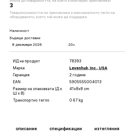
плоча до повърхността, на която е монтиран триножникът
3
Товароносимостта на триножника е максималното тегло на
оборудването, което той може да поддържа
Наличност
Бъдещи доставки
8 декември 2026
20+
ИД на продукт
78393
Марка
Levenhuk, Inc., USA
Гаранция
2 години
EAN
5905555004013
Размер на опаковката (Д x
41x8x8 cm
Ш x В)
Транспортно тегло
0.67 kg
описание
спецификации
изтегляния