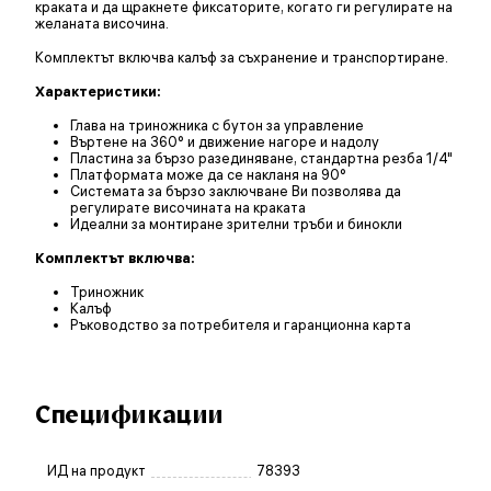
краката и да щракнете фиксаторите, когато ги регулирате на
желаната височина.
Комплектът включва калъф за съхранение и транспортиране.
Характеристики:
Глава на триножника с бутон за управление
Въртене на 360° и движение нагоре и надолу
Пластина за бързо разединяване, стандартна резба 1/4"
Платформата може да се накланя на 90°
Системата за бързо заключване Ви позволява да
регулирате височината на краката
Идеални за монтиране зрителни тръби и бинокли
Комплектът включва:
Триножник
Калъф
Ръководство за потребителя и гаранционна карта
Спецификации
ИД на продукт
78393