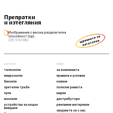
Препратки
и изтегляния
Изображения с висока разделителна
щракнете за
способност (zip)
(ZIP, 9.82 Mb)
изтегляне
каталог
инфо
телескопи
за компанията
микроскопи
правила и условия
бинокли
новини
зрителни тръби
полезни ревюта
лупи
марки
монокли
дистрибутори
устройства за нощно
рекламни материали
виждане
свържете се с нас