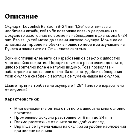
Описание
Окулярът Levenhuk Ra Zoom 8–24 mm 1,25" се отличава с
необичаен дизайн, който Ви позволява плавно да променяте
фокусното разстояние по време на наблюдения в диапазона 8–24
mm. Ето защо той може да замени няколко окуляра. Може да се
използва за търсене на обекти в нощното небе и за изучаване на
Луната и планетите от Слънчевата система.
Всички оптични елементи са изработени от стъкло с цялостно
многослойно покритие. Поради голямото разстояние до очите,
цялото зрително поле е напълно видимо. Това позволява и
наблюдение с поставени очила. За още по-удобни наблюдения
този окуляр е снабден с въртяща се гумена чашка на окуляра.
Диаметърът на тръбата на окуляра е 1,25". Тялото е изработено
от алуминий.
Характеристики:
Многоелементна оптика от стъкло с цялостно многослойно
покритие
Променливо фокусно разстояние от 8 mm до 24 mm
Голямо разстояние от очите за по-добър изглед
Въртяща се гумена чашка на окуляра за удобни наблюдения
при носене на очила