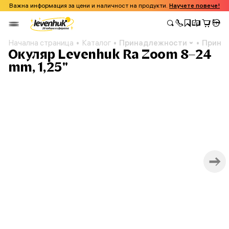
Важна информация за цени и наличност на продукти.
Научете повече!
Начална страница
Каталог
Принадлежности
Принад
Окуляр Levenhuk Ra Zoom 8–24
mm, 1,25"