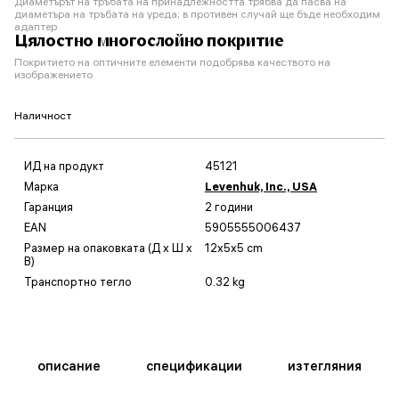
Диаметърът на тръбата на принадлежността трябва да пасва на
диаметъра на тръбата на уреда; в противен случай ще бъде необходим
адаптер
Цялостно многослойно покритие
Покритието на оптичните елементи подобрява качеството на
изображението
Наличност
ИД на продукт
45121
Марка
Levenhuk, Inc., USA
Гаранция
2 години
EAN
5905555006437
Размер на опаковката (Д x Ш x
12x5x5 cm
В)
Транспортно тегло
0.32 kg
описание
спецификации
изтегляния