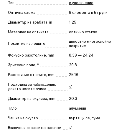
Тип
с увеличение
Оптична схема
8 елемента в 5 групи
Диаметър на тръбата, in
1,25
Материал на оптиката
оптично стъкло
цялостно многослойно
Покритие на лещите
покритие
Фокусно разстояние, mm
8.39 — 24.24
Зрително поле, °
29.8
Разстояние от очите, mm
25.16
Подходящ за наблюдения,
✓
докато носите очила
Диаметър на окуляра, mm
20.3
Тяло
алуминий
Чашка на окуляр
въртящи се, гума
Включени са защитни капачки
✓