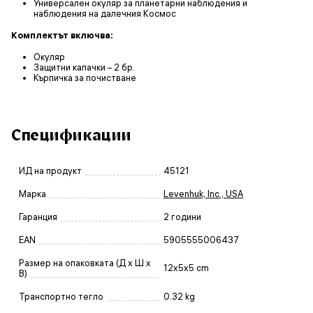
Универсален окуляр за планетарни наблюдения и
наблюдения на далечния Космос
Комплектът включва:
Окуляр
Защитни капачки – 2 бр.
Кърпичка за почистване
Спецификации
ИД на продукт
45121
Марка
Levenhuk, Inc., USA
Гаранция
2 години
EAN
5905555006437
Размер на опаковката (Д x Ш x
12x5x5 cm
В)
Транспортно тегло
0.32 kg