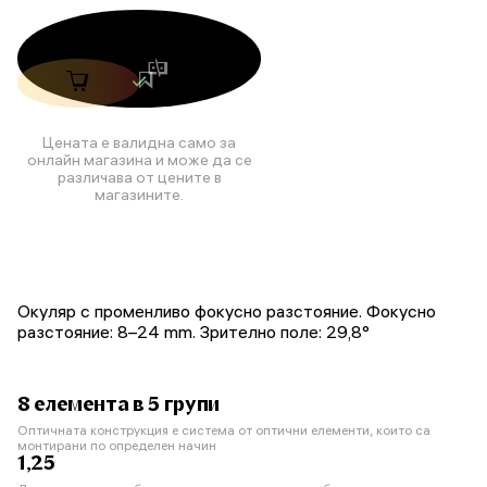
Цената е валидна само за
онлайн магазина и може да се
различава от цените в
магазините.
Окуляр с променливо фокусно разстояние. Фокусно
разстояние: 8–24 mm. Зрително поле: 29,8°
8 елемента в 5 групи
Оптичната конструкция е система от оптични елементи, които са
монтирани по определен начин
1,25