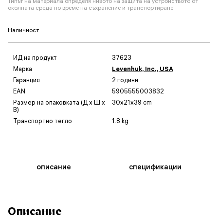
Типът на материала определя нивото на защита на устройството от
околната среда по време на съхранение и транспортиране
Наличност
ИД на продукт
37623
Марка
Levenhuk, Inc., USA
Гаранция
2 години
EAN
5905555003832
Размер на опаковката (Д x Ш x
30x21x39 cm
В)
Транспортно тегло
1.8 kg
описание
спецификации
Описание