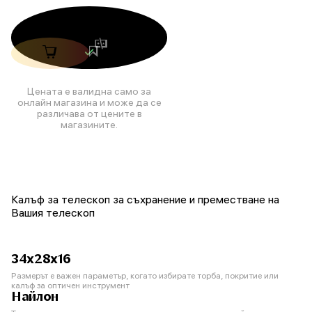
Цената е валидна само за
онлайн магазина и може да се
различава от цените в
магазините.
Калъф за телескоп за съхранение и преместване на
Вашия телескоп
34х28х16
Размерът е важен параметър, когато избирате торба, покритие или
калъф за оптичен инструмент
Найлон