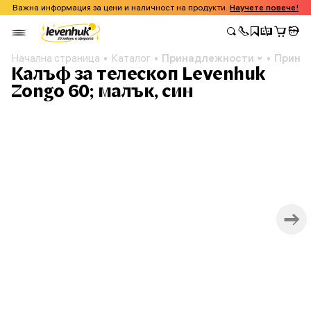
Важна информация за цени и наличност на продукти.
Научете повече!
Начална страница
Каталог
Принадлежности
Принад
Калъф за телескоп Levenhuk
Zongo 60; малък, син