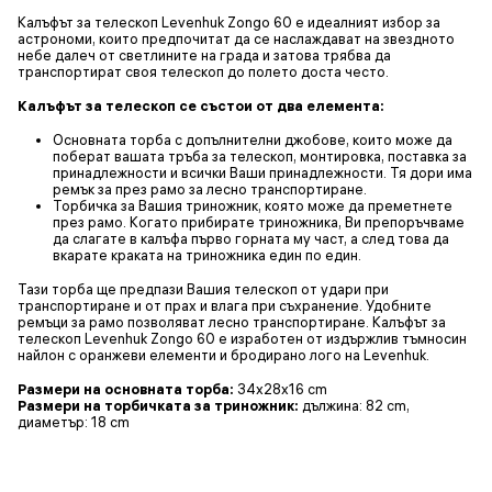
Калъфът за телескоп Levenhuk Zongo 60 е идеалният избор за
астрономи, които предпочитат да се наслаждават на звездното
небе далеч от светлините на града и затова трябва да
транспортират своя телескоп до полето доста често.
Калъфът за телескоп се състои от два елемента:
Основната торба с допълнителни джобове, които може да
поберат вашата тръба за телескоп, монтировка, поставка за
принадлежности и всички Ваши принадлежности. Тя дори има
ремък за през рамо за лесно транспортиране.
Торбичка за Вашия триножник, която може да преметнете
през рамо. Когато прибирате триножника, Ви препоръчваме
да слагате в калъфа първо горната му част, а след това да
вкарате краката на триножника един по един.
Тази торба ще предпази Вашия телескоп от удари при
транспортиране и от прах и влага при съхранение. Удобните
ремъци за рамо позволяват лесно транспортиране. Калъфът за
телескоп Levenhuk Zongo 60 е изработен от издържлив тъмносин
найлон с оранжеви елементи и бродирано лого на Levenhuk.
Размери на основната торба:
34х28х16 cm
Размери на торбичката за триножник:
дължина: 82 cm,
диаметър: 18 cm