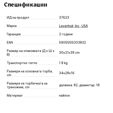
Спецификации
ИД на продукт
37623
Марка
Levenhuk, Inc., USA
Гаранция
2 години
EAN
5905555003832
Размер на опаковката (Д x Ш x
30x21x39 cm
В)
Транспортно тегло
1.8 kg
Размери на основната торба,
34х28х16
cm
Размери на торбичката за
дължина: 82, диаметър: 18
триножник, cm
Материал
найлон