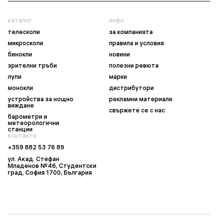
каталог
инфо
телескопи
за компанията
микроскопи
правила и условия
бинокли
новини
зрителни тръби
полезни ревюта
лупи
марки
монокли
дистрибутори
устройства за нощно
рекламни материали
виждане
свържете се с нас
барометри и
метеорологични
станции
контакти
+359 882 53 76 89
ул. Акад. Стефан
Младенов №46, Студентски
град, София 1700, България