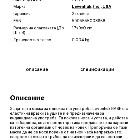
Марка
Levenhuk, Inc., USA
Гаранция
2 години
EAN
5905555003658
Размер на опаковката (Д x
17x9x0 cm
Ш x В)
Транспортно тегло
0.004 kg
описание
спецификации
Описание
Защитната маска за еднократна употреба Levenhuk BASE е с
еластични връзки за ушите и е предназначена за
индивидуална употреба. Тя покрива носа и устата, и действа
като бариера, която предотвратява предаването на заразни
патогенни организми от човек на човек. Препоръчва се тази
маска да не се носи повече от четири часа непрекъснато,
след което същата трябва да се изхвърли и да се постави