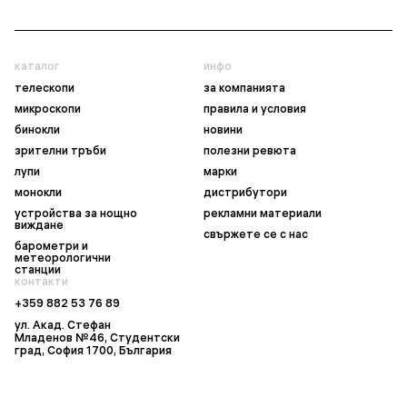
каталог
инфо
телескопи
за компанията
микроскопи
правила и условия
бинокли
новини
зрителни тръби
полезни ревюта
лупи
марки
монокли
дистрибутори
устройства за нощно
рекламни материали
виждане
свържете се с нас
барометри и
метеорологични
станции
контакти
+359 882 53 76 89
ул. Акад. Стефан
Младенов №46, Студентски
град, София 1700, България