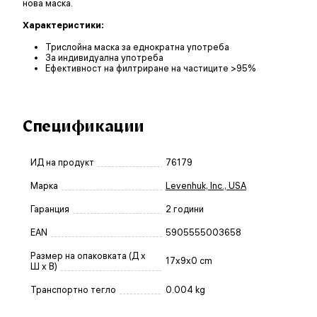
нова маска.
Характеристики:
Трислойна маска за еднократна употреба
За индивидуална употреба
Ефективност на филтриране на частиците >95%
Спецификации
ИД на продукт
76179
Марка
Levenhuk, Inc., USA
Гаранция
2 години
EAN
5905555003658
Размер на опаковката (Д x
17x9x0 cm
Ш x В)
Транспортно тегло
0.004 kg