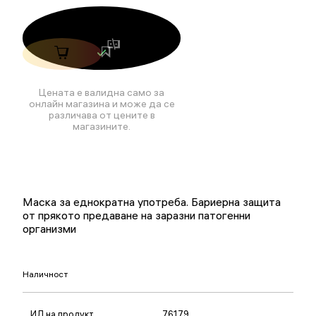
Цената е валидна само за
онлайн магазина и може да се
различава от цените в
магазините.
Маска за еднократна употреба. Бариерна защита
от прякото предаване на заразни патогенни
организми
Наличност
ИД на продукт
76179