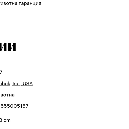
животна гаранция
ии
7
huk, Inc., USA
вотна
5555005157
3 cm