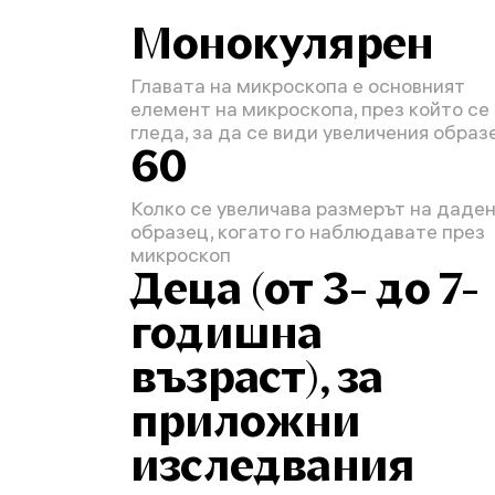
Монокулярен
Главата на микроскопа е основният
елемент на микроскопа, през който се
гледа, за да се види увеличения образ
60
Колко се увеличава размерът на даде
образец, когато го наблюдавате през
микроскоп
Деца (от 3- до 7-
годишна
възраст), за
приложни
изследвания