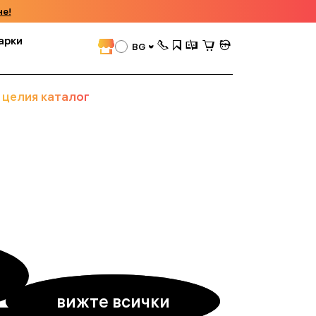
че!
арки
BG
 целия каталог
вижте всички