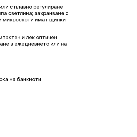
или с плавно регулиране
ипа светлина; захранване с
ои микроскопи имат щипки
мпактен и лек оптичен
ване в ежедневието или на
рка на банкноти