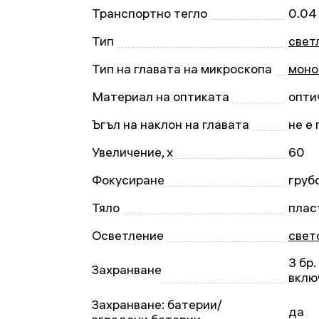
Транспортно тегло
0.04
Тип
свет
Тип на главата на микроскопа
моно
Материал на оптиката
опти
Ъгъл на наклон на главата
не е
Увеличение, x
60
Фокусиране
груб
Тяло
плас
Осветление
свет
3 бр
Захранване
вклю
Захранване: батерии/
да