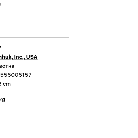
а
7
huk, Inc., USA
вотна
555005157
3 cm
kg