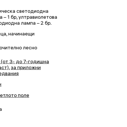
ическа светодиодна
а – 1 бр, ултравиолетова
одиодна лампа – 2 бр.
еца, начинаещи
ючително лесно
 (от 3- до 7-годишна
аст)
,
за приложни
едвания
н
ветлото поле
а