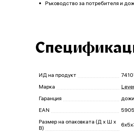
Ръководство за потребителя и до
Спецификац
ИД на продукт
7410
Марка
Leven
Гаранция
дожи
EAN
590
Размер на опаковката (Д x Ш x
6x5x
В)