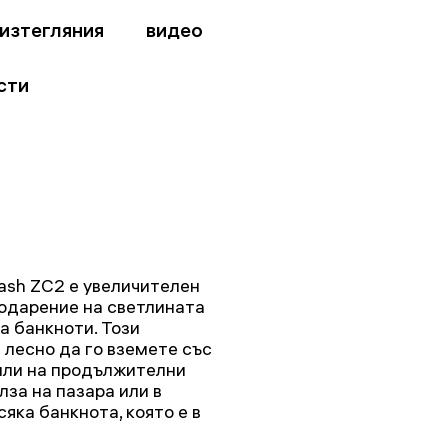
изтегляния
видео
сти
ash ZC2 е увеличителен
годарение на светлината
а банкноти. Този
 лесно да го вземете със
 или на продължителни
лза на пазара или в
яка банкнота, която е в