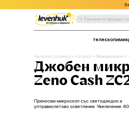
Ва
телескопи
мик
Начална страница
Каталог
Микроскопи
Джобен микр
Zeno Cash ZC
Преносим микроскоп със светодиодно и
ултравиолетово осветление. Увеличение: 60