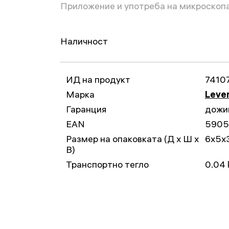
Приложение и употреба на микроскоп
Наличност
ИД на продукт
7410
Марка
Leven
Гаранция
дожи
EAN
5905
Размер на опаковката (Д x Ш x
6x5x
В)
Транспортно тегло
0.04 