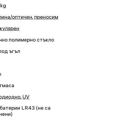
 kg
лина/оптичен
,
преносим
кулярен
чно полимерно стъкло
 под ъгъл
о
тмаса
одиодно
,
UV
. батерии LR43 (не са
чени)