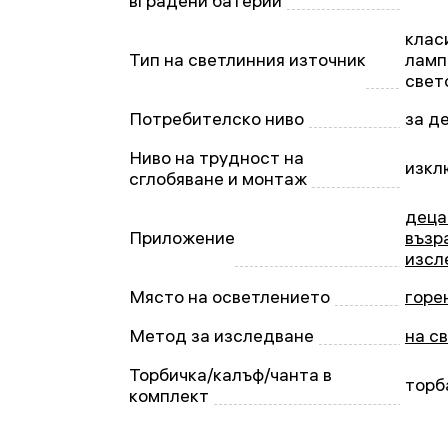
вградени батерии
клас
Тип на светлинния източник
ламп
свет
Потребителско ниво
за д
Ниво на трудност на
изкл
сглобяване и монтаж
деца
Приложение
възр
изсл
Място на осветлението
горе
Метод за изследване
на с
Торбичка/калъф/чанта в
торб
комплект