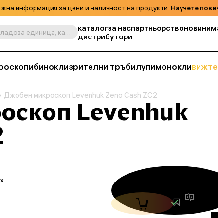
жна информация за цени и наличност на продукти.
Научете пове
каталог
за нас
партньорство
новини
м
Търсене по продукт, складова единица, категория и т.н.
дистрибутори
роскопи
бинокли
зрителни тръби
лупи
монокли
вижте
Джобен микроскоп Levenhuk Zeno Cash ZC2
оскоп Levenhuk
2
x