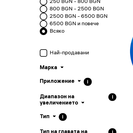
250
BGN -
800
BGN
800
BGN -
2500
BGN
2500
BGN -
6500
BGN
6500
BGN и повече
Всяко
Най-продавани
Марка
Приложение
i
Диапазон на
i
увеличението
Тип
i
Тип на главата на
i