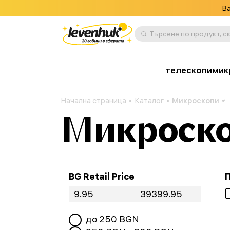
Ва
телескопи
мик
Начална страница
Каталог
Микроскопи
Микроск
BG Retail Price
до
250
BGN