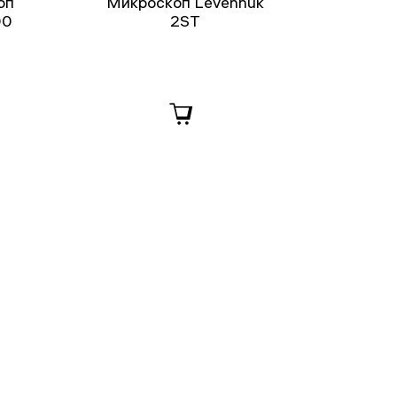
оп
Микроскоп Levenhuk
00
2ST