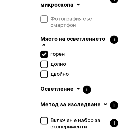
микроскопа
Фотография със
смартфон
Място на осветлението
i
горен
долно
двойно
Осветление
i
Метод за изследване
i
Включен е набор за
i
експерименти