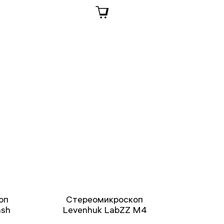
оп
Стереомикроскоп
ash
Levenhuk LabZZ M4