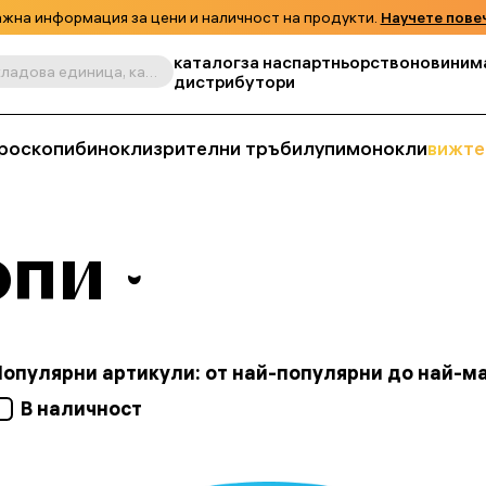
жна информация за цени и наличност на продукти.
Научете пове
каталог
за нас
партньорство
новини
м
Търсене по продукт, складова единица, категория и т.н.
дистрибутори
роскопи
бинокли
зрителни тръби
лупи
монокли
вижте
опи
Популярни артикули: от най-популярни до най-м
В наличност