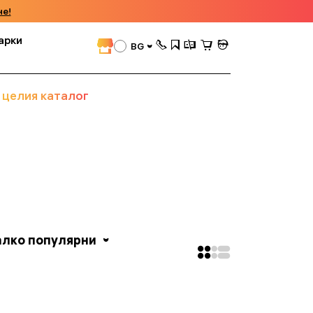
че!
арки
BG
 целия каталог
алко популярни