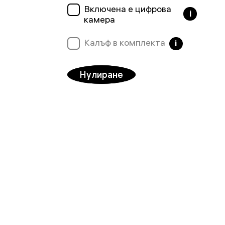
Включена е цифрова
i
камера
Калъф в комплекта
i
Нулиране