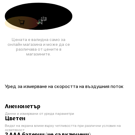
Цената е валидна само за
онлайн магазина и може да се
различава от цените в
магазините.
Уред за измерване на скоростта на въздушния поток
Анемометър
Данни и измервани от уреда параметри
Цветен
Видът на екрана влияе върху четливостта при различни условия на
осветеност
3 AAA батерии (не са включени)