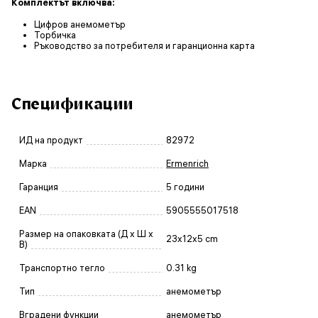
Комплектът включва:
Цифров анемометър
Торбичка
Ръководство за потребителя и гаранционна карта
Спецификации
ИД на продукт
82972
Марка
Ermenrich
Гаранция
5 години
EAN
5905555017518
Размер на опаковката (Д x Ш x
23x12x5 cm
В)
Транспортно тегло
0.31 kg
Тип
анемометър
Вградени функции
анемометър