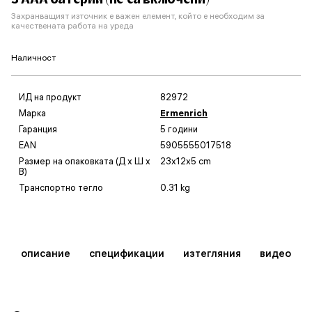
Захранващият източник е важен елемент, който е необходим за
качествената работа на уреда
Наличност
ИД на продукт
82972
Марка
Ermenrich
Гаранция
5 години
EAN
5905555017518
Размер на опаковката (Д x Ш x
23x12x5 cm
В)
Транспортно тегло
0.31 kg
описание
спецификации
изтегляния
видео