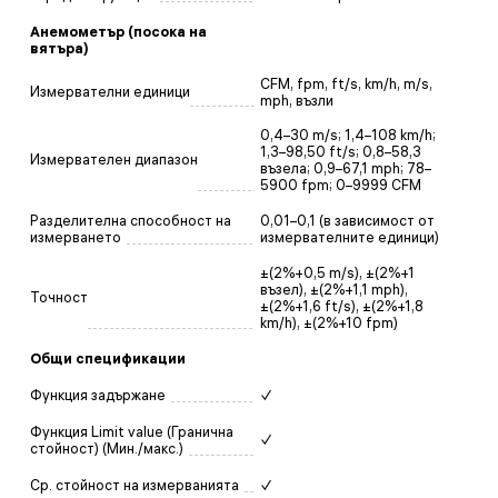
Анемометър (посока на
вятъра)
CFM, fpm, ft/s, km/h, m/s,
Измервателни единици
mph, възли
0,4–30 m/s; 1,4–108 km/h;
1,3–98,50 ft/s; 0,8–58,3
Измервателен диапазон
възела; 0,9–67,1 mph; 78–
5900 fpm; 0–9999 CFM
Разделителна способност на
0,01–0,1 (в зависимост от
измерването
измервателните единици)
±(2%+0,5 m/s), ±(2%+1
възел), ±(2%+1,1 mph),
Точност
±(2%+1,6 ft/s), ±(2%+1,8
km/h), ±(2%+10 fpm)
Общи спецификации
Функция задържане
✓
Функция Limit value (Гранична
✓
стойност) (Мин./макс.)
Ср. стойност на измерванията
✓