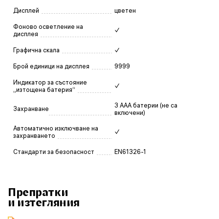
Дисплей
цветен
Фоново осветление на
✓
дисплея
Графична скала
✓
Брой единици на дисплея
9999
Индикатор за състояние
✓
„изтощена батерия“
3 AAA батерии (не са
Захранване
включени)
Автоматично изключване на
✓
захранването
Стандарти за безопасност
EN61326-1
Препратки
и изтегляния