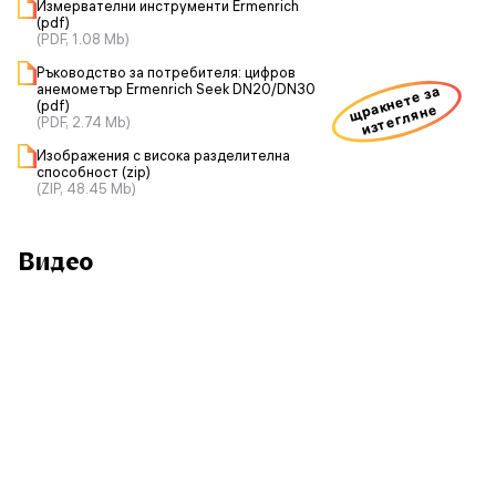
Измервателни инструменти Ermenrich
(pdf)
(PDF, 1.08 Mb)
Ръководство за потребителя: цифров
анемометър Ermenrich Seek DN20/DN30
щракнете за
(pdf)
изтегляне
(PDF, 2.74 Mb)
Изображения с висока разделителна
способност (zip)
(ZIP, 48.45 Mb)
Видео