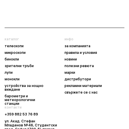
каталог
инфо
телескопи
за компанията
микроскопи
правила и условия
бинокли
новини
зрителни тръби
полезни ревюта
лупи
марки
монокли
дистрибутори
устройства за нощно
рекламни материали
виждане
свържете се с нас
барометри и
метеорологични
станции
контакти
+359 882 53 76 89
ул. Акад. Стефан
Младенов №46, Студентски