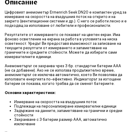
Описание
Цифровият анемометър Ermenrich Seek DN20 е компактен уред за
измерване на скоростта на въздушния поток на открито и на
закрито (вентилационни системи и др.). С него се работи лесно и е
подходящ за използване от любители и професионалисти.
Резултатите от измерването се показват на цветен екран. Има
фоново осветление на екрана за работа в условията на ниска
осветеност. Уредът Ви предоставя възможност за записване на
текущите резултати от измерването и запаметяване на
граничните и средните стойности. Можете да избирате сами
измервателните единици.
Анемометърът се захранва чрез 3 бр. стандартни батерии AAA
(не са добавени). Ако не се използва продължително време,
анемометърът се изключва автоматично, което Ви позволява да
използвате енергията по-ефективно. Индикаторът за изтощени
батерии се показва, когато трябва да се сменят батериите.
Основни характеристики:
Измерване на скоростта на въздушния поток
Подлежащи на персонализиране измервателни единици
Задържане на данните, запаметяване на гранични и средни
стойности
Захранване с 3 батерии размер ААА, автоматично
изключване