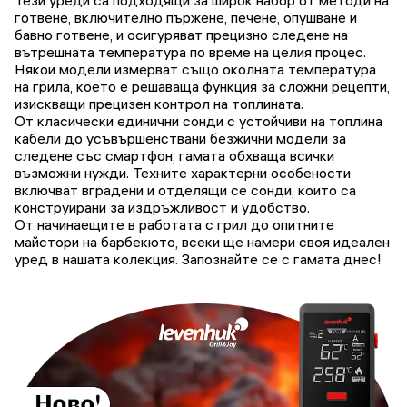
Тези уреди са подходящи за широк набор от методи на
готвене, включително пържене, печене, опушване и
бавно готвене, и осигуряват прецизно следене на
вътрешната температура по време на целия процес.
Някои модели измерват също околната температура
на грила, което е решаваща функция за сложни рецепти,
изискващи прецизен контрол на топлината.
От класически единични сонди с устойчиви на топлина
кабели до усъвършенствани безжични модели за
следене със смартфон, гамата обхваща всички
възможни нужди. Техните характерни особености
включват вградени и отделящи се сонди, които са
конструирани за издръжливост и удобство.
От начинаещите в работата с грил до опитните
майстори на барбекюто, всеки ще намери своя идеален
уред в нашата колекция. Запознайте се с гамата днес!