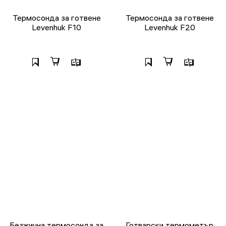
Термосонда за готвене
Термосонда за готвене
Levenhuk F10
Levenhuk F20
Безжична термосонда за
Готварски термометър