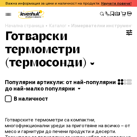
Важна информация за цени и наличност на продукти.
Научете повече!
Начална страница
Каталог
Измервателни инструменти
Готварски
термометри
(термосонди)
Популярни артикули: от най-популярни
до най-малко популярни
В наличност
Готварските термометри са компактни,
многофункционални уреди за приготвяне на всичко – от
месо и гарнитури до печени продукти и десерти.