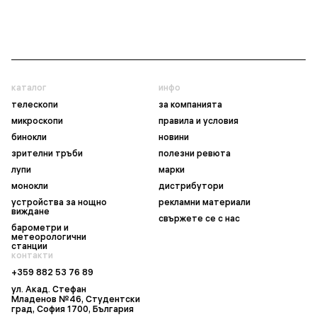
каталог
инфо
телескопи
за компанията
микроскопи
правила и условия
бинокли
новини
зрителни тръби
полезни ревюта
лупи
марки
монокли
дистрибутори
устройства за нощно
рекламни материали
виждане
свържете се с нас
барометри и
метеорологични
станции
контакти
+359 882 53 76 89
ул. Акад. Стефан
Младенов №46, Студентски
град, София 1700, България