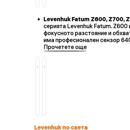
Levenhuk Fatum Z600, Z700, Z
серията Levenhuk Fatum. Z600
фокусното разстояние и обхват
има професионален сензор 640
Прочетете още
Levenhuk по света