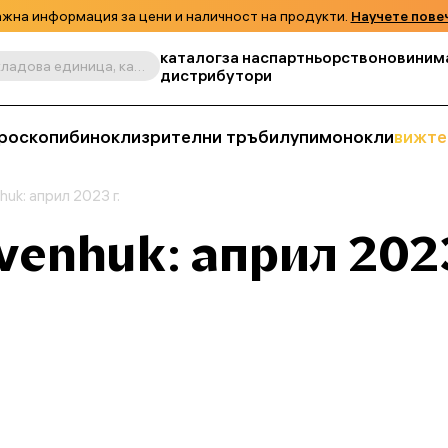
жна информация за цени и наличност на продукти.
Научете пове
каталог
за нас
партньорство
новини
м
Търсене по продукт, складова единица, категория и т.н.
дистрибутори
роскопи
бинокли
зрителни тръби
лупи
монокли
вижте
uk: април 2023 г.
venhuk: април 2023