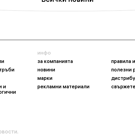
инфо
пи
за компанията
правила 
 тръби
новини
полезни 
марки
дистриб
и и
рекламни материали
свържете
огични
овости.