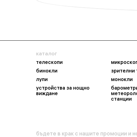
каталог
телескопи
микроско
бинокли
зрителни
лупи
монокли
устройства за нощно
барометр
виждане
метеорол
станции
бъдете в крак с нашите промоции и н