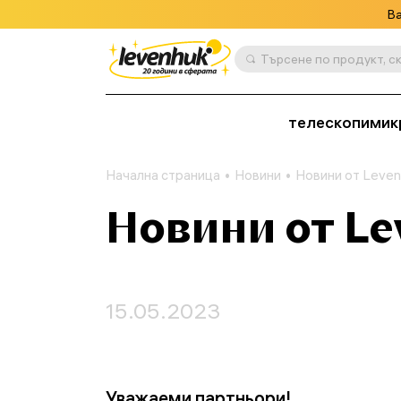
Ва
телескопи
мик
Начална страница
Новини
Новини от Levenh
Новини от Le
15.05.2023
Уважаеми партньори!