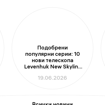
Подобрени
популярни серии: 10
нови телескопа
Levenhuk New Skyline
PLUS и New Skyline
19.06.2026
PRO
Всички новини