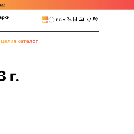
че!
арки
BG
 целия каталог
 г.