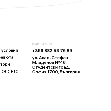
контакти
и условия
+359 882 53 76 89
ревюта
ул. Акад. Стефан
Младенов №46,
утори
Студентски град,
 се с нас
София 1700, България