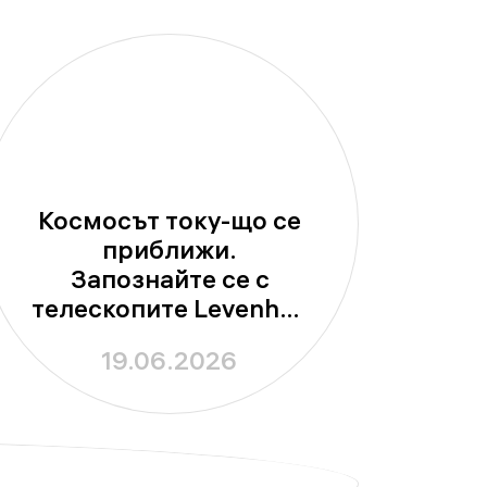
Космосът току-що се
приближи.
Запознайте се с
телескопите Levenhuk
New Skyline!
19.06.2026