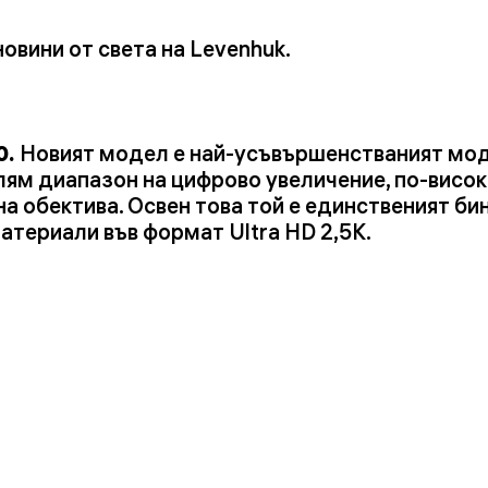
вини от света на Levenhuk.
0.
Новият модел е най-усъвършенстваният модел
лям диапазон на цифрово увеличение, по-висо
а обектива. Освен това той е единственият би
атериали във формат Ultra HD 2,5K.