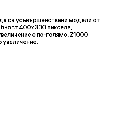
да са усъвършенствани модели от
обност 400x300 пиксела,
увеличение е по-голямо. Z1000
 увеличение.