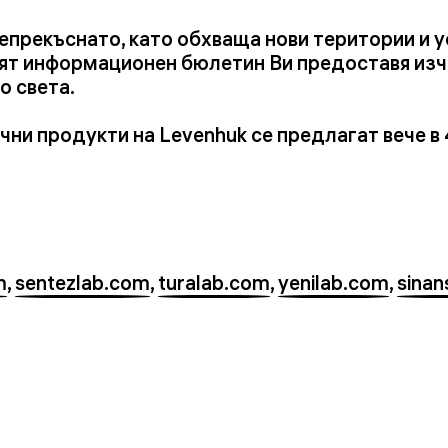
непрекъснато, като обхваща нови територии и 
ият информационен бюлетин Ви предоставя изч
о света.
ни продукти на Levenhuk се предлагат вече в 
m
,
sentezlab.com
,
turalab.com
,
yenilab.com
,
sina