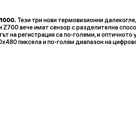
1000.
Тези три нови термовизионни далекогле
 и Z700 вече имат сензор с разделителна спос
ът на регистрация са по-големи, и оптичното 
x480 пиксела и по-голям диапазон на цифрово