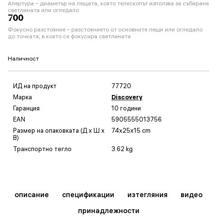
Апертура – диаметър на лещата, която телескопът използва за събиране
светлината или огледало
700
Фокусно разстояние – разстоянието от основните лещи или огледало
до точката, в която се фокусира светлината
Наличност
ИД на продукт
77720
Марка
Discovery
Гаранция
10 години
EAN
5905555013756
Размер на опаковката (Д x Ш x
74x25x15 cm
В)
Транспортно тегло
3.62 kg
описание
спецификации
изтегляния
видео
принадлежности