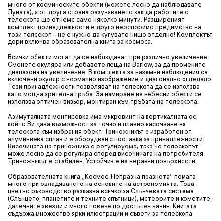
много от космическите обекти (можете лесно да наблюдавате
Луната), а от друга страна разучаването как да работите с
телескопа ще отнеме само няколко минути. Разширеният
комплект принадлежности е друго неоспоримо предимство на
този телескоп – не е нужно да купувате нищо отделно! Комплектът
дори включва образователна книга за космоса.
Всички обекти могат да се наблюдават при различно увеличение.
Сменете окуляра или добавете леща на Barlow, за да промените
диапазона на увеличение. В комплекта за наземни наблюдения са
включени окуляр с нормално изображение и диагонално огледало.
Тези принадлежности позволяват на телескопа да се използва
като мощна зрителна тръба. За намиране на небесни обекти се
използва оптичен визьор, монтиран към тръбата на телескопа.
Азимуталната монтировка има микровинт на вертикалната ос,
който Ви дава възможност за точно и плавно насочване на
телескопа към избрания обект. Триножникът е изработен от
алуминиева сплав и е оборудван с поставка за принадлежности.
Височината на триножника е регулируема, така че телескопът
може лесно да се регулира според височината на потребителя.
Триножникът е стабилен. Устойчив е на неравни повърхности.
Образователната книга „Космос. Непразна празнота“ помага
много при овладяването на основите на астрономията. Това
цветно ръководство разказва всичко за Слънчевата система
(Слънцето, планетите и техните спътници), метеорите и кометите,
далечните звезди и много повече по достъпен начин. Книгата
съдържа множество ярки илюстрации и съвети за телескопа.