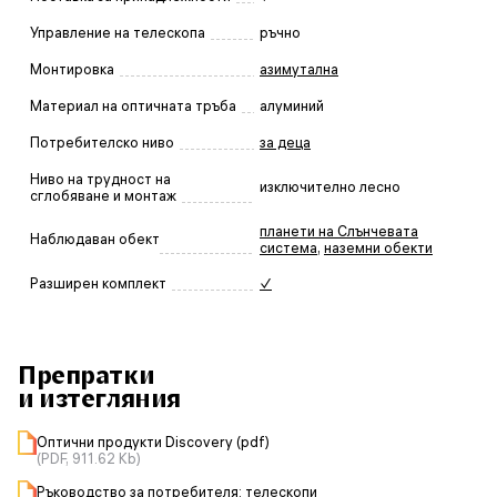
Управление на телескопа
ръчно
Монтировка
азимутална
Материал на оптичната тръба
алуминий
Потребителско ниво
за деца
Ниво на трудност на
изключително лесно
сглобяване и монтаж
планети на Слънчевата
Наблюдаван обект
система
,
наземни обекти
Разширен комплект
✓
Препратки
и изтегляния
Оптични продукти Discovery (pdf)
(PDF, 911.62 Kb)
Ръководство за потребителя: телескопи