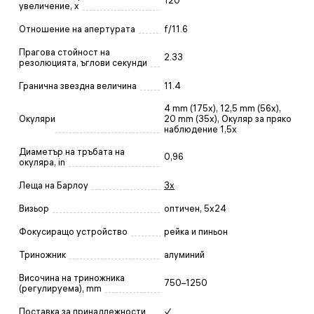
120
увеличение, x
Отношение на апертурата
f/11.6
Прагова стойност на
2.33
резолюцията, ъглови секунди
Гранична звездна величина
11.4
4 mm (175x), 12,5 mm (56x),
Окуляри
20 mm (35x), Окуляр за пряко
наблюдение 1,5x
Диаметър на тръбата на
0,96
окуляра, in
Леща на Барлоу
3x
Визьор
оптичен, 5x24
Фокусиращо устройство
рейка и пиньон
Триножник
алуминий
Височина на триножника
750–1250
(регулируема), mm
Поставка за принадлежности
✓