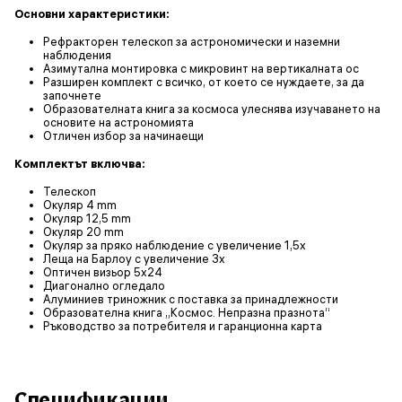
Основни характеристики:
Рефракторен телескоп за астрономически и наземни
наблюдения
Азимутална монтировка с микровинт на вертикалната ос
Разширен комплект с всичко, от което се нуждаете, за да
започнете
Образователната книга за космоса улеснява изучаването на
основите на астрономията
Отличен избор за начинаещи
Комплектът включва:
Телескоп
Окуляр 4 mm
Окуляр 12,5 mm
Окуляр 20 mm
Окуляр за пряко наблюдение с увеличение 1,5х
Леща на Барлоу с увеличение 3x
Оптичен визьор 5x24
Диагонално огледало
Алуминиев триножник с поставка за принадлежности
Образователна книга „Космос. Непразна празнота“
Ръководство за потребителя и гаранционна карта
Спецификации