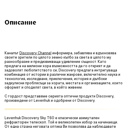
Описание
Каналът
Discovery Channel
информира, забавлява и вдъхновява
своите зрители по цялото земно кълбо за света в цялото му
разнообразие и предизвикваща удивление същност. Като
предлага на милиони хора възможността да го открият и да
задоволят любопитството си, Discovery предлага интригуваща
комбинация от истории в различни жанрове, включително наука и
технология, изследване, приключения, история и дълбоки
задкулисни проблясъци за хората, местата и организациите, които
оформят и споделят света, в който живеем.
С гордост представяме серията оптични продукти Discovery,
произведени от Levenhuk и одобрени от Discovery.
Levenhuk Discovery Sky T60 е класически азимутален
рефракторен телескоп. Той е великолепен избор за начинаещи.
От една страна неговата оптика Ви позволява да наблюдавате