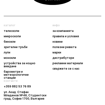
каталог
инфо
телескопи
за компанията
микроскопи
правила и условия
бинокли
новини
зрителни тръби
полезни ревюта
лупи
марки
монокли
дистрибутори
устройства за нощно
рекламни материали
виждане
свържете се с нас
барометри и
метеорологични
станции
контакти
+359 882 53 76 89
ул. Акад. Стефан
Младенов №46, Студентски
град, София 1700, България