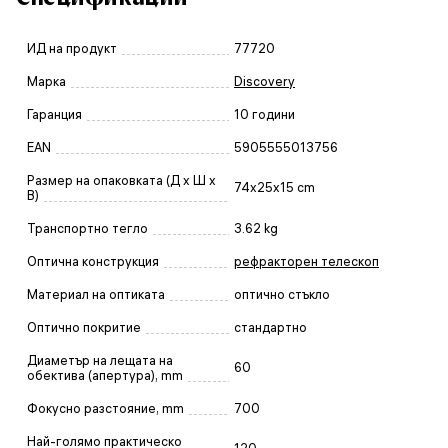
ИД на продукт
77720
Марка
Discovery
Гаранция
10 години
EAN
5905555013756
Размер на опаковката (Д x Ш x
74x25x15 cm
В)
Транспортно тегло
3.62 kg
Оптична конструкция
рефракторен телескоп
Материал на оптиката
оптично стъкло
Оптично покритие
стандартно
Диаметър на лещата на
60
обектива (апертура), mm
Фокусно разстояние, mm
700
Най-голямо практическо