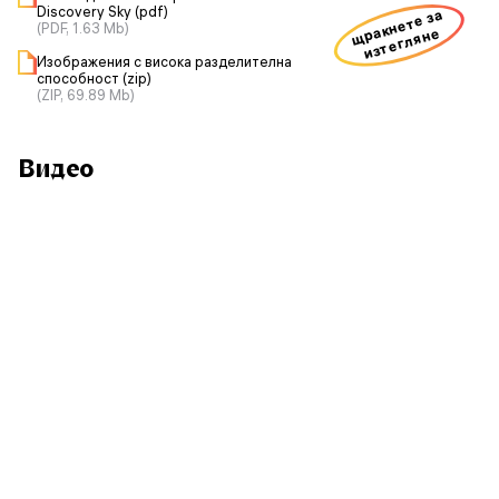
Discovery Sky (pdf)
щракнете за
(PDF, 1.63 Mb)
изтегляне
Изображения с висока разделителна
способност (zip)
(ZIP, 69.89 Mb)
Видео