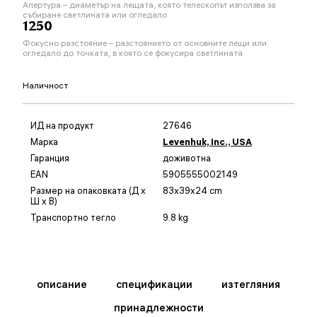
Апертура – диаметър на лещата, която телескопът използва за
събиране светлината или огледало
1250
Фокусно разстояние – разстоянието от основните лещи или
огледало до точката, в която се фокусира светлината
Наличност
ИД на продукт
27646
Марка
Levenhuk, Inc., USA
Гаранция
доживотна
EAN
5905555002149
Размер на опаковката (Д x
83x39x24 cm
Ш x В)
Транспортно тегло
9.8 kg
описание
спецификации
изтегляния
принадлежности