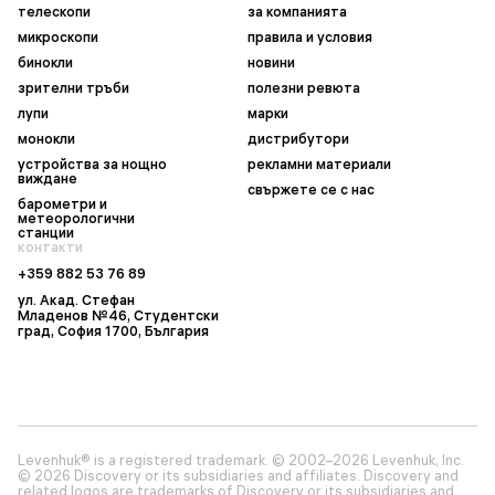
телескопи
за компанията
микроскопи
правила и условия
бинокли
новини
зрителни тръби
полезни ревюта
лупи
марки
монокли
дистрибутори
устройства за нощно
рекламни материали
виждане
свържете се с нас
барометри и
метеорологични
станции
контакти
+359 882 53 76 89
ул. Акад. Стефан
Младенов №46, Студентски
град, София 1700, България
Levenhuk® is a registered trademark. © 2002–2026 Levenhuk, Inc.
© 2026 Discovery or its subsidiaries and affiliates. Discovery and
related logos are trademarks of Discovery or its subsidiaries and