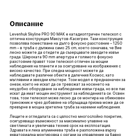
Описание
Levenhuk Skyline PRO 90 MAK е катадиоптричен телескоп с
оптична конструкция Максутов-Касегрен. Тази конструкция
позволява поместване на дълго фокусно разстояние – 1250
mm – в тръба с дължина само 25 cm, което означава, че Вие
лесно можете да отидете да съзерцавате звездите извън
града. Широката 90 mm апертура и голямото фокусно
разстояние правят този телескоп отличен за мощни
наблюдения на планети и за осигуряване на изображения с
високо качество. При следна мощност можете да
наблюдавате различни обекти в далечния Космос, като
мъглявини и звездни клъстери. Този модел е предназначен за
онези, които не искат да се тревожат за носенето на
неудобно оборудване за наблюдения извън града, но все пак
искат да имат мощен инструмент за наблюденията си. Освен
това, този телескоп може лесно да се монтира на обикновен
триножник и чрез добавяне на обръщаща призма може да се
превърне в мощна зрителна тръба за наземни наблюдения.
Лещите и огледалата са с цялостно многослойно покритие,
осигуряващо възможност за максимално улавяне на
светлината и увеличава техния срок на експлоатация.
Здравата и лека алуминиева тръба е разположена върху
екваториална монтировка с органи за управление за бавно