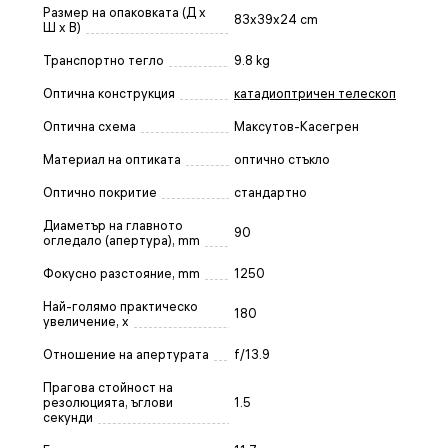
Размер на опаковката (Д x
83x39x24 cm
Ш x В)
Транспортно тегло
9.8 kg
Оптична конструкция
катадиоптричен телескоп
Оптична схема
Максутов-Касегрен
Материал на оптиката
оптично стъкло
Оптично покритие
стандартно
Диаметър на главното
90
огледало (апертура), mm
Фокусно разстояние, mm
1250
Най-голямо практическо
180
увеличение, x
Отношение на апертурата
f/13.9
Прагова стойност на
резолюцията, ъглови
1.5
секунди