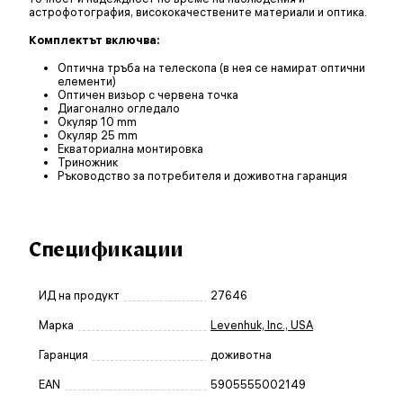
астрофотография, висококачествените материали и оптика.
Комплектът включва:
Оптична тръба на телескопа (в нея се намират оптични
елементи)
Оптичен визьор с червена точка
Диагонално огледало
Окуляр 10 mm
Окуляр 25 mm
Екваториална монтировка
Триножник
Ръководство за потребителя и доживотна гаранция
Спецификации
ИД на продукт
27646
Марка
Levenhuk, Inc., USA
Гаранция
доживотна
EAN
5905555002149