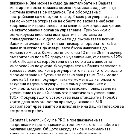
движение. Вие можете също да инсталирате на Вашата
монтировка екваториална компютъризирана задвижваща
система (купуват се отделно). Тя е оборудвана с
настройващи кръгове, които след бързо регулиране дават
възможност за откриване на обекти по техните небесни
координати и проследяване на същите само чрез завъртане
на екваториалния орган за управление. Триножникът с
регулируема височина има практична поставка за
принадлежности, където можете да съхранявате всички
Ваши инструменти. Оптичният визьор с червена точка Ви
дава възможност да извършвате бърза навигация до
желаното място. Комплектът включва 10 mm и 25 mm окуляр
със зрително поле 52 градуса и увеличение, съответно 125x
и 50x. Лещите са изработени от стъкло и са с цялостно
многослойно покритие. Фокусирането на Вашия телескоп е
толкова лесно, колкото регулирането на главното огледало
с преместване на бутона за плавно завъртане. Този модел
приема 31,75 mm окуляри; така че можете да използвате
закупени отделно окуляри, а не само доставените с
комплекта, като по този начин е възможно повишаване на
увеличението до най-голямото практическо увеличение
180x. Фокусиращото устройство има стандартна Т-резба,
която дава възможност за присъединяване на SLR
фотоапарат чрез адаптер и използване на Вашия телескоп за
астрофотография.
Серията Levenhuk Skyline PRO е предназначена за
напреднали и претенциозни астрономи и включва набор от
различни модели. Общото между тях са максималната
точност и надеждност по време на наблюдения и