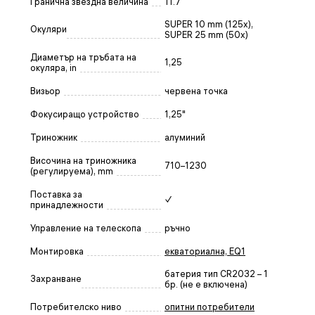
Гранична звездна величина
11.7
SUPER 10 mm (125x),
Окуляри
SUPER 25 mm (50x)
Диаметър на тръбата на
1,25
окуляра, in
Визьор
червена точка
Фокусиращо устройство
1,25"
Триножник
алуминий
Височина на триножника
710–1230
(регулируема), mm
Поставка за
✓
принадлежности
Управление на телескопа
ръчно
Монтировка
екваториална, EQ1
батерия тип CR2032 – 1
Захранване
бр. (не е включена)
Потребителско ниво
опитни потребители