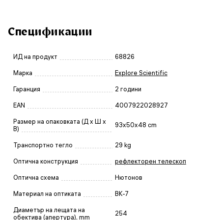
Спецификации
ИД на продукт
68826
Марка
Explore Scientific
Гаранция
2 години
EAN
4007922028927
Размер на опаковката (Д x Ш x
93x50x48 cm
В)
Транспортно тегло
29 kg
Оптична конструкция
рефлекторен телескоп
Оптична схема
Нютонов
Материал на оптиката
BK-7
Диаметър на лещата на
254
обектива (апертура), mm