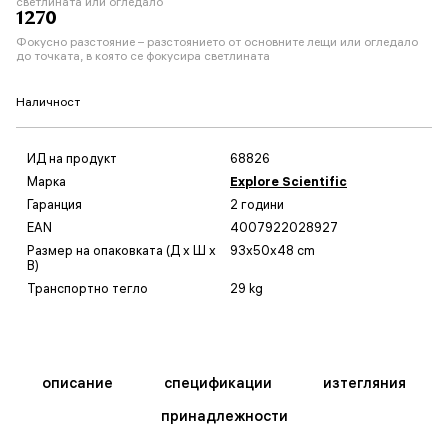
светлината или огледало
1270
Фокусно разстояние – разстоянието от основните лещи или огледало
до точката, в която се фокусира светлината
Наличност
ИД на продукт
68826
Марка
Explore Scientific
Гаранция
2 години
EAN
4007922028927
Размер на опаковката (Д x Ш x
93x50x48 cm
В)
Транспортно тегло
29 kg
описание
спецификации
изтегляния
принадлежности