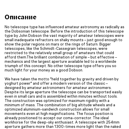
Описание
No telescope type has influenced amateur astronomy as radically as
the Dobsonian telescope. Before the introduction of this telescope
type by John Dobson the vast majority of amateur telescopes were
small inadequate refractors on shaky mounts – just good enough to
show the polar regions on mars or the rings of Saturn. Bigger
telescopes, like the Schmidt-Cassegrain telescopes, were
restricted to the relatively small group of amateurs that could
afford them.The brilliant combination of simple – but effective –
mechanics and the largest aperture available led to a worldwide
triumph of this concept. No other telescope type offers you so
much light for your money as a good Dobson.
We have taken the motto "held together by gravity and driven by
yoghurt power" and offer a modern version of the classic –
designed by amateur astronomers for amateur astronomers.
Despite its large aperture the telescope can be transported easily
even in small cars and is assembled within minutes without tools.
The construction was optimized for maximum rigidity with a
minimum of mass. The combination of big altitude wheels and a
optimized aluminium-sandwich construction allows for small
movements even at high magnifications. The focus position is
already positioned to accept our coma-corrector. The ideal
workhorse for the deep-sky enthusiast. A telescope with 254mm
aperture gathers more than 1300-times more light than the naked