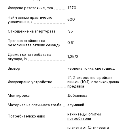
Фокусно разстояние, mm
1270
Най-голямо практическо
500
увеличение, x
Отношение на апертурата
f/5
Прагова стойност на
0.51
резолюцията, ъглови секунди
Диаметър на тръбата на
1,25/2
окуляра, in
Визьор
червена точка, светодиод
2", 2-скоростно с рейка и
Фокусиращо устройство
пиньон (10:1), с хеликоидална
предавка
Монтировка
Добсънова
Материал на оптичната тръба
алуминий
начинаещи
,
опитни
Потребителско ниво
потребители
планети от Слънчевата