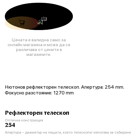
Цената е валидна само за
онлайн магазина и може да се
различава от цените в
магазините.
Нютонов рефлекторен телескоп. Апертура: 254 mm.
Фокусно разстояние: 1270 mm
Рефлекторен телескоп
Оптична конструкция
254
Апертура – диаметър на лещата, която телескопът използва за събиране