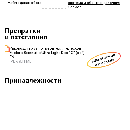
Наблюдаван обект
система и обекти в далечния
Космос
Препратки
и изтегляния
Ръководство за потребителя: телескоп
Explore Scientific Ultra Light Dob 10" (pdf)
щракнете за
EN
изтегляне
(PDF, 9.11 Mb)
Принадлежности