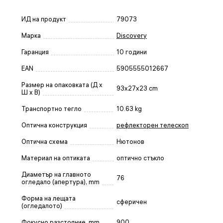
ИД на продукт
79073
Марка
Discovery
Гаранция
10 години
EAN
5905555012667
Размер на опаковката (Д x
93x27x23 cm
Ш x В)
Транспортно тегло
10.63 kg
Оптична конструкция
рефлекторен телескоп
Оптична схема
Нютонов
Материал на оптиката
оптично стъкло
Диаметър на главното
76
огледало (апертура), mm
Форма на лещата
сферичен
(огледалото)
Фокусно разстояние, mm
900