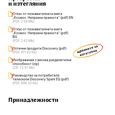
и изтегляния
Откъс от познавателната книга
„Космос. Непразна празнота“ (pdf) EN
(PDF, 2.58 Mb)
Откъс от познавателната книга
„Космос. Непразна празнота“ (pdf)
BG
(PDF, 2.62 Mb)
щракнете за
Оптични продукти Discovery (pdf)
изтегляне
(PDF, 911.62 Kb)
Изображения с висока разделителна
способност (zip)
(ZIP, 72.91 Mb)
Ръководство за потребителя:
телескопи Discovery Spark EQ (pdf)
(PDF, 996.32 Kb)
Принадлежности