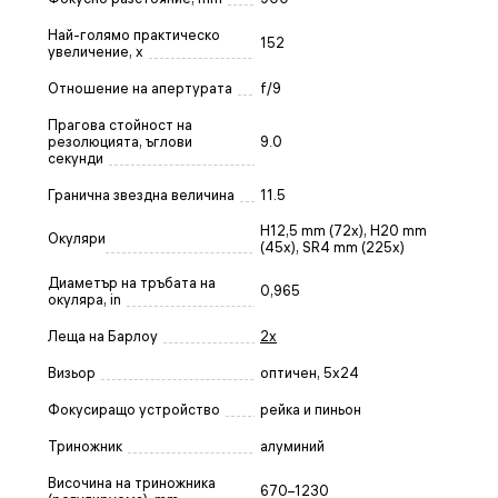
Най-голямо практическо
152
увеличение, x
Отношение на апертурата
f/9
Прагова стойност на
резолюцията, ъглови
9.0
секунди
Гранична звездна величина
11.5
H12,5 mm (72х), H20 mm
Окуляри
(45x), SR4 mm (225х)
Диаметър на тръбата на
0,965
окуляра, in
Леща на Барлоу
2x
Визьор
оптичен, 5x24
Фокусиращо устройство
рейка и пиньон
Триножник
алуминий
Височина на триножника
670–1230