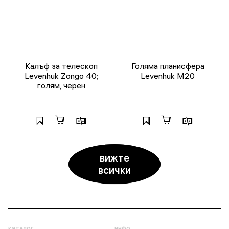
Калъф за телескоп
Голяма планисфера
Levenhuk Zongo 40;
Levenhuk M20
голям, черен
вижте
всички
каталог
инфо