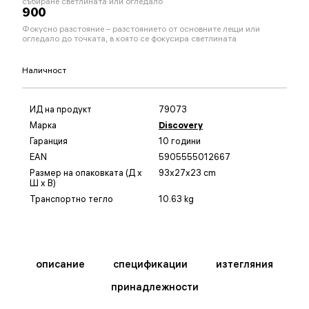
събиране светлината или огледало
900
Фокусно разстояние – разстоянието от основните лещи или
огледало до точката, в която се фокусира светлината
Наличност
ИД на продукт
79073
Марка
Discovery
Гаранция
10 години
EAN
5905555012667
Размер на опаковката (Д x
93x27x23 cm
Ш x В)
Транспортно тегло
10.63 kg
описание
спецификации
изтегляния
принадлежности