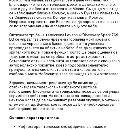
Космос: мъглявини, звездни купове и далечни галактики.
Благодарение на този телескоп можете да видите много от
тези и други обекти от каталога на Месие. Също ще могат да
се наблюдават близкия Космос, а именно Луната и планетите
от Слънчевата система. Колоритната книга „Космос.
Непразната празнота“ ще Ви помогне да опресните знанията
си по астрономия и да изследвате нощното небе.
Оптичната тръба на телескопа Levenhuk Discovery Spark 769
EQ се управлява ръчно чрез екваториална монтировка с
органи за управление с бавно движение. Тя улеснява
проследяването на обекти в небето, без да ги изпуска от
зрителното поле. Това е функция, която ще бъде оценена от
тези, които искат да се пробват в астрофотографията.
Стъклените оптични елементи на телескопа са със специално
антирефлексно покритие, което подобрява значително
пропускането на светлината, а оттам и качеството на
изображенията. Небесните тела се виждат ясно и отчетливо.
Здравият алуминиев триножник ще Ви помогне да
стабилизирате телескопа на избраното място за
наблюдение. Височината на триножника може да се регулира
спрямо потребителя. На поставката за принадлежности в
центъра могат да се съхраняват резервни окуляри, монтажни
елементи и др. Всичко, което може да Ви е необходимо за
наблюдение, вече е включено.
Основни характеристики:
Рефлекторен телескоп със сферично огледало и