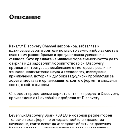
Описание
Каналът
Discovery Channel
информира, забавлява и
вдъхновява своите зрители по цялото земно кълбо за света в
цялото му разнообразие и предизвикваща удивление
същност. Като предлага на милиони хора възможността да го
открият и да задоволят любопитството си, Discovery
предлага интригуваща комбинация от истории в различни
жанрове, включително наука и технология, изследване,
приключения, история и дълбоки задкулисни проблясъци за
хората, местата и организациите, които оформят и споделят
света, в който живеем.
С гордост представяме серията оптични продукти Discovery,
произведени от Levenhuk и одобрени от Discovery.
Levenhuk Discovery Spark 769 EQ е нютонов рефлекторен
телескоп със сферично огледало, който е идеален за
начинаещи, които искат да изследват обекти от далечния