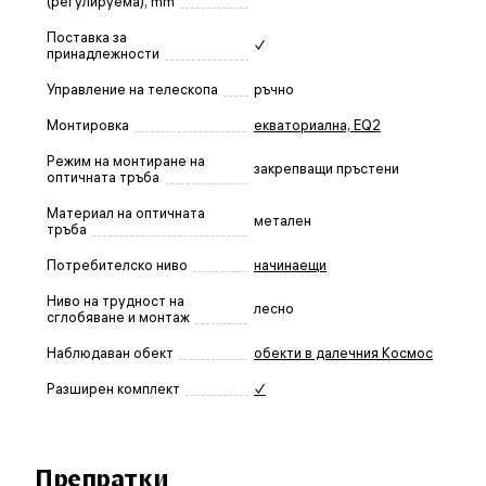
(регулируема), mm
Поставка за
✓
принадлежности
Управление на телескопа
ръчно
Монтировка
екваториална, EQ2
Режим на монтиране на
закрепващи пръстени
оптичната тръба
Материал на оптичната
метален
тръба
Потребителско ниво
начинаещи
Ниво на трудност на
лесно
сглобяване и монтаж
Наблюдаван обект
обекти в далечния Космос
Разширен комплект
✓
Препратки