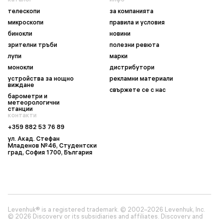
телескопи
за компанията
микроскопи
правила и условия
бинокли
новини
зрителни тръби
полезни ревюта
лупи
марки
монокли
дистрибутори
устройства за нощно
рекламни материали
виждане
свържете се с нас
барометри и
метеорологични
станции
контакти
+359 882 53 76 89
ул. Акад. Стефан
Младенов №46, Студентски
град, София 1700, България
Levenhuk® is a registered trademark. © 2002–2026 Levenhuk, Inc.
© 2026 Discovery or its subsidiaries and affiliates. Discovery and