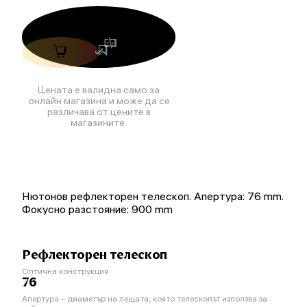
Цената е валидна само за
онлайн магазина и може да се
различава от цените в
магазините.
Нютонов рефлекторен телескоп. Апертура: 76 mm.
Фокусно разстояние: 900 mm
Рефлекторен телескоп
Оптична конструкция
76
Апертура – диаметър на лещата, която телескопът използва за