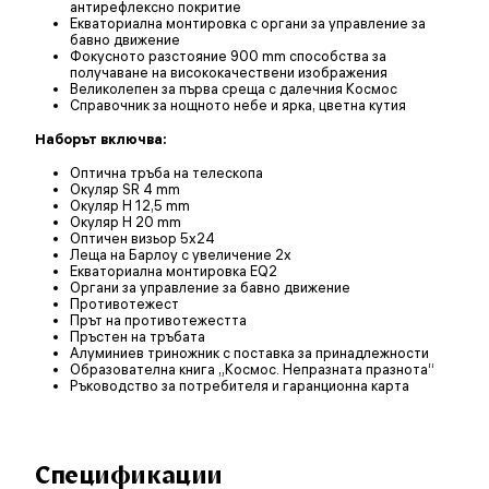
антирефлексно покритие
Екваториална монтировка с органи за управление за
бавно движение
Фокусното разстояние 900 mm способства за
получаване на висококачествени изображения
Великолепен за първа среща с далечния Космос
Справочник за нощното небе и ярка, цветна кутия
Наборът включва:
Оптична тръба на телескопа
Окуляр SR 4 mm
Окуляр H 12,5 mm
Окуляр H 20 mm
Оптичен визьор 5x24
Леща на Барлоу с увеличение 2x
Екваториална монтировка EQ2
Органи за управление за бавно движение
Противотежест
Прът на противотежестта
Пръстен на тръбата
Алуминиев триножник с поставка за принадлежности
Образователна книга „Космос. Непразната празнота“
Ръководство за потребителя и гаранционна карта
Спецификации