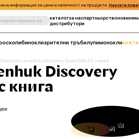
жна информация за цени и наличност на продукти.
Научете пове
каталог
за нас
партньорство
новини
м
Търсене по продукт, складова единица, категория и т.н.
дистрибутори
роскопи
бинокли
зрителни тръби
лупи
монокли
вижте
Телескоп Levenhuk Discovery Spark 506 AZ с книга
enhuk Discovery
с книга
ура: