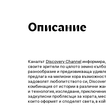
Описание
Каналът
Discovery Channel
информира, 
своите зрители по цялото земно кълбо
разнообразие и предизвикваща удивле
предлага на милиони хора възможностт
задоволят любопитството си, Discove
комбинация от истории в различни жа
и технология, изследване, приключени
задкулисни проблясъци за хората, мес
които оформят и споделят света, в ко