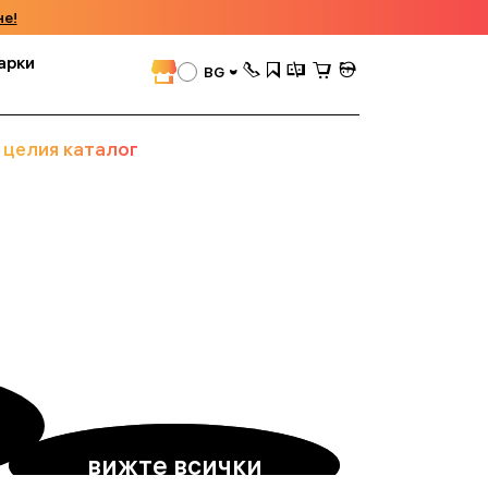
че!
арки
BG
 целия каталог
вижте всички