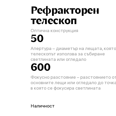
Рефракторен
телескоп
Оптична конструкция
50
Апертура – диаметър на лещата, коят
телескопът използва за събиране
светлината или огледало
600
Фокусно разстояние – разстоянието о
основните лещи или огледало до точка
в която се фокусира светлината
Наличност