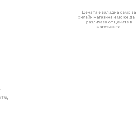
Цената е валидна само за
онлайн магазина и може да 
различава от цените в
магазините.
о
т
та,