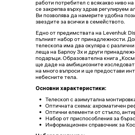
работи потребител с всякакво ниво н
се закрепва върху здрав регулируем а
Ви позволява да намерите удобна поз
звездите за всички в семейството.
Едно от предимствата на Levenhuk Dis
пълният набор от принадлежности. Д
телескопа има два окуляра с различни
леща на Барлоу 3х и други принадлежн
подаръци. Образователна книга „Косм
ще даде на амбициозните изследоват
на много въпроси и ще предостави ин
небесните тела.
Основни характеристики:
Телескоп с азимутална монтировка
Оптичната схема: ахроматичен ре
Оптични елементи от стъкло, ант
Набор от приспособления за бърз
Информационен справочник за Ко