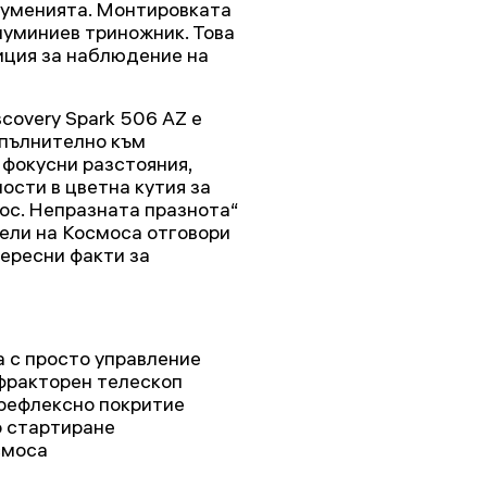
а уменията. Монтировката
луминиев триножник. Това
иция за наблюдение на
covery Spark 506 AZ е
опълнително към
 фокусни разстояния,
ости в цветна кутия за
ос. Непразната празнота“
ели на Космоса отговори
тересни факти за
 с просто управление
фракторен телескоп
ирефлексно покритие
о стартиране
смоса