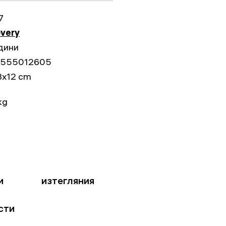
7
overy
дини
555012605
3x12 cm
kg
и
изтегляния
сти