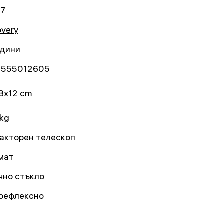
67
overy
одини
5555012605
3x12 cm
 kg
акторен телескоп
мат
чно стъкло
рефлексно