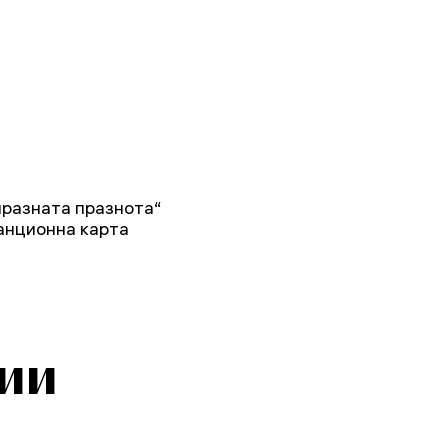
празната празнота“
анционна карта
ии