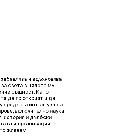
забавлява и вдъхновява
 за света в цялото му
ние същност. Като
а да го открият и да
ry предлага интригуваща
нрове, включително наука
я, история и дълбоки
тата и организациите,
йто живеем.