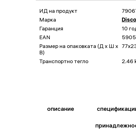
ИД на продукт
7906
Марка
Disc
Гаранция
10 го
EAN
5905
Размер на опаковката (Д x Ш x
77x2
В)
Транспортно тегло
2.46 
описание
спецификаци
принадлежно