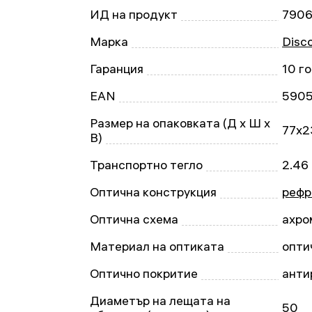
ИД на продукт
790
Марка
Disc
Гаранция
10 г
EAN
590
Размер на опаковката (Д x Ш x
77x2
В)
Транспортно тегло
2.46
Оптична конструкция
рефр
Оптична схема
ахро
Материал на оптиката
опти
Оптично покритие
анти
Диаметър на лещата на
50