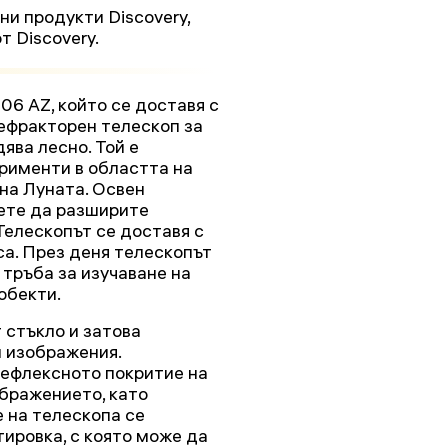
и продукти Discovery,
т Discovery.
06 AZ, който се доставя с
рефракторен телескоп за
дява лесно. Той е
рименти в областта на
на Луната. Освен
ете да разширите
Телескопът се доставя с
са. През деня телескопът
 тръба за изучаване на
обекти.
 стъкло и затова
и изображения.
рефлексното покритие на
бражението, като
 на телескопа се
ировка, с която може да