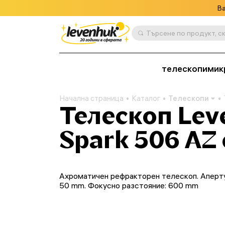
Ва
телескопи
мик
Начална страница
Каталог
Телескопи
Телескоп Lev
Spark 506 AZ 
Ахроматичен рефракторен телескоп. Аперт
50 mm. Фокусно разстояние: 600 mm