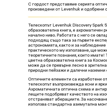
С гордост представяме серията оптичн
произведени от Levenhuk и одобрени о
Телескопът Levenhuk Discovery Spark 5
образователна книга, е ахроматичен 
начално ниво. Работата с него се овла
подходящ също така за първите експе
астрономията, както и за наблюдение 
практическото му използване, ще мож
теоретичните познания, които имате! 
цветна образователна книга за Космо
може да се превърне лесно в зрителна
природни пейзажи и далечни наземни 
Оптичните елементи са изработени от
телескопът възпроизвежда ясни и ярк
Ахроматичната оптична схема и анти
лещите подобряват качеството на изо
отстраняват аберациите. За насочване
използва стандартна азимутална монт