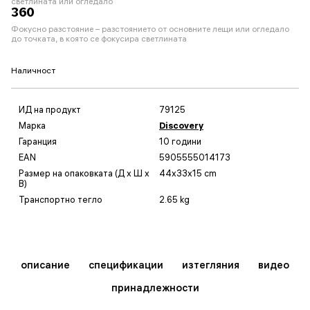
светлината или огледало
360
Фокусно разстояние – разстоянието от основните лещи или огледало
до точката, в която се фокусира светлината
Наличност
ИД на продукт
79125
Марка
Discovery
Гаранция
10 години
EAN
5905555014173
Размер на опаковката (Д x Ш x
44x33x15 cm
В)
Транспортно тегло
2.65 kg
описание
спецификации
изтегляния
видео
принадлежности