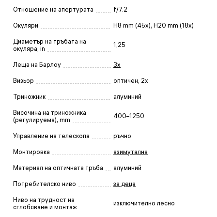
Отношение на апертурата
f/7.2
Окуляри
H8 mm (45x), H20 mm (18x)
Диаметър на тръбата на
1,25
окуляра, in
Леща на Барлоу
3x
Визьор
оптичен, 2x
Триножник
алуминий
Височина на триножника
400–1250
(регулируема), mm
Управление на телескопа
ръчно
Монтировка
азимутална
Материал на оптичната тръба
алуминий
Потребителско ниво
за деца
Ниво на трудност на
изключително лесно
сглобяване и монтаж