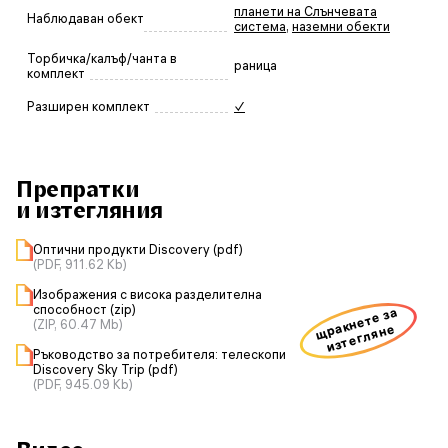
планети на Слънчевата
Наблюдаван обект
система
,
наземни обекти
Торбичка/калъф/чанта в
раница
комплект
Разширен комплект
✓
Препратки
и изтегляния
Оптични продукти Discovery (pdf)
(PDF, 911.62 Kb)
Изображения с висока разделителна
способност (zip)
щракнете за
(ZIP, 60.47 Mb)
изтегляне
Ръководство за потребителя: телескопи
Discovery Sky Trip (pdf)
(PDF, 945.09 Kb)