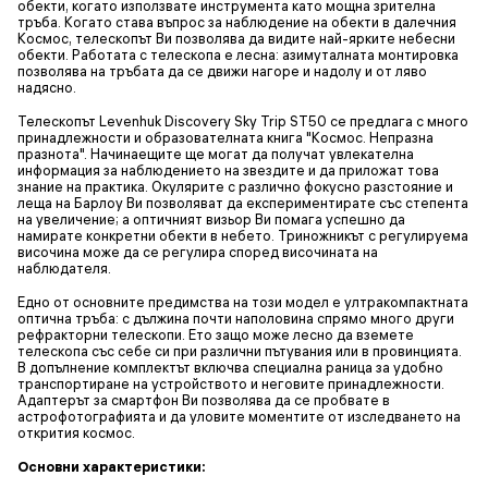
обекти, когато използвате инструмента като мощна зрителна
тръба. Когато става въпрос за наблюдение на обекти в далечния
Космос, телескопът Ви позволява да видите най-ярките небесни
обекти. Работата с телескопа е лесна: азимуталната монтировка
позволява на тръбата да се движи нагоре и надолу и от ляво
надясно.
Телескопът Levenhuk Discovery Sky Trip ST50 се предлага с много
принадлежности и образователната книга "Космос. Непразна
празнота". Начинаещите ще могат да получат увлекателна
информация за наблюдението на звездите и да приложат това
знание на практика. Окулярите с различно фокусно разстояние и
леща на Барлоу Ви позволяват да експериментирате със степента
на увеличение; а оптичният визьор Ви помага успешно да
намирате конкретни обекти в небето. Триножникът с регулируема
височина може да се регулира според височината на
наблюдателя.
Едно от основните предимства на този модел е ултракомпактната
оптична тръба: с дължина почти наполовина спрямо много други
рефракторни телескопи. Ето защо може лесно да вземете
телескопа със себе си при различни пътувания или в провинцията.
В допълнение комплектът включва специална раница за удобно
транспортиране на устройството и неговите принадлежности.
Адаптерът за смартфон Ви позволява да се пробвате в
астрофотографията и да уловите моментите от изследването на
открития космос.
Основни характеристики: