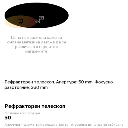
Цената е валидна само за
онлайн магазина и може да се
различава от цените в
магазините.
Рефракторен телескоп. Апертура: 50 mm. Фокусно
разстояние: 360 mm
Рефракторен телескоп
Оптична конструкция
50
Апертура – диаметър на лещата, която телескопът използва за събиране