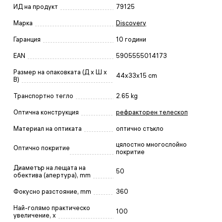
ИД на продукт
79125
Марка
Discovery
Гаранция
10 години
EAN
5905555014173
Размер на опаковката (Д x Ш x
44x33x15 cm
В)
Транспортно тегло
2.65 kg
Оптична конструкция
рефракторен телескоп
Материал на оптиката
оптично стъкло
цялостно многослойно
Оптично покритие
покритие
Диаметър на лещата на
50
обектива (апертура), mm
Фокусно разстояние, mm
360
Най-голямо практическо
100
увеличение, x