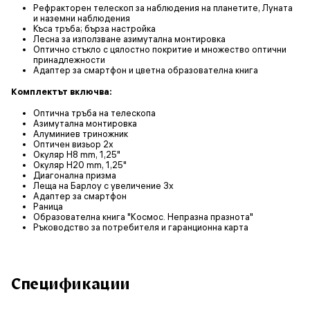
Рефракторен телескоп за наблюдения на планетите, Луната
и наземни наблюдения
Къса тръба; бърза настройка
Лесна за използване азимутална монтировка
Оптично стъкло с цялостно покритие и множество оптични
принадлежности
Адаптер за смартфон и цветна образователна книга
Комплектът включва:
Оптична тръба на телескопа
Азимутална монтировка
Алуминиев триножник
Оптичен визьор 2x
Окуляр H8 mm, 1,25"
Окуляр H20 mm, 1,25"
Диагонална призма
Леща на Барлоу с увеличение 3x
Адаптер за смартфон
Раница
Образователна книга "Космос. Непразна празнота"
Ръководство за потребителя и гаранционна карта
Спецификации