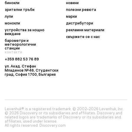
бинокли
новини
зрителни тръби
полезни ревюта
лупи
марки
монокли
дистрибутори
устройства за нощно
рекламни материали
виждане
свържете се с нас
барометри и
метеорологични
станции
контакти
+359 882 53 76 89
ул. Акад. Стефан
Младенов №46, Студентски
град, София 1700, България
Levenhuk® is a registered trademark. © 2002–2026 Levenhuk, Inc.
© 2026 Discovery or its subsidiaries and affiliates. Discovery and
related logos are trademarks of Discovery or its subsidiaries and
affiliates, used under license.
All rights reserved. Discovery.com