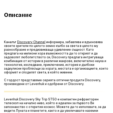
Описание
Каналът
Discovery Channel
информира, забавлява и вдъхновява
своите зрители по цялото земно кълбо за света в цялото му
разнообразие и предизвикваща удивление същност. Като
предлага на милиони хора възможността да го открият и да
задоволят любопитството си, Discovery предлага интригуваща
комбинация от истории в различни жанрове, включително наука и
технология, изследване, приключения, история и дълбоки
задкулисни проблясъци за хората, местата и организациите, които
оформят и споделят света, в който живеем.
С гордост представяме серията оптични продукти Discovery,
произведени от Levenhuk и одобрени от Discovery.
Levenhuk Discovery Sky Trip ST50 е компактен рефракторен
телескоп на начално ниво, който е идеален за първото Ви
запознанство с открития космос. Можете да го използвате, за да
видите Луната и планетите, както и да увеличавате наземни