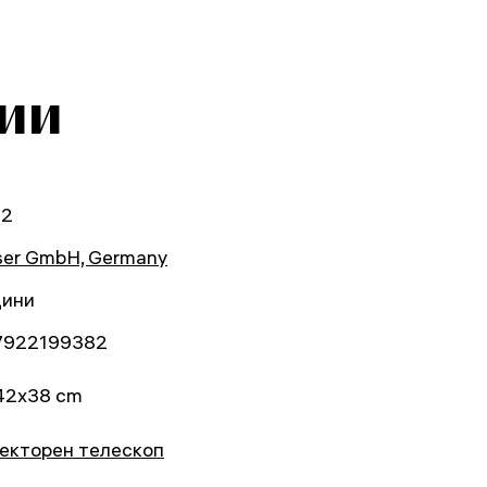
ии
02
ser GmbH, Germany
дини
7922199382
42x38 cm
екторен телескоп