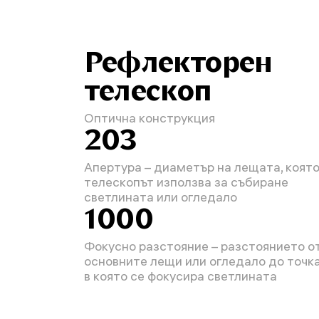
Рефлекторен
телескоп
Оптична конструкция
203
Апертура – диаметър на лещата, коят
телескопът използва за събиране
светлината или огледало
1000
Фокусно разстояние – разстоянието о
основните лещи или огледало до точка
в която се фокусира светлината