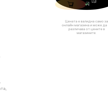
Цената е валидна само за
онлайн магазина и може да 
различава от цените в
магазините.
о
т
та,