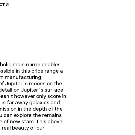
сти
olic main mirror enables
ible in this price range a
rn manufacturing
of Jupiter´s moons on the
detail on Jupiter´s surface
esn't however only score in
 in far away galaxies and
ission in the depth of the
u can explore the remains
e of new stars. This above-
 real beauty of our