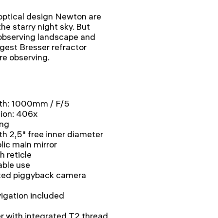
optical design Newton are
he starry night sky. But
 observing landscape and
gest Bresser refractor
re observing.
gth: 1000mm / F/5
ion: 406x
ing
th 2,5" free inner diameter
lic main mirror
h reticle
able use
ated piggyback camera
igation included
l
r with integrated T2 thread