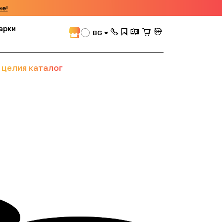
че!
арки
BG
 целия каталог