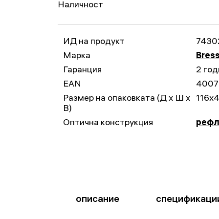
Наличност
ИД на продукт
7430
Марка
Bres
Гаранция
2 год
EAN
4007
Размер на опаковката (Д x Ш x
116x
В)
Оптична конструкция
рефл
описание
спецификаци