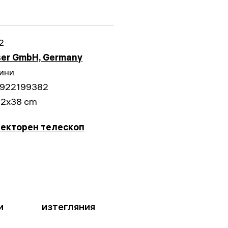
2
ser GmbH, Germany
ини
922199382
42x38 cm
екторен телескоп
и
изтегляния