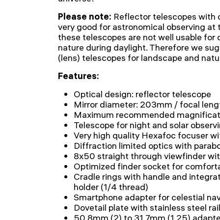
Please note:
Reflector telescopes with 
very good for astronomical observing at t
these telescopes are not well usable for
nature during daylight. Therefore we sug
(lens) telescopes for landscape and natu
Features:
Optical design: reflector telescope
Mirror diameter: 203mm / focal len
Maximum recommended magnificat
Telescope for night and solar observ
Very high quality Hexafoc focuser wi
Diffraction limited optics with parabo
8x50 straight through viewfinder wit
Optimized finder socket for comfort
Cradle rings with handle and integr
holder (1/4 thread)
Smartphone adapter for celestial nav
Dovetail plate with stainless steel rai
50,8mm (2) to 31,7mm (1,25) adapte