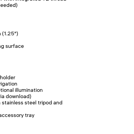
 needed)
(1.25")
ing surface
holder
vigation
tional illumination
via download)
tainless steel tripod and
 accessory tray