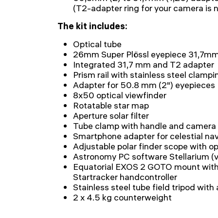
(T2-adapter ring for your camera is
The kit includes:
Optical tube
26mm Super Plössl eyepiece 31,7mm 
Integrated 31,7 mm and T2 adapter
Prism rail with stainless steel clamp
Adapter for 50.8 mm (2") eyepieces
8x50 optical viewfinder
Rotatable star map
Aperture solar filter
Tube clamp with handle and camera 
Smartphone adapter for celestial na
Adjustable polar finder scope with op
Astronomy PC software Stellarium (
Equatorial EXOS 2 GOTO mount with s
Startracker handcontroller
Stainless steel tube field tripod with
2 x 4.5 kg counterweight