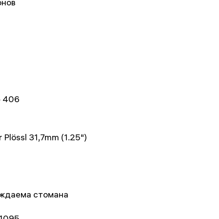
нов
0
 406
 Plössl 31,7mm (1.25")
ждаема стомана
1095