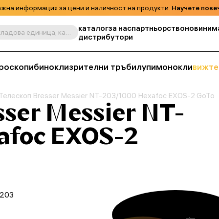
жна информация за цени и наличност на продукти.
Научете пове
каталог
за нас
партньорство
новини
м
Търсене по продукт, складова единица, категория и т.н.
дистрибутори
роскопи
бинокли
зрителни тръби
лупи
монокли
вижте
Телескоп Bresser Messier NT-203/1000 Hexafoc EXOS-2 GoTo
ser Messier NT-
afoc EXOS-2
 203