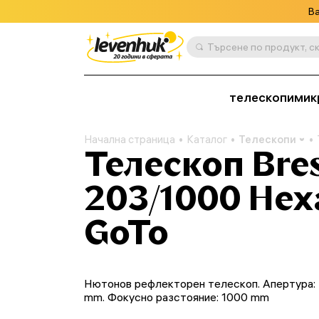
Ва
телескопи
мик
Начална страница
Каталог
Телескопи
Телескоп Bres
203/1000 Hex
GoTo
Нютонов рефлекторен телескоп. Апертура:
mm. Фокусно разстояние: 1000 mm