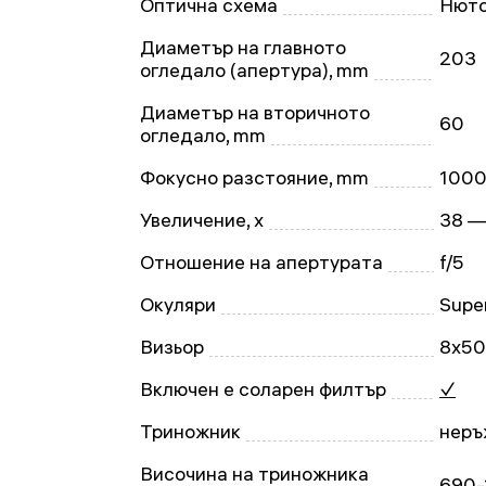
Оптична схема
Нюто
Диаметър на главното
203
огледало (апертура), mm
Диаметър на вторичното
60
огледало, mm
Фокусно разстояние, mm
100
Увеличение, x
38 —
Отношение на апертурата
f/5
Окуляри
Super
Визьор
8x50
Включен е соларен филтър
✓
Триножник
неръ
Височина на триножника
690-