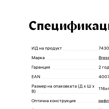
Спецификац
ИД на продукт
743
Марка
Bres
Гаранция
2 го
EAN
400
Размер на опаковката (Д x Ш x
116x
В)
Оптична конструкция
рефл