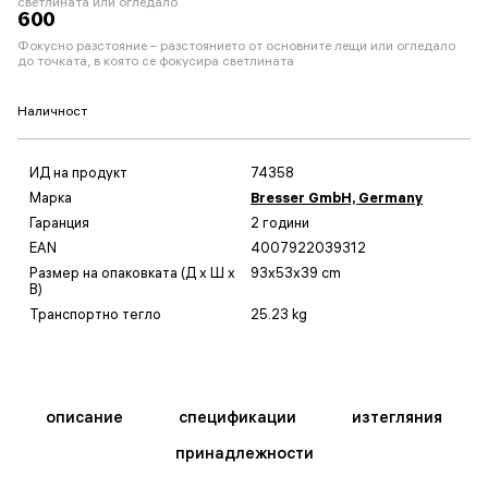
светлината или огледало
600
Фокусно разстояние – разстоянието от основните лещи или огледало
до точката, в която се фокусира светлината
Наличност
ИД на продукт
74358
Марка
Bresser GmbH, Germany
Гаранция
2 години
EAN
4007922039312
Размер на опаковката (Д x Ш x
93x53x39 cm
В)
Транспортно тегло
25.23 kg
описание
спецификации
изтегляния
принадлежности