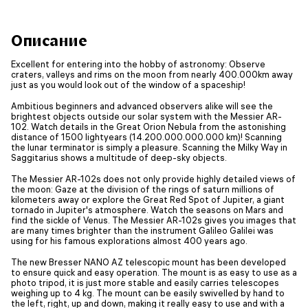
Описание
Excellent for entering into the hobby of astronomy: Observe
craters, valleys and rims on the moon from nearly 400.000km away
just as you would look out of the window of a spaceship!
Ambitious beginners and advanced observers alike will see the
brightest objects outside our solar system with the Messier AR-
102. Watch details in the Great Orion Nebula from the astonishing
distance of 1500 lightyears (14.200.000.000.000 km)! Scanning
the lunar terminator is simply a pleasure. Scanning the Milky Way in
Saggitarius shows a multitude of deep-sky objects.
The Messier AR-102s does not only provide highly detailed views of
the moon: Gaze at the division of the rings of saturn millions of
kilometers away or explore the Great Red Spot of Jupiter, a giant
tornado in Jupiter's atmosphere. Watch the seasons on Mars and
find the sickle of Venus. The Messier AR-102s gives you images that
are many times brighter than the instrument Galileo Galilei was
using for his famous explorations almost 400 years ago.
The new Bresser NANO AZ telescopic mount has been developed
to ensure quick and easy operation. The mount is as easy to use as a
photo tripod, it is just more stable and easily carries telescopes
weighing up to 4 kg. The mount can be easily swivelled by hand to
the left, right, up and down, making it really easy to use and with a