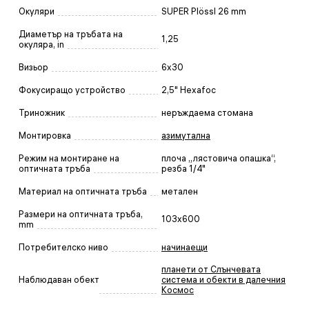
Окуляри
SUPER Plössl 26 mm
Диаметър на тръбата на
1,25
окуляра, in
Визьор
6x30
Фокусиращо устройство
2,5" Hexafoc
Триножник
неръждаема стомана
Монтировка
азимутална
Режим на монтиране на
плоча „лястовича опашка“,
оптичната тръба
резба 1/4"
Материал на оптичната тръба
метален
Размери на оптичната тръба,
103x600
mm
Потребителско ниво
начинаещи
планети от Слънчевата
Наблюдаван обект
система и обекти в далечния
Космос