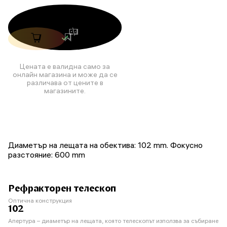
Цената е валидна само за
онлайн магазина и може да се
различава от цените в
магазините.
Диаметър на лещата на обектива: 102 mm. Фокусно
разстояние: 600 mm
Рефракторен телескоп
Оптична конструкция
102
Апертура – диаметър на лещата, която телескопът използва за събиране