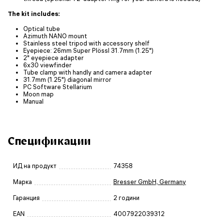
The kit includes:
Optical tube
Azimuth NANO mount
Stainless steel tripod with accessory shelf
Eyepiece: 26mm Super Plössl 31.7mm (1.25")
2" eyepiece adapter
6x30 viewfinder
Tube clamp with handly and camera adapter
31.7mm (1.25") diagonal mirror
PC Software Stellarium
Moon map
Manual
Спецификации
ИД на продукт
74358
Марка
Bresser GmbH, Germany
Гаранция
2 години
EAN
4007922039312