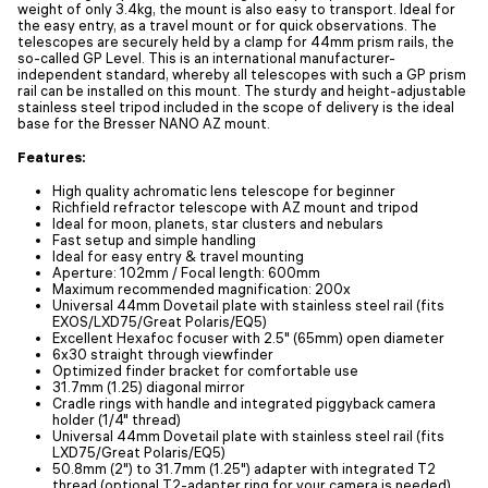
weight of only 3.4kg, the mount is also easy to transport. Ideal for
the easy entry, as a travel mount or for quick observations. The
telescopes are securely held by a clamp for 44mm prism rails, the
so-called GP Level. This is an international manufacturer-
independent standard, whereby all telescopes with such a GP prism
rail can be installed on this mount. The sturdy and height-adjustable
stainless steel tripod included in the scope of delivery is the ideal
base for the Bresser NANO AZ mount.
Features:
High quality achromatic lens telescope for beginner
Richfield refractor telescope with AZ mount and tripod
Ideal for moon, planets, star clusters and nebulars
Fast setup and simple handling
Ideal for easy entry & travel mounting
Aperture: 102mm / Focal length: 600mm
Maximum recommended magnification: 200x
Universal 44mm Dovetail plate with stainless steel rail (fits
EXOS/LXD75/Great Polaris/EQ5)
Excellent Hexafoc focuser with 2.5" (65mm) open diameter
6x30 straight through viewfinder
Optimized finder bracket for comfortable use
31.7mm (1.25) diagonal mirror
Cradle rings with handle and integrated piggyback camera
holder (1/4" thread)
Universal 44mm Dovetail plate with stainless steel rail (fits
LXD75/Great Polaris/EQ5)
50.8mm (2") to 31.7mm (1.25") adapter with integrated T2
thread (optional T2-adapter ring for your camera is needed)