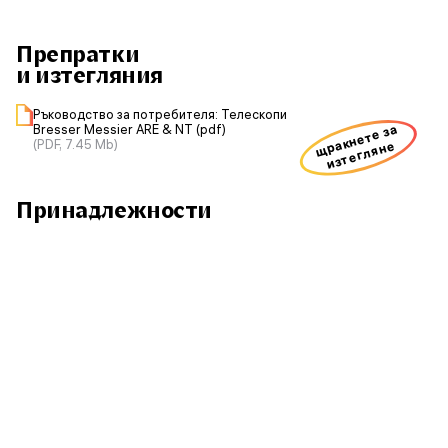
Препратки
и изтегляния
Ръководство за потребителя: Телескопи
щракнете за
Bresser Messier ARE & NT (pdf)
(PDF, 7.45 Mb)
изтегляне
Принадлежности