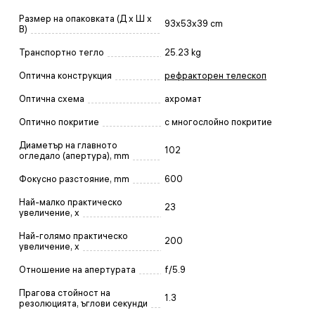
Размер на опаковката (Д x Ш x
93x53x39 cm
В)
Транспортно тегло
25.23 kg
Оптична конструкция
рефракторен телескоп
Оптична схема
ахромат
Оптично покритие
с многослойно покритие
Диаметър на главното
102
огледало (апертура), mm
Фокусно разстояние, mm
600
Най-малко практическо
23
увеличение, x
Най-голямо практическо
200
увеличение, x
Отношение на апертурата
f/5.9
Прагова стойност на
1.3
резолюцията, ъглови секунди