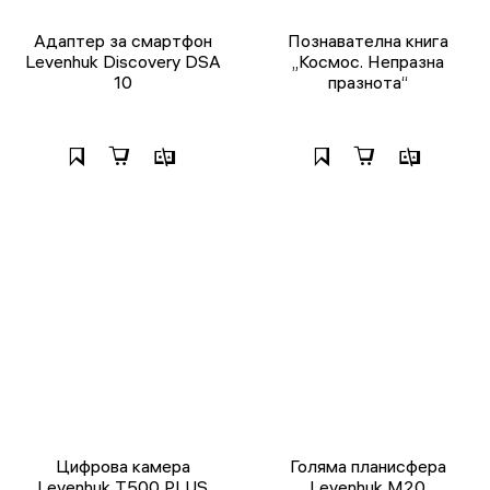
Адаптер за смартфон
Познавателна книга
Levenhuk Discovery DSA
„Космос. Непразна
10
празнота“
Цифрова камера
Голяма планисфера
Levenhuk T500 PLUS
Levenhuk M20