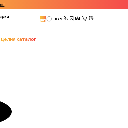
че!
арки
BG
 целия каталог