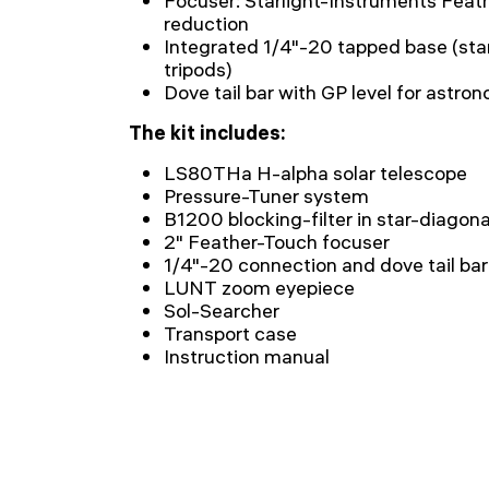
Focuser: Starlight-Instruments Feat
reduction
Integrated 1/4"-20 tapped base (sta
tripods)
Dove tail bar with GP level for astr
The kit includes:
LS80THa H-alpha solar telescope
Pressure-Tuner system
B1200 blocking-filter in star-diagona
2" Feather-Touch focuser
1/4"-20 connection and dove tail bar
LUNT zoom eyepiece
Sol-Searcher
Transport case
Instruction manual