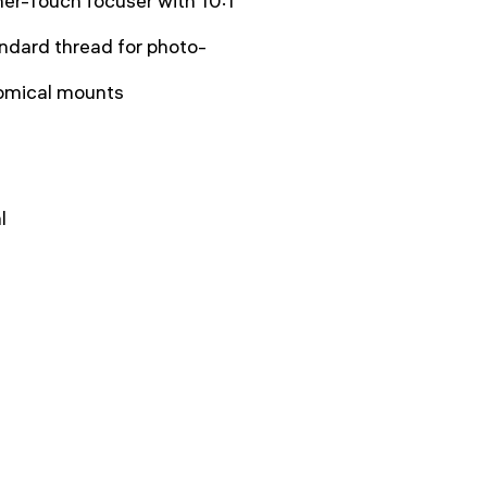
her-Touch focuser with 10:1
ndard thread for photo-
onomical mounts
l