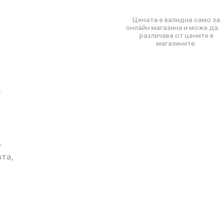
Цената е валидна само за
онлайн магазина и може да 
различава от цените в
магазините.
о
т
та,