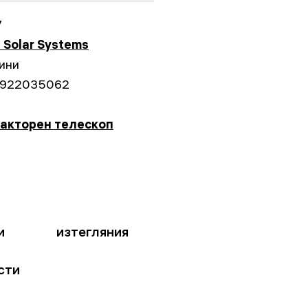
7
 Solar Systems
ини
922035062
акторен телескоп
и
изтегляния
сти