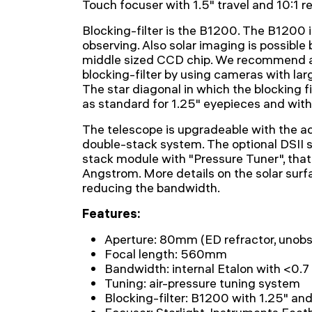
Touch focuser with 1.5" travel and 10:1 r
Blocking-filter is the B1200. The B1200 i
observing. Also solar imaging is possible
middle sized CCD chip. We recommend
blocking-filter by using cameras with la
The star diagonal in which the blocking fil
as standard for 1.25" eyepieces and wit
The telescope is upgradeable with the add
double-stack system. The optional DSII s
stack module with "Pressure Tuner", tha
Angstrom. More details on the solar surfa
reducing the bandwidth.
Features:
Aperture: 80mm (ED refractor, unobs
Focal length: 560mm
Bandwidth: internal Etalon with <0.
Tuning: air-pressure tuning system
Blocking-filter: B1200 with 1.25" an