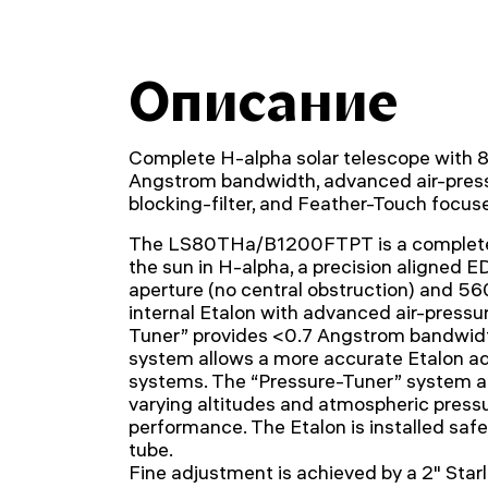
Описание
Complete H-alpha solar telescope with 
Angstrom bandwidth, advanced air-pres
blocking-filter, and Feather-Touch focuse
The LS80THa/B1200FTPT is a complete 
the sun in H-alpha, a precision aligned 
aperture (no central obstruction) and 5
internal Etalon with advanced air-pressu
Tuner” provides <0.7 Angstrom bandwidt
system allows a more accurate Etalon a
systems. The “Pressure-Tuner” system a
varying altitudes and atmospheric pressu
performance. The Etalon is installed safe
tube.
Fine adjustment is achieved by a 2" Star