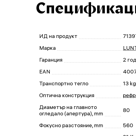
Спецификац
ИД на продукт
7139
Марка
LUNT
Гаранция
2 го
EAN
400
Транспортно тегло
13 kg
Оптична конструкция
рефр
Диаметър на главното
80
огледало (апертура), mm
Фокусно разстояние, mm
560