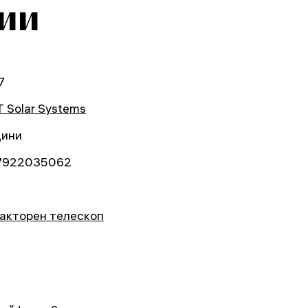
ии
7
 Solar Systems
дини
7922035062
акторен телескоп