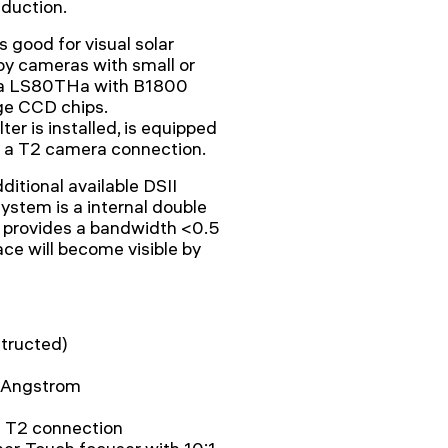
eduction.
s good for visual solar
 by cameras with small or
 a LS80THa with B1800
rge CCD chips.
ter is installed, is equipped
h a T2 camera connection.
itional available DSII
ystem is a internal double
t provides a bandwidth <0.5
ce will become visible by
tructed)
7 Angstrom
d T2 connection