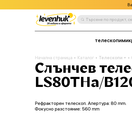
Ва
телескопи
мик
Начална страница
Каталог
Телескопи
Слънчев тел
LS80THa/B12
Рефракторен телескоп. Апертура: 80 mm.
Фокусно разстояние: 560 mm