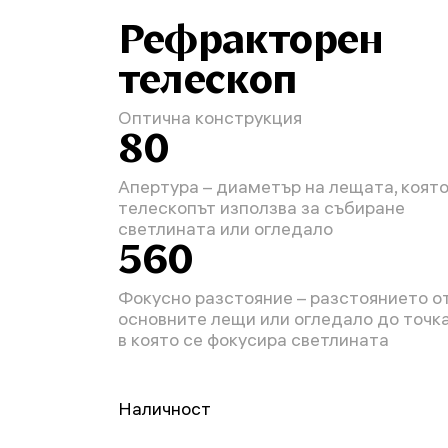
Рефракторен
телескоп
Оптична конструкция
80
Апертура – диаметър на лещата, коят
телескопът използва за събиране
светлината или огледало
560
Фокусно разстояние – разстоянието о
основните лещи или огледало до точка
в която се фокусира светлината
Наличност