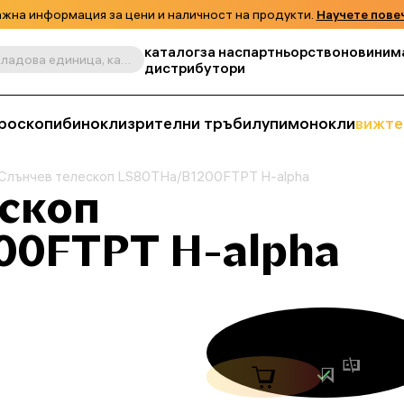
жна информация за цени и наличност на продукти.
Научете пове
каталог
за нас
партньорство
новини
м
Търсене по продукт, складова единица, категория и т.н.
дистрибутори
роскопи
бинокли
зрителни тръби
лупи
монокли
вижте
Слънчев телескоп LS80THa/B1200FTPT H-alpha
ескоп
00FTPT H-alpha