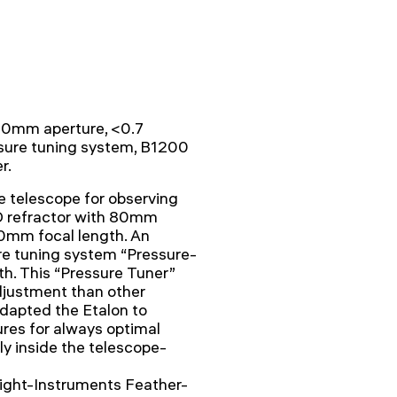
80mm aperture, <0.7
sure tuning system, B1200
r.
telescope for observing
ED refractor with 80mm
60mm focal length. An
re tuning system “Pressure-
h. This “Pressure Tuner”
djustment than other
dapted the Etalon to
res for always optimal
ly inside the telescope-
light-Instruments Feather-