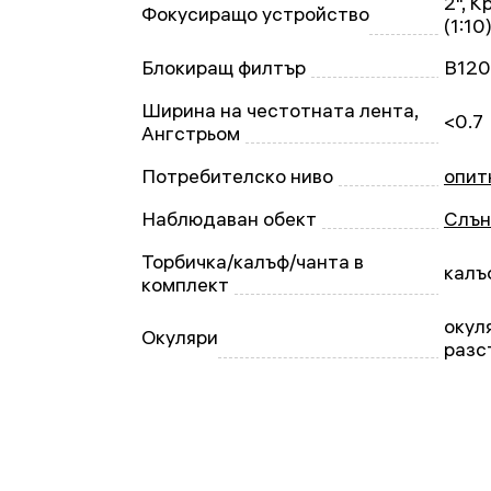
2", 
Фокусиращо устройство
(1:10
Блокиращ филтър
B12
Ширина на честотната лента,
<0.7
Ангстрьом
Потребителско ниво
опит
Наблюдаван обект
Слън
Торбичка/калъф/чанта в
калъ
комплект
окул
Окуляри
разс