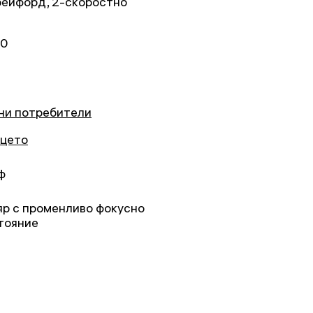
Крейфорд, 2-скоростно
)
00
ни потребители
цето
ф
яр с променливо фокусно
тояние