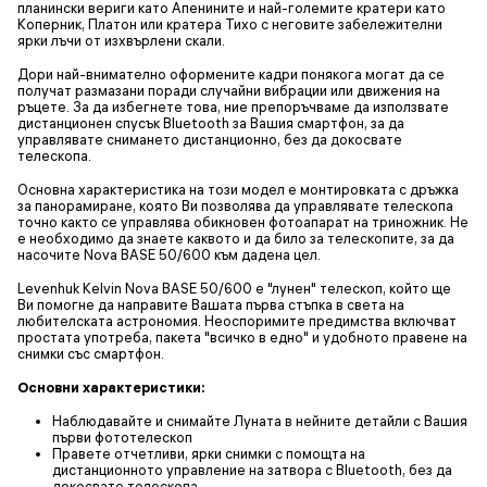
планински вериги като Апенините и най-големите кратери като
Коперник, Платон или кратера Тихо с неговите забележителни
ярки лъчи от изхвърлени скали.
Дори най-внимателно оформените кадри понякога могат да се
получат размазани поради случайни вибрации или движения на
ръцете. За да избегнете това, ние препоръчваме да използвате
дистанционен спусък Bluetooth за Вашия смартфон, за да
управлявате снимането дистанционно, без да докосвате
телескопа.
Основна характеристика на този модел е монтировката с дръжка
за панорамиране, която Ви позволява да управлявате телескопа
точно както се управлява обикновен фотоапарат на триножник. Не
е необходимо да знаете каквото и да било за телескопите, за да
насочите Nova BASE 50/600 към дадена цел.
Levenhuk Kelvin Nova BASE 50/600 е "лунен" телескоп, който ще
Ви помогне да направите Вашата първа стъпка в света на
любителската астрономия. Неоспоримите предимства включват
простата употреба, пакета "всичко в едно" и удобното правене на
снимки със смартфон.
Основни характеристики:
Наблюдавайте и снимайте Луната в нейните детайли с Вашия
първи фототелескоп
Правете отчетливи, ярки снимки с помощта на
дистанционното управление на затвора с Bluetooth, без да
докосвате телескопа