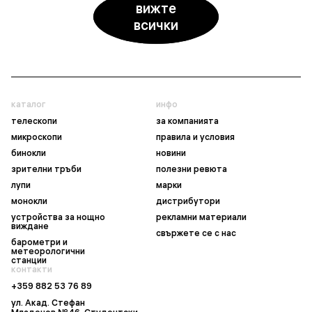
вижте
всички
каталог
инфо
телескопи
за компанията
микроскопи
правила и условия
бинокли
новини
зрителни тръби
полезни ревюта
лупи
марки
монокли
дистрибутори
устройства за нощно
рекламни материали
виждане
свържете се с нас
барометри и
метеорологични
станции
контакти
+359 882 53 76 89
ул. Акад. Стефан