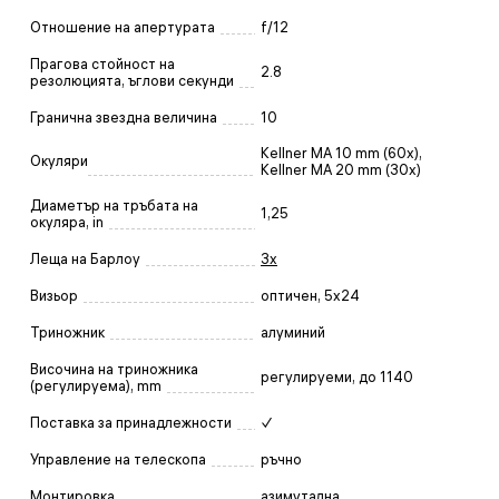
Отношение на апертурата
f/12
Прагова стойност на
2.8
резолюцията, ъглови секунди
Гранична звездна величина
10
Kellner MA 10 mm (60x),
Окуляри
Kellner MA 20 mm (30x)
Диаметър на тръбата на
1,25
окуляра, in
Леща на Барлоу
3x
Визьор
оптичен, 5x24
Триножник
алуминий
Височина на триножника
регулируеми, до 1140
(регулируема), mm
Поставка за принадлежности
✓
Управление на телескопа
ръчно
Монтировка
азимутална