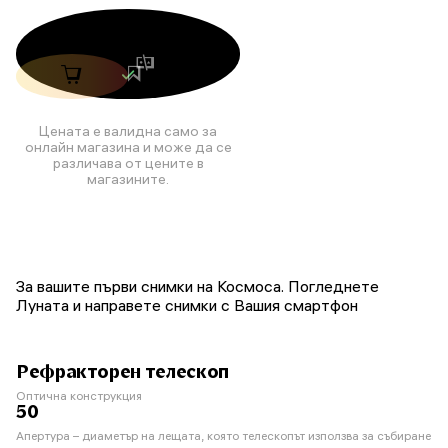
Цената е валидна само за
онлайн магазина и може да се
различава от цените в
магазините.
За вашите първи снимки на Космоса. Погледнете
Луната и направете снимки с Вашия смартфон
Рефракторен телескоп
Оптична конструкция
50
Апертура – диаметър на лещата, която телескопът използва за събиране