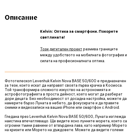
Описание
Kelvin: Оптика за смартфони. Покорете
светлината!
Този дигитален проект
размива границите
между удобството на мобилната фотография и
силата на професионалната оптика.
Фототелескоп Levenhuk Kelvin Nova BASE 50/600 е предназначен
за тези, които искат да направят своята първа крачка в Космоса.
Той трансформира сложното изкуство на астрономията и
астрофотографията в проста дейност, която могат да разберат
дори децата. Без необходимост от досадна настройка, можете да
намерите бързо Луната в небето, да фокусирате и да правите
снимки и видеозаписи на вашия iPhone или смартфон с Android.
Гледана през Levenhuk Kelvin Nova BASE 50/600, Луната изглежда
наистина впечатляващо. Ще видите ясно лунните морета, които са
огромни тъмни равнини от втвърдена лава, като например Морето
на кризите или Морето на дъждовете. Можете да видите големи