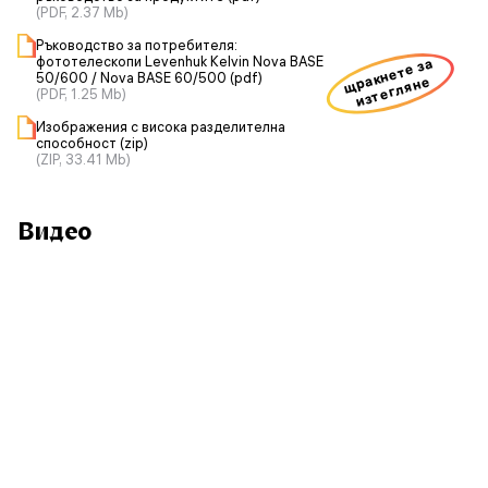
(PDF, 2.37 Mb)
Ръководство за потребителя:
фототелескопи Levenhuk Kelvin Nova BASE
щракнете за
50/600 / Nova BASE 60/500 (pdf)
изтегляне
(PDF, 1.25 Mb)
Изображения с висока разделителна
способност (zip)
(ZIP, 33.41 Mb)
Видео