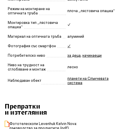
Режим на монтиране на
плоча „лястовича опашка“
оптичната тръба
Монтировка тип „лястовича
✓
опашка“
Материал на оптичната тръба
алуминий
Фотография със смартфон
✓
Потребителско ниво
за деца
,
начинаещи
Ниво на трудност на
лесно
сглобяване и монтаж
планети на Слънчевата
Наблюдаван обект
система
Препратки
и изтегляния
Фототелескопи Levenhuk Kelvin Nova:
ръководство за продуктите (pdf)