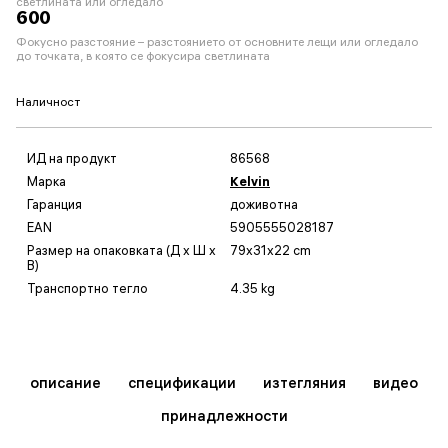
светлината или огледало
600
Фокусно разстояние – разстоянието от основните лещи или огледало
до точката, в която се фокусира светлината
Наличност
ИД на продукт
86568
Марка
Kelvin
Гаранция
доживотна
EAN
5905555028187
Размер на опаковката (Д x Ш x
79x31x22 cm
В)
Транспортно тегло
4.35 kg
описание
спецификации
изтегляния
видео
принадлежности