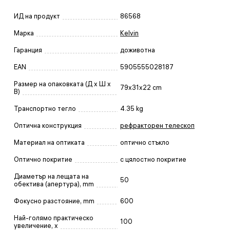
ИД на продукт
86568
Марка
Kelvin
Гаранция
доживотна
EAN
5905555028187
Размер на опаковката (Д x Ш x
79x31x22 cm
В)
Транспортно тегло
4.35 kg
Оптична конструкция
рефракторен телескоп
Материал на оптиката
оптично стъкло
Оптично покритие
с цялостно покритие
Диаметър на лещата на
50
обектива (апертура), mm
Фокусно разстояние, mm
600
Най-голямо практическо
100
увеличение, x