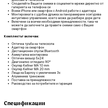
Споделяйте Вашите снимки в социалните мрежи директно от
галерията на телефона си
Всеки iPhone или смартфон с Android работи с адаптера
Монтировката с удобна дръжка за панорамиране осигурява
интуитивно управление, което може да разбере дори дете
Включени са всички необходими принадлежности, така че
можете да започнете да правите снимки само с Вашия
смартфон
Комплектът включва:
Оптична тръба на телескопа
Адаптер за смартфон
Дистанционен спусък Bluetooth
Азимутална монтировка
Оптичен визьор 5x24
Диагонално огледало 90°
Окуляр Kellner MA 10 mm
Окуляр Kellner MA 20 mm
Леща на Барлоу с увеличение 3x
Алуминиев триножник
Поставка за принадлежности
Ръководство за потребителя и гаранция
Спецификации