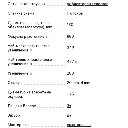
Оптична конструкция
рефлекторен телескоп
Оптична схема
Нютонов
Диаметър на лещата на
130
обектива (апертура), mm
Фокусно разстояние, mm
650
Най-малко практическо
32.5
увеличение, x
Най-голямо практическо
487.5
увеличение, x
Увеличение, x
260
Окуляри
20 mm, 4 mm
Диаметър на тръбата на
1,25
окуляра, in
Леща на Барлоу
3x
Визьор
да
Монтировка
екваториална