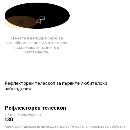
Цената е валидна само за
онлайн магазина и може да се
различава от цените в
магазините.
Рефлекторен телескоп за първите любителски
наблюдения
Рефлекторен телескоп
Оптична конструкция
130
Апертура – диаметър на лещата, която телескопът използва за събиране