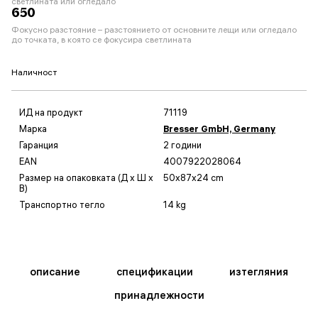
светлината или огледало
650
Фокусно разстояние – разстоянието от основните лещи или огледало
до точката, в която се фокусира светлината
Наличност
ИД на продукт
71119
Марка
Bresser GmbH, Germany
Гаранция
2 години
EAN
4007922028064
Размер на опаковката (Д x Ш x
50x87x24 cm
В)
Транспортно тегло
14 kg
описание
спецификации
изтегляния
принадлежности