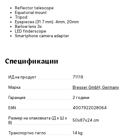
Reflector telescope
Equatorial mount
Tripod
Eyepieces (31.7 mm): 4mm, 20mm
Barlow lens 3x
LED finderscope
Smartphone camera adapter
Спецификации
ИД на продукт
71119
Марка
Bresser GmbH, Germany
Гаранция
2 години
EAN
4007922028064
Размер на опаковката (Д x Ш x
50x87x24 cm
В)
Транспортно тегло
14 kg