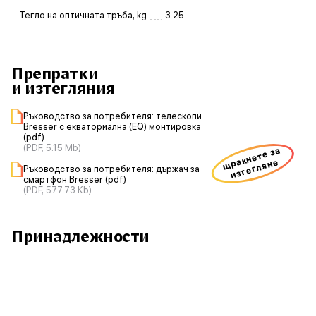
Тегло на оптичната тръба, kg
3.25
Препратки
и изтегляния
Ръководство за потребителя: телескопи
Bresser с екваториална (EQ) монтировка
(pdf)
(PDF, 5.15 Mb)
щракнете за
изтегляне
Ръководство за потребителя: държач за
смартфон Bresser (pdf)
(PDF, 577.73 Kb)
Принадлежности