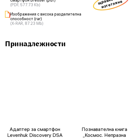
смартфон Bresser (pdf)
изтегляне
(PDF, 577.73 Kb)
Изображения с висока разделителна
способност (rar)
(X-RAR, 87.23 Mb)
Принадлежности
Адаптер за смартфон
Познавателна книга
Levenhuk Discovery DSA
„Космос. Непразна