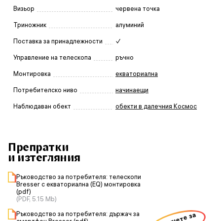
Визьор
червена точка
Триножник
алуминий
Поставка за принадлежности
✓
Управление на телескопа
ръчно
Монтировка
екваториална
Потребителско ниво
начинаещи
Наблюдаван обект
обекти в далечния Космос
Препратки
и изтегляния
Ръководство за потребителя: телескопи
Bresser с екваториална (EQ) монтировка
(pdf)
(PDF, 5.15 Mb)
Ръководство за потребителя: държач за
щракнете за