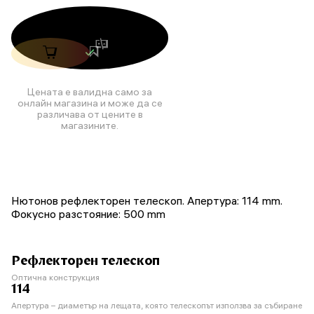
Цената е валидна само за
онлайн магазина и може да се
различава от цените в
магазините.
Нютонов рефлекторен телескоп. Апертура: 114 mm.
Фокусно разстояние: 500 mm
Рефлекторен телескоп
Оптична конструкция
114
Апертура – диаметър на лещата, която телескопът използва за събиране