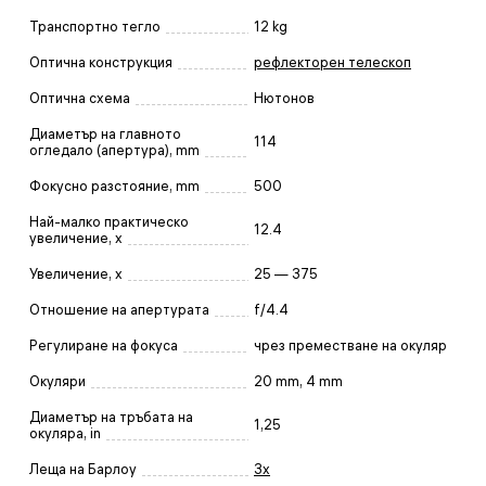
Транспортно тегло
12 kg
Оптична конструкция
рефлекторен телескоп
Оптична схема
Нютонов
Диаметър на главното
114
огледало (апертура), mm
Фокусно разстояние, mm
500
Най-малко практическо
12.4
увеличение, x
Увеличение, x
25 — 375
Отношение на апертурата
f/4.4
Регулиране на фокуса
чрез преместване на окуляр
Окуляри
20 mm, 4 mm
Диаметър на тръбата на
1,25
окуляра, in
Леща на Барлоу
3x