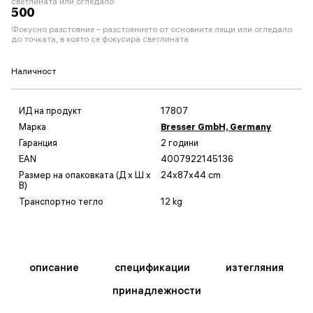
светлината или огледало
500
Фокусно разстояние – разстоянието от основните лещи или огледало
до точката, в която се фокусира светлината
Наличност
ИД на продукт
17807
Марка
Bresser GmbH, Germany
Гаранция
2 години
EAN
4007922145136
Размер на опаковката (Д x Ш x
24x87x44 cm
В)
Транспортно тегло
12 kg
описание
спецификации
изтегляния
принадлежности