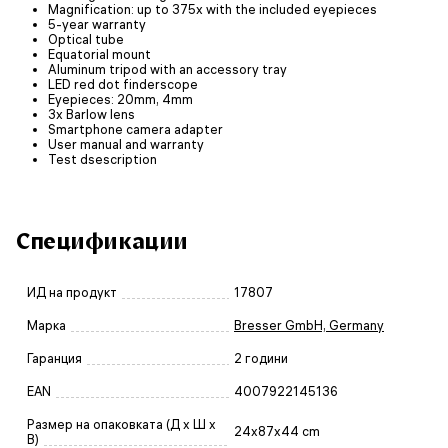
Magnification: up to 375x with the included eyepieces
5-year warranty
Optical tube
Equatorial mount
Aluminum tripod with an accessory tray
LED red dot finderscope
Eyepieces: 20mm, 4mm
3x Barlow lens
Smartphone camera adapter
User manual and warranty
Test dsescription
Спецификации
ИД на продукт
17807
Марка
Bresser GmbH, Germany
Гаранция
2 години
EAN
4007922145136
Размер на опаковката (Д x Ш x
24x87x44 cm
В)