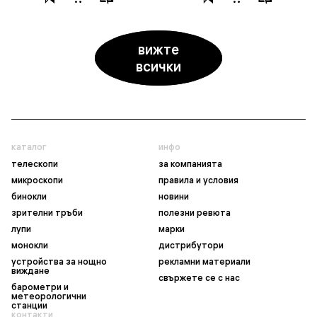
вижте
всички
каталог
инфо
телескопи
за компанията
микроскопи
правила и условия
бинокли
новини
зрителни тръби
полезни ревюта
лупи
марки
монокли
дистрибутори
устройства за нощно
рекламни материали
виждане
свържете се с нас
барометри и
метеорологични
станции
контакти