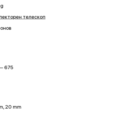
kg
лекторен телескоп
онов
— 675
m, 20 mm