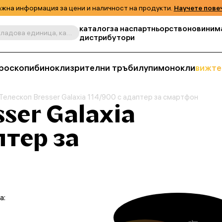
жна информация за цени и наличност на продукти.
Научете пове
каталог
за нас
партньорство
новини
м
Търсене по продукт, складова единица, категория и т.н.
дистрибутори
роскопи
бинокли
зрителни тръби
лупи
монокли
вижте
Телескоп Bresser Galaxia 114/900 с адаптер за смартфон
ser Galaxia
птер за
а: