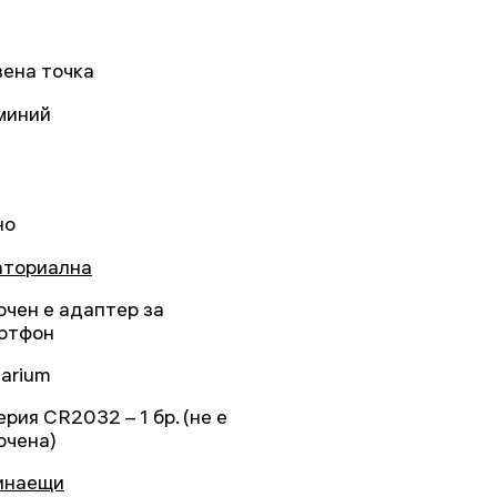
вена точка
миний
но
аториална
ючен е адаптер за
ртфон
larium
рия CR2032 – 1 бр. (не е
ючена)
инаещи