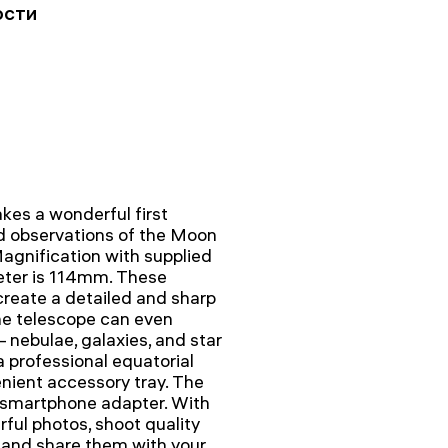
ости
es a wonderful first
ed observations of the Moon
Magnification with supplied
meter is 114mm. These
create a detailed and sharp
he telescope can even
– nebulae, galaxies, and star
a professional equatorial
nient accessory tray. The
s smartphone adapter. With
rful photos, shoot quality
 and share them with your