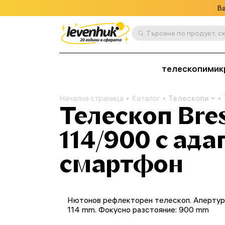
Ва
телескопи
мик
Начална страница
Каталог
Телескопи
Телескоп Bres
114/900 с ада
смартфон
Нютонов рефлекторен телескоп. Апертур
114 mm. Фокусно разстояние: 900 mm