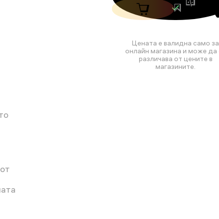
Цената е валидна само за
онлайн магазина и може да 
различава от цените в
магазините.
то
 от
ната