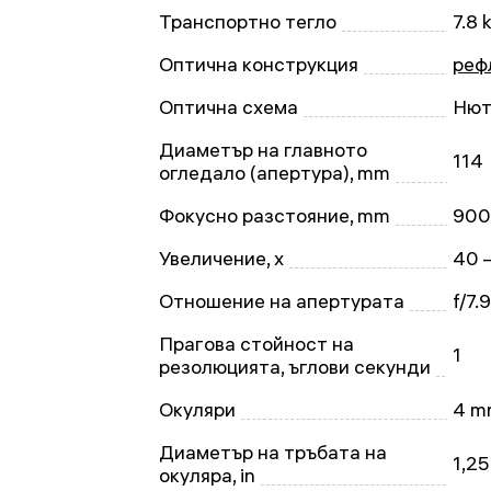
Транспортно тегло
7.8 
Оптична конструкция
реф
Оптична схема
Нют
Диаметър на главното
114
огледало (апертура), mm
Фокусно разстояние, mm
900
Увеличение, x
40 
Отношение на апертурата
f/7.9
Прагова стойност на
1
резолюцията, ъглови секунди
Окуляри
4 m
Диаметър на тръбата на
1,25
окуляра, in