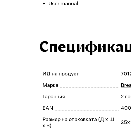
User manual
Специфика
ИД на продукт
701
Марка
Bre
Гаранция
2 г
EAN
400
Размер на опаковката (Д x Ш
25x
x В)