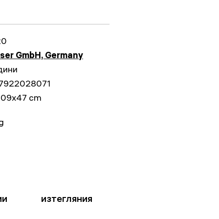
20
sser GmbH, Germany
дини
7922028071
109x47 cm
kg
ии
изтегляния