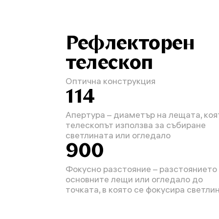
Рефлекторен
телескоп
Оптична конструкция
114
Апертура – диаметър на лещата, коя
телескопът използва за събиране
светлината или огледало
900
Фокусно разстояние – разстоянието
основните лещи или огледало до
точката, в която се фокусира светли