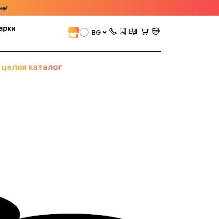
че!
арки
BG
 целия каталог