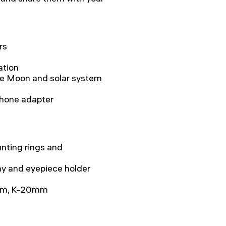
rs
ation
the Moon and solar system
phone adapter
nting rings and
ay and eyepiece holder
4mm, K-20mm