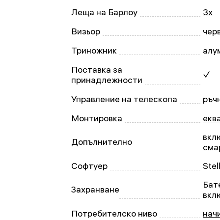
Леща на Барлоу
3x
Визьор
чер
Триножник
алу
Поставка за
✓
принадлежности
Управление на телескопа
ръч
Монтировка
екв
вкл
Допълнително
сма
Софтуер
Stel
Бате
Захранване
вкл
Потребителско ниво
нач