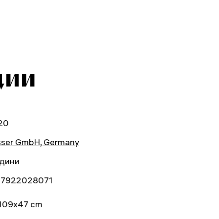
ции
20
sser GmbH, Germany
одини
7922028071
109x47 cm