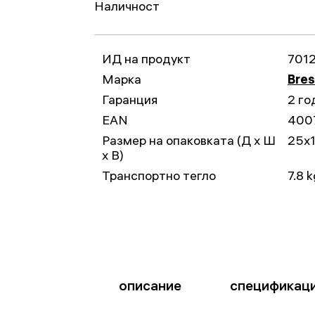
Наличност
ИД на продукт
701
Марка
Bre
Гаранция
2 го
EAN
400
Размер на опаковката (Д x Ш
25x
x В)
Транспортно тегло
7.8 
описание
спецификац