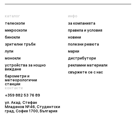
каталог
инфо
телескопи
за компанията
микроскопи
правила и условия
бинокли
новини
зрителни тръби
полезни ревюта
лупи
марки
монокли
дистрибутори
устройства за нощно
рекламни материали
виждане
свържете се с нас
барометри и
метеорологични
станции
контакти
+359 882 53 76 89
ул. Акад. Стефан
Младенов №46, Студентски
град, София 1700, България