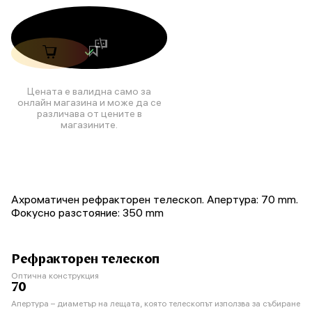
Цената е валидна само за
онлайн магазина и може да се
различава от цените в
магазините.
Ахроматичен рефракторен телескоп. Апертура: 70 mm.
Фокусно разстояние: 350 mm
Рефракторен телескоп
Оптична конструкция
70
Апертура – диаметър на лещата, която телескопът използва за събиране