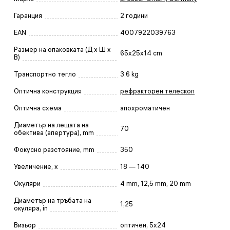
Гаранция
2 години
EAN
4007922039763
Размер на опаковката (Д x Ш x
65x25x14 cm
В)
Транспортно тегло
3.6 kg
Оптична конструкция
рефракторен телескоп
Оптична схема
апохроматичен
Диаметър на лещата на
70
обектива (апертура), mm
Фокусно разстояние, mm
350
Увеличение, x
18 — 140
Окуляри
4 mm, 12,5 mm, 20 mm
Диаметър на тръбата на
1,25
окуляра, in
Визьор
оптичен, 5x24