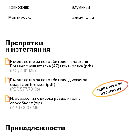
Триножник
алуминий
Монтировка
азимутална
Препратки
и изтегляния
Ръководство за потребителя: телескопи
Bresser с азимутална (AZ) монтировка (pdf)
(PDF, 4.91 Mb)
Ръководство за потребителя: държач за
щракнете за
смартфон Bresser (pdf)
изтегляне
(PDF, 577.73 Kb)
Изображения с висока разделителна
способност (zip)
(ZIP, 143.08 Mb)
Принадлежности