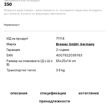
светлината или огледало
350
Фокусно разстояние – разстоянието от основните лещи или огледало
до точката, в която се фокусира светлината
Наличност
ИД на продукт
71114
Марка
Bresser GmbH, Germany
Гаранция
2 години
EAN
4007922039763
Размер на опаковката (Д x Ш x
65x25x14 cm
В)
Транспортно тегло
3.6 kg
описание
спецификации
изтегляния
принадлежности