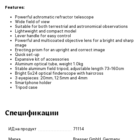
Features:
Powerful achromatic refractor telescope
Wide field of view
Suitable for both terrestrial and astronomical observations
Lightweight and compact model
Lever handle for easy control
Powerful and multicoated objective lens for a bright and sharp
image
Erecting prism for an upright and correct image
Quick set-up
Expansive kit of accessories
Aluminum optical tube, weight 1.0kg
Stable aluminum field tripod, adjustable length 73–160cm
Bright 5x24 optical finderscope with haircross
3 eyepieces: 20mm, 12.5mm and 4mm
Smartphone holder
Tripod case
Спецификации
ИД на продукт
71114
Марка
Bresser GmbH, Germany