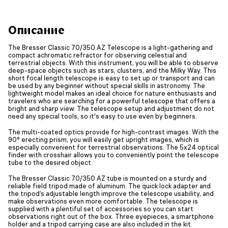
Описание
The Bresser Classic 70/350 AZ Telescope is a light-gathering and
compact achromatic refractor for observing celestial and
terrestrial objects. With this instrument, you will be able to observe
deep-space objects such as stars, clusters, and the Milky Way. This
short focal length telescope is easy to set up or transport and can
be used by any beginner without special skills in astronomy. The
lightweight model makes an ideal choice for nature enthusiasts and
travelers who are searching for a powerful telescope that offers a
bright and sharp view. The telescope setup and adjustment do not
need any special tools, so it's easy to use even by beginners.
The multi-coated optics provide for high-contrast images. With the
90° erecting prism, you will easily get upright images, which is
especially convenient for terrestrial observations. The 5x24 optical
finder with crosshair allows you to conveniently point the telescope
tube to the desired object.
The Bresser Classic 70/350 AZ tube is mounted on a sturdy and
reliable field tripod made of aluminum. The quick lock adapter and
the tripod’s adjustable length improve the telescope usability, and
make observations even more comfortable. The telescope is
supplied with a plentiful set of accessories so you can start
observations right out of the box. Three eyepieces, a smartphone
holder and a tripod carrying case are also included in the kit.