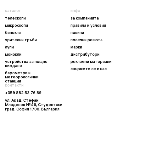
каталог
инфо
телескопи
за компанията
микроскопи
правила и условия
бинокли
новини
зрителни тръби
полезни ревюта
лупи
марки
монокли
дистрибутори
устройства за нощно
рекламни материали
виждане
свържете се с нас
барометри и
метеорологични
станции
контакти
+359 882 53 76 89
ул. Акад. Стефан
Младенов №46, Студентски
град, София 1700, България