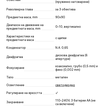
(пружинно натоварени)
Револверна глава
за 3 обектива
Предметна маса, mm
90x90
Диапазон на движение на
0–10, вертикално
предметната маса, mm
Характеристики на
с щипки
предметната маса
Кондензатор
N.A. 0,65
дискова диафрагма (6
Диафрагма
апертури)
коаксиално, грубо (0,5 mm) и
Фокусиране
фино (0,002 mm)
Тяло
метален
Осветление
светодиодно
Регулиране на яркостта
✓
110–240V, 3 батерии АА (не
Захранване
са включени)