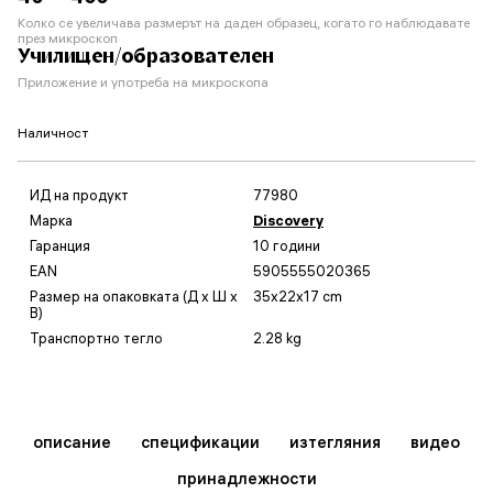
Колко се увеличава размерът на даден образец, когато го наблюдавате
през микроскоп
Училищен/образователен
Приложение и употреба на микроскопа
Наличност
ИД на продукт
77980
Марка
Discovery
Гаранция
10 години
EAN
5905555020365
Размер на опаковката (Д x Ш x
35x22x17 cm
В)
Транспортно тегло
2.28 kg
описание
спецификации
изтегляния
видео
принадлежности