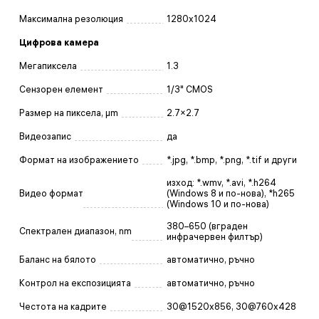
Максимална резолюция
1280x1024
Цифрова камера
Мегапиксела
1.3
Сензорен елемент
1/3" CMOS
Размер на пиксела, μm
2.7×2.7
Видеозапис
да
Формат на изображението
*.jpg, *.bmp, *.png, *.tif и други
изход: *.wmv, *.avi, *.h264
Видео формат
(Windows 8 и по-нова), *h265
(Windows 10 и по-нова)
380–650 (вграден
Спектрален диапазон, nm
инфрачервен филтър)
Баланс на бялото
автоматично, ръчно
Контрол на експозицията
автоматично, ръчно
Честота на кадрите
30@1520x856, 30@760x428