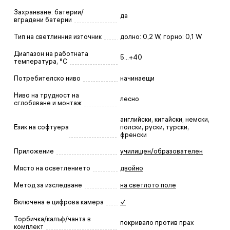
Захранване: батерии/
да
вградени батерии
Тип на светлинния източник
долно: 0,2 W, горно: 0,1 W
Диапазон на работната
5...+40
температура, °C
Потребителско ниво
начинаещи
Ниво на трудност на
лесно
сглобяване и монтаж
английски, китайски, немски,
Език на софтуера
полски, руски, турски,
френски
Приложение
училищен/образователен
Място на осветлението
двойно
Метод за изследване
на светлото поле
Включена е цифрова камера
✓
Торбичка/калъф/чанта в
покривало против прах
комплект