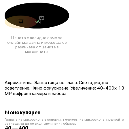
Цената е валидна само за
онлайн магазина и може да се
различава от цените в
магазините.
Ахроматична. Завъртаща се глава. Светодиодно
осветление. Фино фокусиране. Увеличение: 40–400x. 1,3
МР цифрова камера в набора
Монокулярен
Главата на микроскопа е основният елемент на микроскопа, през който
се гледа, за да се види увеличения образец
40 — 400