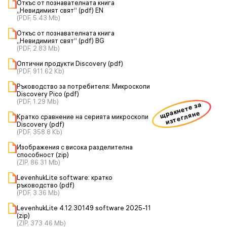
Откъс от познавателната книга
„Невидимият свят“ (pdf) EN
(PDF, 5.43 Mb)
Откъс от познавателната книга
„Невидимият свят“ (pdf) BG
(PDF, 2.83 Mb)
Оптични продукти Discovery (pdf)
(PDF, 911.62 Kb)
Ръководство за потребителя: Микроскопи
Discovery Pico (pdf)
(PDF, 1.29 Mb)
щракнете за
изтегляне
Кратко сравнение на серията микроскопи
Discovery (pdf)
(PDF, 358.8 Kb)
Изображения с висока разделителна
способност (zip)
(ZIP, 86.31 Mb)
LevenhukLite software: кратко
ръководство (pdf)
(PDF, 3.36 Mb)
LevenhukLite 4.12.30149 software 2025-11
(zip)
(ZIP, 373.46 Mb)