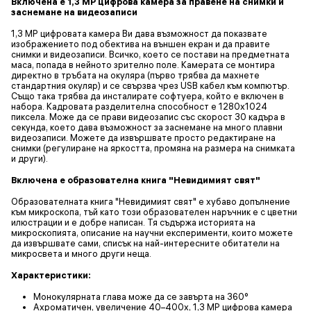
Включена е 1,3 МР цифрова камера за правене на снимки и
заснемане на видеозаписи
1,3 MP цифровата камера Ви дава възможност да показвате
изображението под обектива на външен екран и да правите
снимки и видеозаписи. Всичко, което се постави на предметната
маса, попада в нейното зрително поле. Камерата се монтира
директно в тръбата на окуляра (първо трябва да махнете
стандартния окуляр) и се свързва чрез USB кабел към компютър.
Също така трябва да инсталирате софтуера, който е включен в
набора. Кадровата разделителна способност е 1280x1024
пиксела. Може да се прави видеозапис със скорост 30 кадъра в
секунда, което дава възможност за заснемане на много плавни
видеозаписи. Можете да извършвате просто редактиране на
снимки (регулиране на яркостта, промяна на размера на снимката
и други).
Включена е образователна книга "Невидимият свят"
Образователната книга "Невидимият свят" е хубаво допълнение
към микроскопа, тъй като този образователен наръчник е с цветни
илюстрации и е добре написан. Тя съдържа историята на
микроскопията, описание на научни експерименти, които можете
да извършвате сами, списък на най-интересните обитатели на
микросвета и много други неща.
Характеристики:
Монокулярната глава може да се завърта на 360°
Ахроматичен, увеличение 40–400x, 1,3 MP цифрова камера