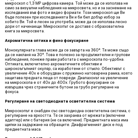
микроскоп с 1,3 МР цифрова камера. Той може да се използва не
само за визуални наблюдения на микросвета, но и за заснемане на
изследвания във фото и видео формати. Този микроскоп ще Ви
бъде полезен при изследванията Ви и би бил добър избор за
хобито Ви. Той е лесен за употреба; може да се използва лесно
дори от начинаещи. Микроскопът се доставя с образователна
книга за микросвета.
Ахроматична оптика и фино фокусиране
Монокулярната глава може да се завърта на 360°. Тя може също
да се накланя на 30°. Това е полезно за продължителни и групови
наблюдения, понеже прави работата с микроскопа по-удобна.
Оптиката, включително ахроматичните обективи и
широкоъгълният окуляр, са изработени от стъкло. Обективът с
увеличение 40x е оборудван с пружинно натоварена рамка, която
защитава предната леща от повреди. Диапазонът на увеличение
на микроскопа е от 40x до 400x. Грубото фокусиране се
извършва чрез страничните бутони за грубо регулиране на
фокуса.
Регулиране на светодиодната осветителна система
Микроскопът е снабден със светодиодна осветителна система, с
регулиране на яркостта. Тя се захранва от мрежата (включени
адаптер) или с батерия (не са включени). Предметната маса има
щипки за задържане на образците. Диафрагменият диск е под
предметната маса.