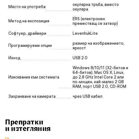
окулярна тръба, вместо
Място на употреба
окуляра
ERS (електронен
Метод на експозиция
преместващ се затвор)
Софтуер, драйвери
LevenhukLite
размер на изображението,
Програмируеми опции
яркост
Изход
USB 2.0
Windows 8/10/11 (32-битов и
64-битов), Mac OS X, Linux,
Изисквания към системата
до 2,8 GHz Intel Core 2 или
по-мощен, най-малко 2 GB
RAM, порт USB 2.0, CD-ROM
Захранване на камерата
чрез USB кабел
Препратки
и изтегляния