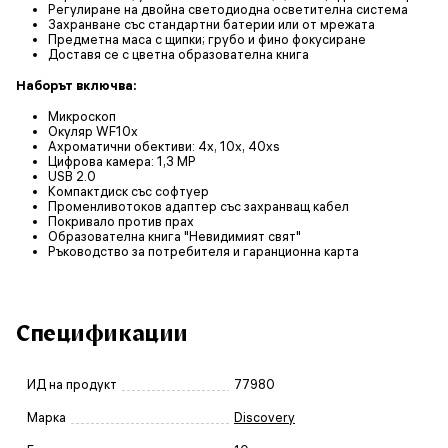
Регулиране на двойна светодиодна осветителна система
Захранване със стандартни батерии или от мрежата
Предметна маса с щипки; грубо и фино фокусиране
Доставя се с цветна образователна книга
Наборът включва:
Микроскоп
Окуляр WF10x
Ахроматични обективи: 4x, 10x, 40xs
Цифрова камера: 1,3 MP
USB 2.0
Компактдиск със софтуер
Променливотоков адаптер със захранващ кабел
Покривало против прах
Образователна книга "Невидимият свят"
Ръководство за потребителя и гаранционна карта
Спецификации
ИД на продукт
77980
Марка
Discovery