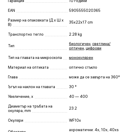
Гаранция
10 години
EAN
5905555020365
Размер на опаковката (Д x Ш x
35x22x17 cm
В)
Транспортно тегло
2.28 kg
биологичен
,
светлина/
Тип
оптичен
,
цифрови
Тип на главата на микроскопа
монокулярен
Материал на оптиката
оптично стъкло
Глава
може да се завърта на 360°
Ъгъл на наклон на главата
30 °
Увеличение, x
40 — 400
Диаметър на тръбата на
23.2
окуляра, mm
Окуляри
WF10x
ахроматични: 4x, 10x, 40xs
Обективи