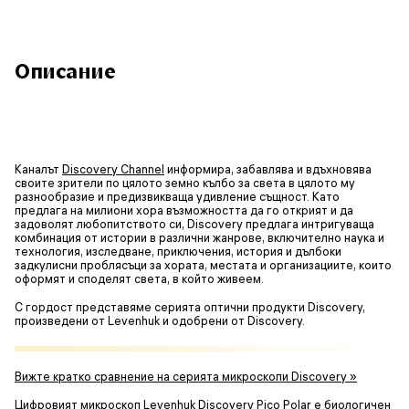
Описание
Каналът
Discovery Channel
информира, забавлява и вдъхновява
своите зрители по цялото земно кълбо за света в цялото му
разнообразие и предизвикваща удивление същност. Като
предлага на милиони хора възможността да го открият и да
задоволят любопитството си, Discovery предлага интригуваща
комбинация от истории в различни жанрове, включително наука и
технология, изследване, приключения, история и дълбоки
задкулисни проблясъци за хората, местата и организациите, които
оформят и споделят света, в който живеем.
С гордост представяме серията оптични продукти Discovery,
произведени от Levenhuk и одобрени от Discovery.
Вижте кратко сравнение на серията микроскопи Discovery »
Цифровият микроскоп Levenhuk Discovery Pico Polar е биологичен