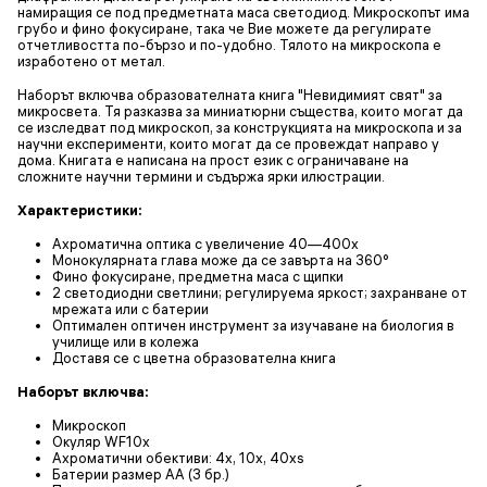
намиращия се под предметната маса светодиод. Микроскопът има
грубо и фино фокусиране, така че Вие можете да регулирате
отчетливостта по-бързо и по-удобно. Тялото на микроскопа е
изработено от метал.
Наборът включва образователната книга "Невидимият свят" за
микросвета. Тя разказва за миниатюрни същества, които могат да
се изследват под микроскоп, за конструкцията на микроскопа и за
научни експерименти, които могат да се провеждат направо у
дома. Книгата е написана на прост език с ограничаване на
сложните научни термини и съдържа ярки илюстрации.
Характеристики:
Ахроматична оптика с увеличение 40—400x
Монокулярната глава може да се завърта на 360°
Фино фокусиране, предметна маса с щипки
2 светодиодни светлини; регулируема яркост; захранване от
мрежата или с батерии
Оптимален оптичен инструмент за изучаване на биология в
училище или в колежа
Доставя се с цветна образователна книга
Наборът включва:
Микроскоп
Окуляр WF10x
Ахроматични обективи: 4x, 10x, 40xs
Батерии размер AA (3 бр.)