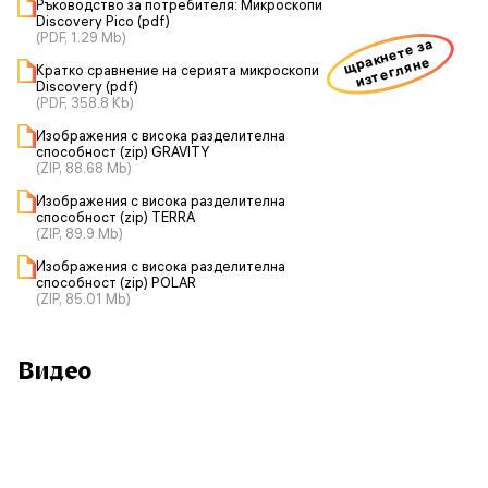
Ръководство за потребителя: Микроскопи
Discovery Pico (pdf)
(PDF, 1.29 Mb)
щракнете за
изтегляне
Кратко сравнение на серията микроскопи
Discovery (pdf)
(PDF, 358.8 Kb)
Изображения с висока разделителна
способност (zip) GRAVITY
(ZIP, 88.68 Mb)
Изображения с висока разделителна
способност (zip) TERRA
(ZIP, 89.9 Mb)
Изображения с висока разделителна
способност (zip) POLAR
(ZIP, 85.01 Mb)
Видео