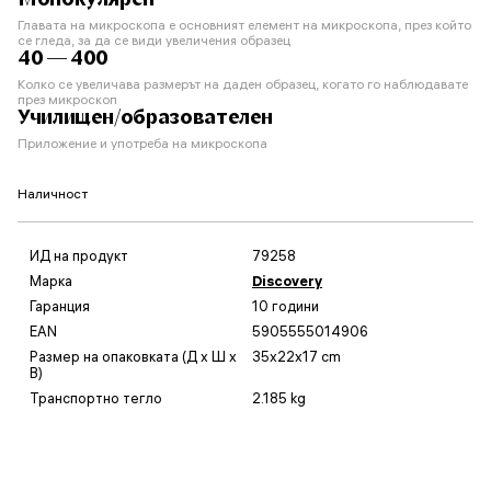
Главата на микроскопа е основният елемент на микроскопа, през който
се гледа, за да се види увеличения образец
40 — 400
Колко се увеличава размерът на даден образец, когато го наблюдавате
през микроскоп
Училищен/образователен
Приложение и употреба на микроскопа
Наличност
ИД на продукт
79258
Марка
Discovery
Гаранция
10 години
EAN
5905555014906
Размер на опаковката (Д x Ш x
35x22x17 cm
В)
Транспортно тегло
2.185 kg