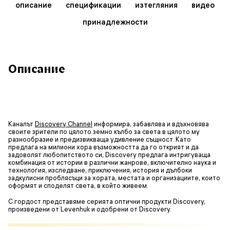
описание
спецификации
изтегляния
видео
принадлежности
Описание
Каналът
Discovery Channel
информира, забавлява и вдъхновява
своите зрители по цялото земно кълбо за света в цялото му
разнообразие и предизвикваща удивление същност. Като
предлага на милиони хора възможността да го открият и да
задоволят любопитството си, Discovery предлага интригуваща
комбинация от истории в различни жанрове, включително наука и
технология, изследване, приключения, история и дълбоки
задкулисни проблясъци за хората, местата и организациите, които
оформят и споделят света, в който живеем.
С гордост представяме серията оптични продукти Discovery,
произведени от Levenhuk и одобрени от Discovery.