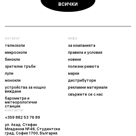
всички
каталог
инфо
телескопи
за компанията
микроскопи
правила и условия
бинокли
новини
зрителни тръби
полезни ревюта
лупи
марки
монокли
дистрибутори
устройства за нощно
рекламни материали
виждане
свържете се с нас
барометри и
метеорологични
станции
контакти
+359 882 53 76 89
ул. Акад. Стефан
Младенов №46, Студентски
град, София 1700, България