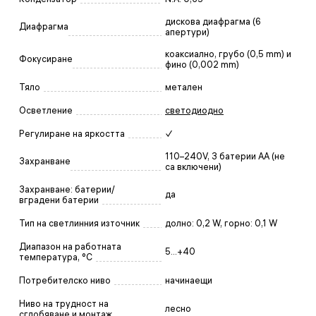
дискова диафрагма (6
Диафрагма
апертури)
коаксиално, грубо (0,5 mm) и
Фокусиране
фино (0,002 mm)
Тяло
метален
Осветление
светодиодно
Регулиране на яркостта
✓
110–240V, 3 батерии АА (не
Захранване
са включени)
Захранване: батерии/
да
вградени батерии
Тип на светлинния източник
долно: 0,2 W, горно: 0,1 W
Диапазон на работната
5...+40
температура, °C
Потребителско ниво
начинаещи
Ниво на трудност на
лесно
сглобяване и монтаж