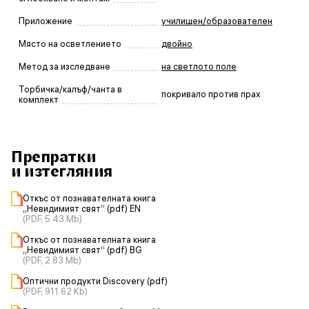
Приложение
училищен/образователен
Място на осветлението
двойно
Метод за изследване
на светлото поле
Торбичка/калъф/чанта в
покривало против прах
комплект
Препратки
и изтегляния
Откъс от познавателната книга
„Невидимият свят“ (pdf) EN
(PDF, 5.43 Mb)
Откъс от познавателната книга
„Невидимият свят“ (pdf) BG
(PDF, 2.83 Mb)
Оптични продукти Discovery (pdf)
(PDF, 911.62 Kb)