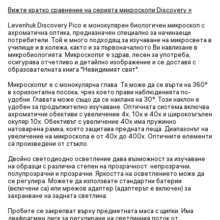
Вижте кратко сравнение на серията микроскопи Discovery »
Levenhuk Discovery Pico е монокулярен биологичен микроскоп с
ахроматична оптика, предназначен специално за начинаещи
потребители. Той е много подходящ за изучаване на микросвета в
училище и в колежа, както и за първоначалното Ви навлизане в
микробиологията. Микроскопът е здрав, лесен за употреба,
осигурява отчетливо и детайлно изображение и се доставя с
образователната книга "Невидимият свят".
Микроскопът е с монокулярна глава. Тя може да се върти на 360°
в хоризонтална посока, чрез което прави наблюденията по-
удобни. Главата може също да се накланя на 30°. Този наклон е
удобен за продължително изучаване. Оптичната система включва
ахроматични обективи с увеличение 4x, 10x и 40x и широкоъгълен
окуляр 10х. Обективът с увеличение 40x има пружинно
натоварена рамка, която защитава предната леща. Диапазонът на
увеличение на микроскопа е от 40x до 400x. Оптичните елементи
са произведени от стъкло.
Двойно светодиодно осветление дава възможност за изучаване
на образци с различна степен на прозрачност: непрозрачни,
полупрозрачни и прозрачни. Яркостта на осветлението може да
се регулира. Можете да използвате стандартни батерии
(включени са) или мрежов адаптер (адаптерът е включен) за
захранване на задната светлина.
Пробите се закрепват върху предметната маса с щипки. Има
диафрагмен диск за регулиране на светлинния поток от