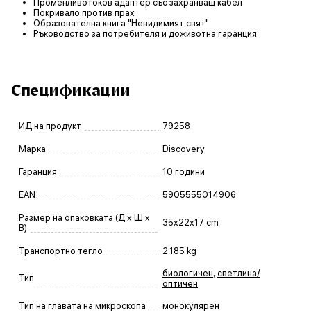
Променливотоков адаптер със захранващ кабел
Покривало против прах
Образователна книга "Невидимият свят"
Ръководство за потребителя и доживотна гаранция
Спецификации
ИД на продукт
79258
Марка
Discovery
Гаранция
10 години
EAN
5905555014906
Размер на опаковката (Д x Ш x
35x22x17 cm
В)
Транспортно тегло
2.185 kg
биологичен
,
светлина/
Тип
оптичен
Тип на главата на микроскопа
монокулярен