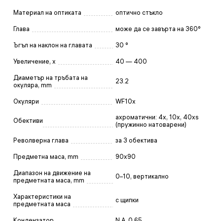
Материал на оптиката
оптично стъкло
Глава
може да се завърта на 360°
Ъгъл на наклон на главата
30 °
Увеличение, x
40 — 400
Диаметър на тръбата на
23.2
окуляра, mm
Окуляри
WF10x
ахроматични: 4x, 10x, 40xs
Обективи
(пружинно натоварени)
Револверна глава
за 3 обектива
Предметна маса, mm
90x90
Диапазон на движение на
0–10, вертикално
предметната маса, mm
Характеристики на
с щипки
предметната маса
Кондензатор
N.A. 0,65