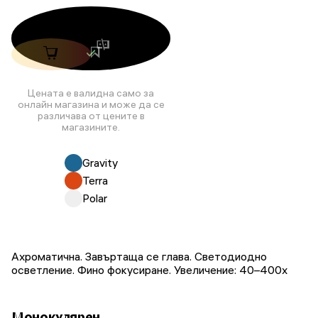
Цената е валидна само за
онлайн магазина и може да се
различава от цените в
магазините.
Gravity
Terra
Polar
Ахроматична. Завъртаща се глава. Светодиодно
осветление. Фино фокусиране. Увеличение: 40–400x
Монокулярен