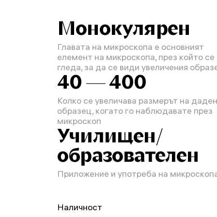
Монокулярен
Главата на микроскопа е основният
елемент на микроскопа, през който се
гледа, за да се види увеличения образ
40 — 400
Колко се увеличава размерът на даде
образец, когато го наблюдавате през
микроскоп
Училищен/
образователен
Приложение и употреба на микроскоп
Наличност