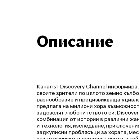
Описание
Каналът
Discovery Channel
информира, 
своите зрители по цялото земно кълбо
разнообразие и предизвикваща удивле
предлага на милиони хора възможностт
задоволят любопитството си, Discove
комбинация от истории в различни жа
и технология, изследване, приключени
задкулисни проблясъци за хората, мес
които оформят и споделят света, в ко