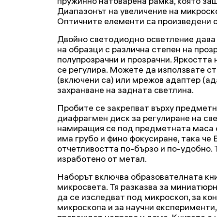
пружинно натоварена рамка, която за
Диапазонът на увеличение на микроско
Оптичните елементи са произведени о
Двойно светодиодно осветление дава
на образци с различна степен на проз
полупрозрачни и прозрачни. Яркостта
се регулира. Можете да използвате с
(включени са) или мрежов адаптер (ад
захранване на задната светлина.
Пробите се закрепват върху предметн
диафрагмен диск за регулиране на све
намиращия се под предметната маса 
има грубо и фино фокусиране, така че
отчетливостта по-бързо и по-удобно. 
изработено от метал.
Наборът включва образователната кни
микросвета. Тя разказва за миниатюрн
да се изследват под микроскоп, за ко
микроскопа и за научни експерименти,