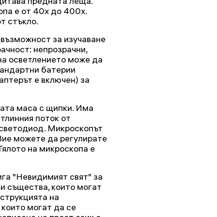
щитава предната леща.
па е от 40x до 400x.
т стъкло.
 възможност за изучаване
рачност: непрозрачни,
 на осветлението може да
тандартни батерии
аптерът е включен) за
ата маса с щипки. Има
тлинния поток от
светодиод. Микроскопът
 Вие можете да регулирате
Тялото на микроскопа е
га "Невидимият свят" за
и същества, които могат
нструкцията на
 които могат да се