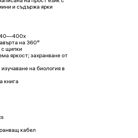
написана на прост език с
мини и съдържа ярки
е 40—400x
авърта на 360°
 с щипки
ема яркост; захранване от
изучаване на биология в
а книга
xs
хранващ кабел