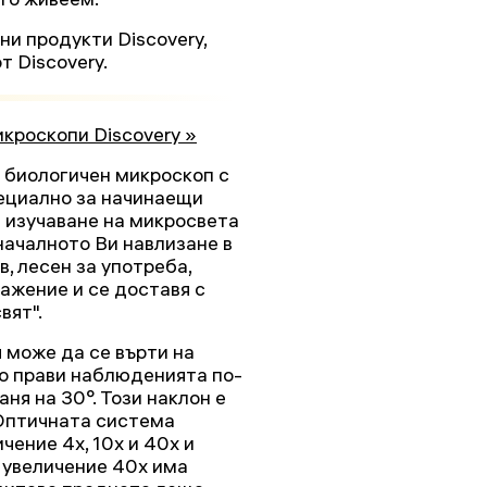
и продукти Discovery,
т Discovery.
кроскопи Discovery »
н биологичен микроскоп с
ециално за начинаещи
 изучаване на микросвета
оначалното Ви навлизане в
, лесен за употреба,
ажение и се доставя с
вят".
я може да се върти на
то прави наблюденията по-
ня на 30°. Този наклон е
 Оптичната система
чение 4x, 10x и 40x и
 увеличение 40x има