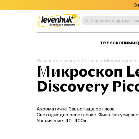
Ва
телескопи
мик
Начална страница
Каталог
Микроскопи
Микроскоп L
Discovery Pic
Ахроматична. Завъртаща се глава.
Светодиодно осветление. Фино фокусиране
Увеличение: 40–400x