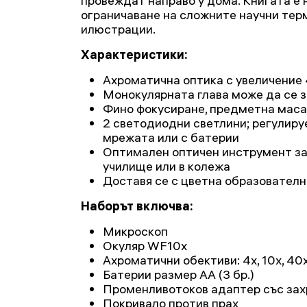
провеждат направо у дома. Книгата е 
ограничаване на сложните научни тер
илюстрации.
Характеристики:
Ахроматична оптика с увеличени
Монокулярната глава може да се з
Фино фокусиране, предметна маса
2 светодиодни светлини; регулиру
мрежата или с батерии
Оптимален оптичен инструмент за 
училище или в колежа
Доставя се с цветна образователн
Наборът включва:
Микроскоп
Окуляр WF10x
Ахроматични обективи: 4x, 10x, 40
Батерии размер AA (3 бр.)
Променливотоков адаптер със за
Покривало против прах