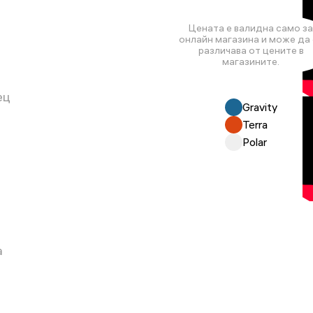
Цената е валидна само за
онлайн магазина и може да 
различава от цените в
магазините.
ец
Gravity
Terra
Polar
н
а