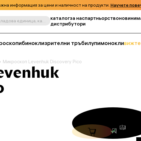
жна информация за цени и наличност на продукти.
Научете пове
каталог
за нас
партньорство
новини
м
Търсене по продукт, складова единица, категория и т.н.
дистрибутори
роскопи
бинокли
зрителни тръби
лупи
монокли
вижте
Микроскоп Levenhuk Discovery Pico
evenhuk
o
.