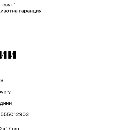
 свят"
животна гаранция
ии
98
overy
одини
5555012902
2x17 cm