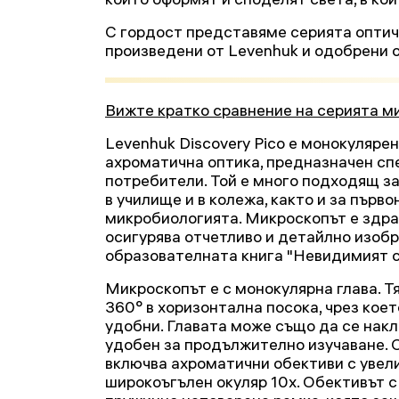
С гордост представяме серията оптичн
произведени от Levenhuk и одобрени о
Вижте кратко сравнение на серията ми
Levenhuk Discovery Pico е монокуляре
ахроматична оптика, предназначен сп
потребители. Той е много подходящ за
в училище и в колежа, както и за първ
микробиологията. Микроскопът е здрав
осигурява отчетливо и детайлно изобр
образователната книга "Невидимият с
Микроскопът е с монокулярна глава. Т
360° в хоризонтална посока, чрез кое
удобни. Главата може също да се накла
удобен за продължително изучаване.
включва ахроматични обективи с увели
широкоъгълен окуляр 10х. Обективът с