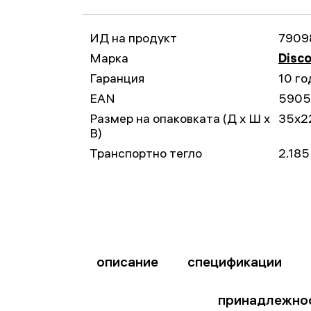
ИД на продукт
7909
Марка
Disc
Гаранция
10 го
EAN
5905
Размер на опаковката (Д x Ш x
35x2
В)
Транспортно тегло
2.185
описание
спецификации
принадлежно