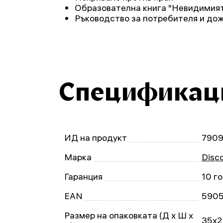
Образователна книга "Невидимият
Ръководство за потребителя и до
Спецификац
ИД на продукт
790
Марка
Disc
Гаранция
10 г
EAN
590
Размер на опаковката (Д x Ш x
35x2