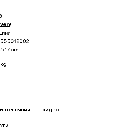
8
overy
дини
555012902
2x17 cm
 kg
изтегляния
видео
сти