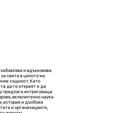
забавлява и вдъхновява
 за света в цялото му
ние същност. Като
а да го открият и да
ry предлага интригуваща
нрове, включително наука
я, история и дълбоки
тата и организациите,
йто живеем.