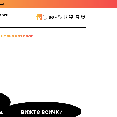
че!
арки
BG
 целия каталог
вижте всички