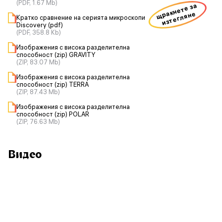
(PDF, 1.67 Mb)
щракнете за
изтегляне
Кратко сравнение на серията микроскопи
Discovery (pdf)
(PDF, 358.8 Kb)
Изображения с висока разделителна
способност (zip) GRAVITY
(ZIP, 83.07 Mb)
Изображения с висока разделителна
способност (zip) TERRA
(ZIP, 87.43 Mb)
Изображения с висока разделителна
способност (zip) POLAR
(ZIP, 76.63 Mb)
Видео