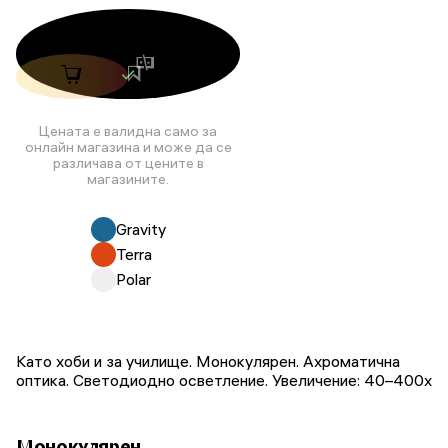
Цената е валидна само за
онлайн магазина и може да се
различава от цените в
магазините.
Gravity
Terra
Polar
Като хоби и за училище. Монокулярен. Ахроматична
оптика. Светодиодно осветление. Увеличение: 40–400x
Монокулярен