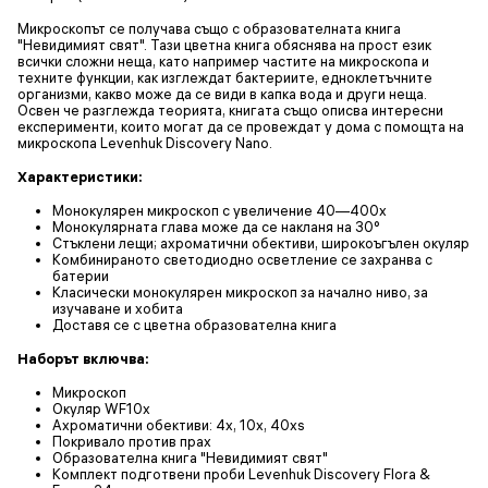
Микроскопът се получава също с образователната книга
"Невидимият свят". Тази цветна книга обяснява на прост език
всички сложни неща, като например частите на микроскопа и
техните функции, как изглеждат бактериите, едноклетъчните
организми, какво може да се види в капка вода и други неща.
Освен че разглежда теорията, книгата също описва интересни
експерименти, които могат да се провеждат у дома с помощта на
микроскопа Levenhuk Discovery Nano.
Характеристики:
Монокулярен микроскоп с увеличение 40—400x
Монокулярната глава може да се накланя на 30°
Стъклени лещи; ахроматични обективи, широкоъгълен окуляр
Комбинираното светодиодно осветление се захранва с
батерии
Класически монокулярен микроскоп за начално ниво, за
изучаване и хобита
Доставя се с цветна образователна книга
Наборът включва:
Микроскоп
Окуляр WF10x
Ахроматични обективи: 4x, 10x, 40xs
Покривало против прах
Образователна книга "Невидимият свят"
Комплект подготвени проби Levenhuk Discovery Flora &