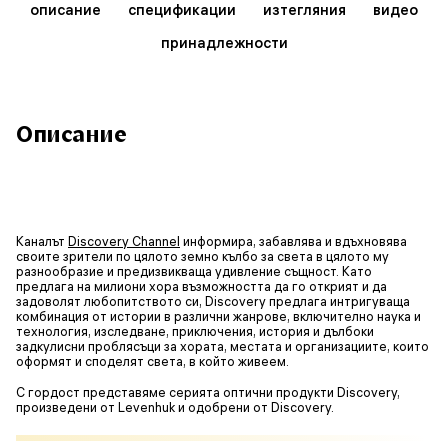
описание
спецификации
изтегляния
видео
принадлежности
Описание
Каналът
Discovery Channel
информира, забавлява и вдъхновява
своите зрители по цялото земно кълбо за света в цялото му
разнообразие и предизвикваща удивление същност. Като
предлага на милиони хора възможността да го открият и да
задоволят любопитството си, Discovery предлага интригуваща
комбинация от истории в различни жанрове, включително наука и
технология, изследване, приключения, история и дълбоки
задкулисни проблясъци за хората, местата и организациите, които
оформят и споделят света, в който живеем.
С гордост представяме серията оптични продукти Discovery,
произведени от Levenhuk и одобрени от Discovery.