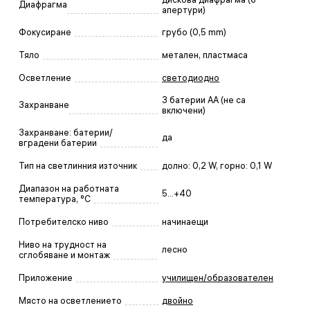
Диафрагма
апертури)
Фокусиране
грубо (0,5 mm)
Тяло
метален, пластмаса
Осветление
светодиодно
3 батерии АА (не са
Захранване
включени)
Захранване: батерии/
да
вградени батерии
Тип на светлинния източник
долно: 0,2 W, горно: 0,1 W
Диапазон на работната
5...+40
температура, °C
Потребителско ниво
начинаещи
Ниво на трудност на
лесно
сглобяване и монтаж
Приложение
училищен/образователен
Място на осветлението
двойно