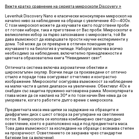
Вижте кратко сравнение на серията микроскопи Discovery »
Levenhuk Discovery Nano е класически монокулярен микроскоп на
начално ниво за наблюдение на образци с увеличение 40—400x.
С този микроскоп можете да изучавате както подготвени проби
от готови набори, така и приготвени от Вас проби. Микроскопът е
великолепен избор за първо запознаване с микросвета, той Ви
дава възможност да извършвате прости научни експерименти у
дома. Той може да се превърне в отличен помощник при
изучаването на биология в училище. Наборът включва всичко
необходимо за наблюдения, включително принадлежности и
цветната образователна книга "Невидимият свят".
Оптичната система включва ахроматични обективи и
широкоъгълен окуляр. Всички лещи са произведени от оптично
стъкло и поради това осигуряват отчетливо и контрастно
изображение. Микроскопът осигурява възможност за наблюдение
на малки части в целия диапазон на увеличение. Обективът 40x е
снабден със защитна пружинно натоварена рамка. Монокулярната
глава може да се накланя на 30° и по този начин Вие няма да се
уморявате, когато работите дълго време с микроскопа.
Предметната маса има щипки за задържане на образците и
диафрагмен диск с шест отвора за регулиране на светлинния
поток. В микроскопа се използва комбинирано светодиодно
осветление, което е разположено над и под предметната маса.
Това дава възможност за изследване на образци с всякаква степен
на прозрачност. Осветлението се захранва чрез стандартни
батерии (не са включени).