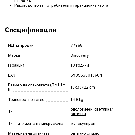
Fauna 24
Ръководство за потребителя и гаранционна карта
Спецификации
ИД на продукт
77958
Марка
Discovery
Гаранция
10 години
EAN
5905555013664
Размер на опаковката (Д x Ш x
15x33x22 cm
В)
Транспортно тегло
1.69 kg
биологичен
,
светлина/
Тип
оптичен
Тип на главата на микроскопа
монокулярен
Материал на оптиката
оптично стъкло