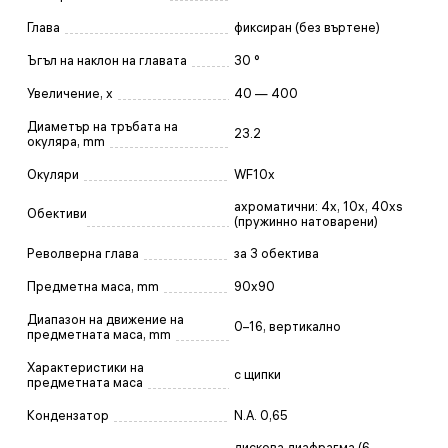
Глава
фиксиран (без въртене)
Ъгъл на наклон на главата
30 °
Увеличение, x
40 — 400
Диаметър на тръбата на
23.2
окуляра, mm
Окуляри
WF10x
ахроматични: 4x, 10x, 40xs
Обективи
(пружинно натоварени)
Револверна глава
за 3 обектива
Предметна маса, mm
90x90
Диапазон на движение на
0–16, вертикално
предметната маса, mm
Характеристики на
с щипки
предметната маса
Кондензатор
N.A. 0,65
дискова диафрагма (6