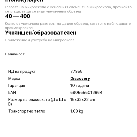
Главата на микроскопа е основният елемент на микроскопа, през който
се гледа, за да се види увеличения образец
40 — 400
Колко се увеличава размерът на даден образец, когато го наблюдавате
през микроскоп
Училищен/образователен
Приложение и употреба на микроскопа
Наличност
ИД на продукт
77958
Марка
Discovery
Гаранция
10 години
EAN
5905555013664
Размер на опаковката (Д x Ш x
15x33x22 cm
В)
Транспортно тегло
1.69 kg