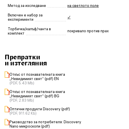
Метод за изследване
на светлото поле
Включен е набор за
✓
експерименти
Торбичка/калъф/чанта в
покривало против прах
комплект
Препратки
и изтегляния
Откъс от познавателната книга
„Невидимият свят“ (pdf) EN
(PDF, 5.43 Mb)
Откъс от познавателната книга
„Невидимият свят“ (pdf) BG
(PDF, 2.83 Mb)
Оптични продукти Discovery (pdf)
(PDF, 911.62 Kb)
Ръководство за потребителя: Discovery
Nano микроскопи (pdf)