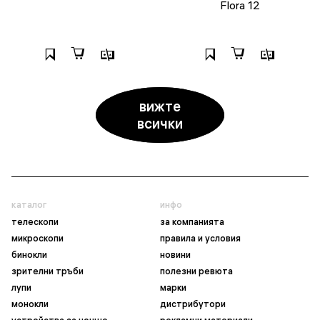
Flora 12
вижте
всички
каталог
инфо
телескопи
за компанията
микроскопи
правила и условия
бинокли
новини
зрителни тръби
полезни ревюта
лупи
марки
монокли
дистрибутори