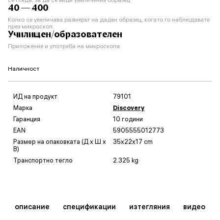
40 — 400
Колко се увеличава размерът на даден образец, когато го наблюдавате
през микроскоп
Училищен/образователен
Приложение и употреба на микроскопа
Наличност
ИД на продукт
79101
Марка
Discovery
Гаранция
10 години
EAN
5905555012773
Размер на опаковката (Д x Ш x
35x22x17 cm
В)
Транспортно тегло
2.325 kg
описание
спецификации
изтегляния
видео