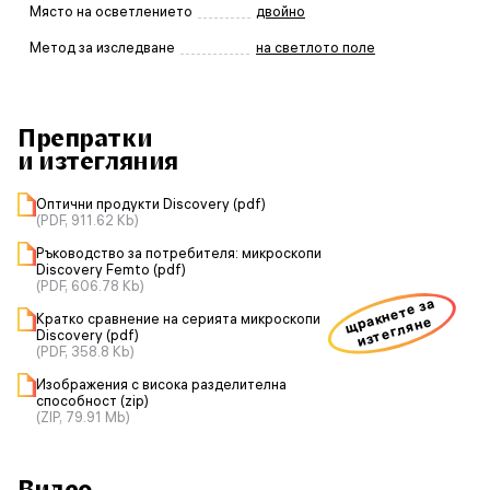
Място на осветлението
двойно
Метод за изследване
на светлото поле
Препратки
и изтегляния
Оптични продукти Discovery (pdf)
(PDF, 911.62 Kb)
Ръководство за потребителя: микроскопи
Discovery Femto (pdf)
(PDF, 606.78 Kb)
щракнете за
Кратко сравнение на серията микроскопи
изтегляне
Discovery (pdf)
(PDF, 358.8 Kb)
Изображения с висока разделителна
способност (zip)
(ZIP, 79.91 Mb)
Видео