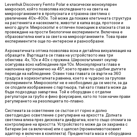
Levenhuk Discovery Femto Polar е класически монокулярен
микроскоп, който позволява изследването на света на
микроорганизмите в пропусната и отразена светлина с
увеличение 40x–400x. Той може да покаже клетъчната структура
на растенията и насекомите, животът в капка вода, протозои и
много други. Микроскопът е отличен помощник в класната стая за
провеждане на прости биологични експерименти. Включена е
образователна книга за света на микроорганизмите. Това прави
експериментите още по-интересни и разнообразни.
Ахроматичната оптика позволява ясна и детайлна визуализация на
образците. Въртящата се глава на устройството има три
обектива: 4x, 10x и 40x с пружина. Широкоъгълният окуляр
осигурява ясно наблюдение при 10x. Монокулярната глава е
наклонена ергономично на 45°, което прави по-удобни дългите
периоди на наблюдение. Освен това главата се върти на 360
градуса в хоризонталната равнина, което е чудесно за групови
експерименти. Микроскопът не е необходимо да се мести, за да
се сподели изображение с партньора, тъй като главата може да
бъде подходящо завъртяна. Той е оборудван с отделни
регулатори за грубо и фино фокусиране, като по този начин прави
регулирането на резолюцията по-плавно.
Системата за осветление се състои от горно и долно
светодиодно осветление с регулиране на яркостта. Долната
светлина влиза през дисковата диафрагма, което също спомага за
контролиране на яркостта. Устройството може да се захранва с
батерии (не са включени) или с щепсел (променливотоковият
адаптер е включен в комплекта). Предметната маса е оборудвана