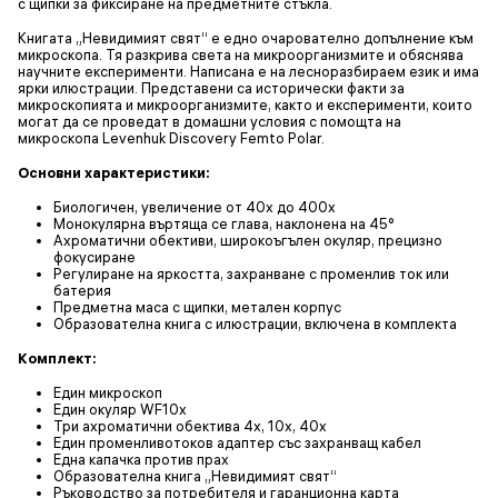
с щипки за фиксиране на предметните стъкла.
Книгата „Невидимият свят“ е едно очарователно допълнение към
микроскопа. Тя разкрива света на микроорганизмите и обяснява
научните експерименти. Написана е на лесноразбираем език и има
ярки илюстрации. Представени са исторически факти за
микроскопията и микроорганизмите, както и експерименти, които
могат да се проведат в домашни условия с помощта на
микроскопа Levenhuk Discovery Femto Polar.
Основни характеристики:
Биологичен, увеличение от 40x до 400x
Монокулярна въртяща се глава, наклонена на 45°
Ахроматични обективи, широкоъгълен окуляр, прецизно
фокусиране
Регулиране на яркостта, захранване с променлив ток или
батерия
Предметна маса с щипки, метален корпус
Образователна книга с илюстрации, включена в комплекта
Комплект:
Един микроскоп
Един окуляр WF10x
Три ахроматични обектива 4x, 10x, 40x
Един променливотоков адаптер със захранващ кабел
Една капачка против прах
Образователна книга „Невидимият свят“
Ръководство за потребителя и гаранционна карта