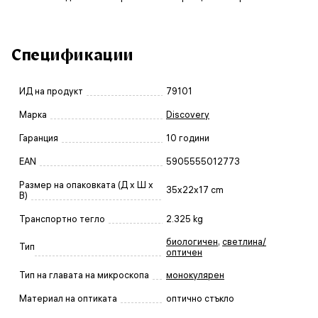
Спецификации
ИД на продукт
79101
Марка
Discovery
Гаранция
10 години
EAN
5905555012773
Размер на опаковката (Д x Ш x
35x22x17 cm
В)
Транспортно тегло
2.325 kg
биологичен
,
светлина/
Тип
оптичен
Тип на главата на микроскопа
монокулярен
Материал на оптиката
оптично стъкло