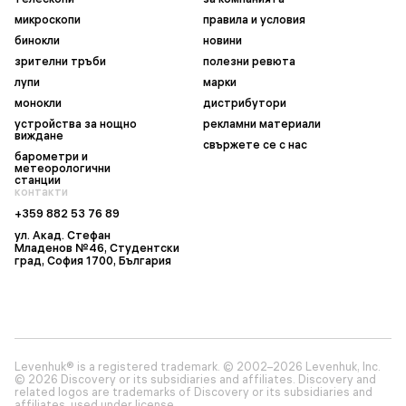
микроскопи
правила и условия
бинокли
новини
зрителни тръби
полезни ревюта
лупи
марки
монокли
дистрибутори
устройства за нощно
рекламни материали
виждане
свържете се с нас
барометри и
метеорологични
станции
контакти
+359 882 53 76 89
ул. Акад. Стефан
Младенов №46, Студентски
град, София 1700, България
Levenhuk® is a registered trademark. © 2002–2026 Levenhuk, Inc.
© 2026 Discovery or its subsidiaries and affiliates. Discovery and
related logos are trademarks of Discovery or its subsidiaries and
affiliates, used under license.