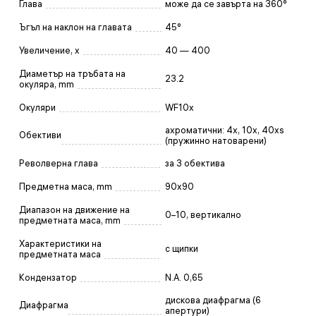
Глава
може да се завърта на 360°
Ъгъл на наклон на главата
45°
Увеличение, x
40 — 400
Диаметър на тръбата на
23.2
окуляра, mm
Окуляри
WF10x
ахроматични: 4x, 10x, 40xs
Обективи
(пружинно натоварени)
Револверна глава
за 3 обектива
Предметна маса, mm
90x90
Диапазон на движение на
0–10, вертикално
предметната маса, mm
Характеристики на
с щипки
предметната маса
Кондензатор
N.A. 0,65
дискова диафрагма (6
Диафрагма
апертури)