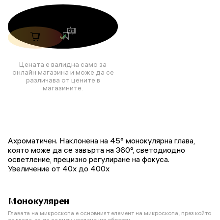
Цената е валидна само за
онлайн магазина и може да се
различава от цените в
магазините.
Ахроматичен. Наклонена на 45° монокулярна глава,
която може да се завърта на 360°, светодиодно
осветление, прецизно регулиране на фокуса.
Увеличение от 40x до 400x
Монокулярен
Главата на микроскопа е основният елемент на микроскопа, през който
се гледа, за да се види увеличения образец