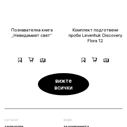
Познавателна книга
Комплект подготвени
„Невидимият свят“
проби Levenhuk Discovery
Flora 12
вижте
всички
каталог
инфо
телескопи
за компанията