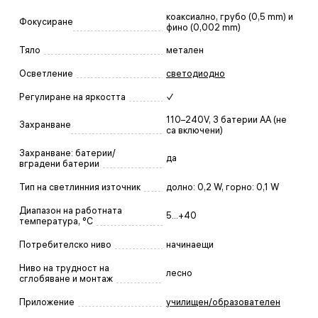
коаксиално, грубо (0,5 mm) и
Фокусиране
фино (0,002 mm)
Тяло
метален
Осветление
светодиодно
Регулиране на яркостта
✓
110–240V, 3 батерии АА (не
Захранване
са включени)
Захранване: батерии/
да
вградени батерии
Тип на светлинния източник
долно: 0,2 W, горно: 0,1 W
Диапазон на работната
5...+40
температура, °C
Потребителско ниво
начинаещи
Ниво на трудност на
лесно
сглобяване и монтаж
Приложение
училищен/образователен