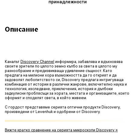
принадлежности
Описание
Каналът
Discovery Channel
информира, забавлява и вдъхновява
своите зрители по цялото земно кълбо за света в цялото му
разнообразие и предизвикваща удивление същност. Като
предлага на милиони хора възможността да го открият и да
задоволят любопитството си, Discovery предлага интригуваща
комбинация от истории в различни жанрове, включително наука и
технология, изследване, приключения, история и дълбоки
задкулисни проблясъци за хората, местата и организациите, които
оформят и споделят света, в който живеем.
С гордост представяме серията оптични продукти Discovery,
произведени от Levenhuk и одобрени от Discovery.
Вижте кратко сравнение на серията микроскопи Discovery »