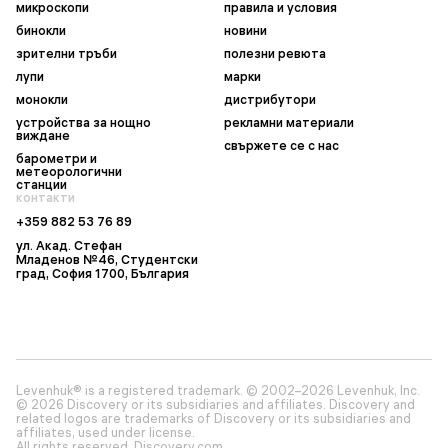
микроскопи
правила и условия
бинокли
новини
зрителни тръби
полезни ревюта
лупи
марки
монокли
дистрибутори
устройства за нощно
рекламни материали
виждане
свържете се с нас
барометри и
метеорологични
станции
контакти
+359 882 53 76 89
ул. Акад. Стефан
Младенов №46, Студентски
град, София 1700, България
Levenhuk® is a registered trademark. © 2002–2026 Levenhuk, Inc.
© 2026 Discovery or its subsidiaries and affiliates. Discovery and
related logos are trademarks of Discovery or its subsidiaries and
affiliates, used under license.
All rights reserved. Discovery.com